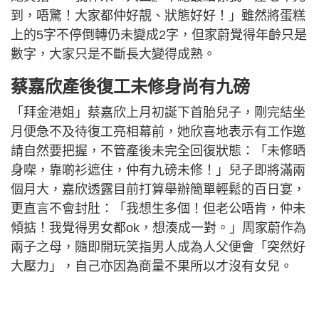
到，唔驚！大家都仲好靚、狀態好好！」雖然將蛋糕
上的5字不停倒轉仍未變成2字，但家蔚覺得年齡只是
數字，大家只是不斷長大變得成熟。
蔡嘉欣產後復工未修身尚有九磅
「拜金港姐」蔡嘉欣上月初誕下首胎兒子，剛完結坐
月便急不及待復工亮相幕前，她欣喜地表示有工作邀
請自然要把握，不管產後未完全回復狀態：「未修晒
身㗎，靠啲衫遮住，仲有九磅未修！」兒子即將滿兩
個月大，嘉欣透露目前打算舉辦簡單輕鬆的百日宴，
更直言不會封肚：「我想生多個！但老公唔肯，仲未
傾掂！我覺得男女都ok，想湊成一對。」周家蔚作為
兩子之母，隨即開玩笑指男人成為人父便會「突然好
大壓力」，自己亦因為商量不果所以才沒有女兒。