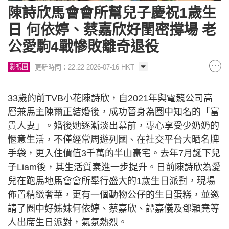
陳詩欣馬會會所幫兒子慶祝1歲生
日 何依婷、蔡嘉欣好閨密撐場 老
公愛駒4戰慘敗離奇退役
更新時間：22:22 2026-07-16 HKT
影視圈
33歲的前TVB小花陳詩欣，自2021年與電競公司高
層兼馬主陳爾正結婚後，成功晉身為圈中知名的「富
貴人妻」。婚後她逐漸淡出幕前，專心享受少奶奶的
愜意生活，不僅經常周遊列國、在社交平台大晒名牌
手袋，更入住價值3千萬的半山豪宅。去年7月誕下兒
子Liam後，其生活質素進一步提升。日前陳詩欣為愛
兒在跑馬地馬會會所舉行盛大的1歲生日派對，現場
佈置精緻奢華，更有一個動物公仔的生日蛋糕，並邀
請了圈中好姊妹何依婷、蔡嘉欣、譚嘉儀及鄧穎堯等
人出席生日派對，氣氛熱烈。