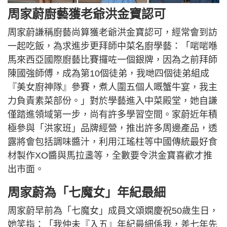
周家蔚廚藝獲老爺洪金寶認可
周家蔚謙稱廚藝尚算獲老爺洪金寶認可，經常會到訪
一起吃飯，為求進步更拜師中菜名廚學藝：「啱啱喺
馬來西亞國際廚藝比賽攞咗一個銀牌，因為之前拜師
陳國強師傅，成為第10個徒弟，我哋四個徒弟組成
『美女廚神隊』參賽，煮人圍五個人嘅蟹牛宴，我主
力負責素菜部份。」對於學藝進入中菜殿堂，她自謙
僅踏進領域第一步，尚有許多學習空間。家蔚近年積
極參與「洪家班」品牌經營，推出許多周邊產品，透
露將會包括調味醬汁，利用江瑤柱等中國傳統最好食
材製作XO醬與馬拉盞等，全數要令洪金寶喜歡才推
出市面。
周家蔚為「七魔女」年紀最細
周家蔚早前為「七魔女」成員文頌嫻慶祝50歲生日，
她笑指：「我仲未『入五』年紀最細係我，差七年先