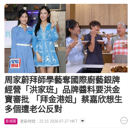
周家蔚拜師學藝奪國際廚藝銀牌
經營「洪家班」品牌醬料要洪金
寶審批 「拜金港姐」蔡嘉欣想生
多個遭老公反對
更新時間：22:15 2026-07-27 HKT
影視圈