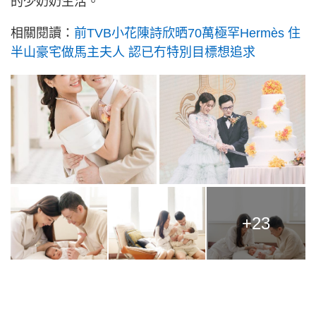
的少奶奶生活。
相關閱讀：
前TVB小花陳詩欣晒70萬極罕Hermès 住
半山豪宅做馬主夫人 認已冇特別目標想追求
+23