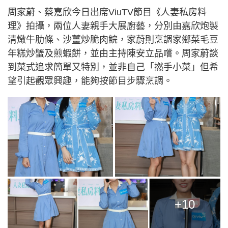
周家蔚、蔡嘉欣今日出席ViuTV節目《人妻私房料
理》拍攝，兩位人妻親手大展廚藝，分別由嘉欣炮製
清燉牛肋條、沙薑炒脆肉鯇，家蔚則烹調家鄉菜毛豆
年糕炒蟹及煎蝦餅，並由主持陳安立品嚐。周家蔚談
到菜式追求簡單又特別，並非自己「撚手小菜」但希
望引起觀眾興趣，能夠按節目步驟烹調。
+10