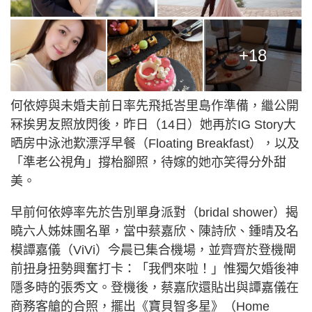
+18
何依婷與未婚夫前日率先飛抵峇里島作準備，繼公開
冧挨男友照放閃後，昨日（14日）她再於IG Story大
晒房中泳池歎漂浮早餐（Floating Breakfast），以及
「準老公視角」撐枱腳照，待嫁的她亦笑得分外甜
美。
早前何依婷率先於告別單身派對（bridal shower）揭
曉六人姊妹團名單，當中蔡嘉欣、陳詩欣、鍾晴及名
模譚嘉儀（ViVi）今晨已集合機場，並齊齊於登機閘
前扭身扭勢興奮打卡：「我們來啦！」惟獨欠婚後神
隱多時的張秀文。登機後，蔡嘉欣還貼出與譚嘉儀在
商務客艙的合照，擺出《寶貝智多星》（Home