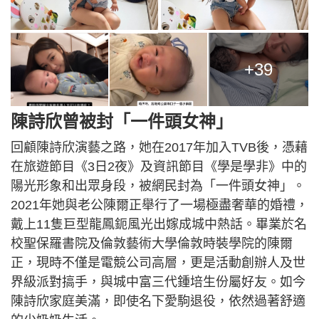
+39
陳詩欣曾被封「一件頭女神」
回顧陳詩欣演藝之路，她在2017年加入TVB後，憑藉
在旅遊節目《3日2夜》及資訊節目《學是學非》中的
陽光形象和出眾身段，被網民封為「一件頭女神」。
2021年她與老公陳爾正舉行了一場極盡奢華的婚禮，
戴上11隻巨型龍鳳鈪風光出嫁成城中熱話。畢業於名
校聖保羅書院及倫敦藝術大學倫敦時裝學院的陳爾
正，現時不僅是電競公司高層，更是活動創辦人及世
界級派對搞手，與城中富三代鍾培生份屬好友。如今
陳詩欣家庭美滿，即使名下愛駒退役，依然過著舒適