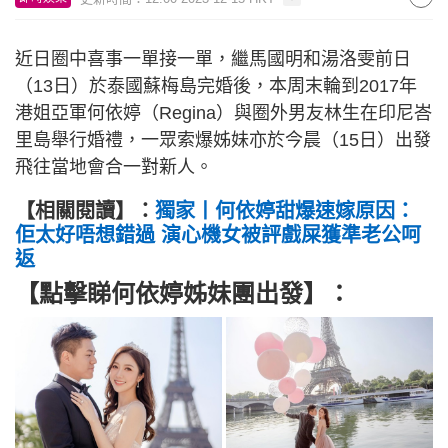
近日圈中喜事一單接一單，繼馬國明和湯洛雯前日
（13日）於泰國蘇梅島完婚後，本周末輪到2017年
港姐亞軍何依婷（Regina）與圈外男友林生在印尼峇
里島舉行婚禮，一眾索爆姊妹亦於今晨（15日）出發
飛往當地會合一對新人。
【相關閱讀】：
獨家丨何依婷甜爆速嫁原因：
佢太好唔想錯過 演心機女被評戲屎獲準老公呵
返
【點擊睇何依婷姊妹團出發】：