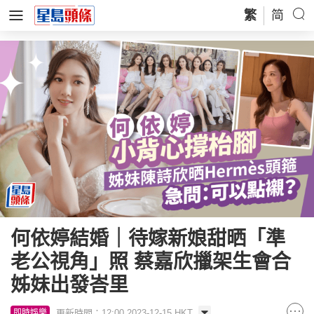
繁
简
何依婷結婚｜待嫁新娘甜晒「準
老公視角」照 蔡嘉欣擸架生會合
姊妹出發峇里
更新時間：12:00 2023-12-15 HKT
即時娛樂