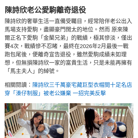
陳詩欣老公愛駒離奇退役
陳詩欣的奢華生活一直備受矚目，經常陪伴老公出入
馬場支持愛駒，盡顯豪門闊太的地位。然而 原來陳
爾正名下愛駒「金蘭兄弟」的戰績，極其慘淡，僅出
賽4次，戰績慘不忍睹，最終在2026年2月最後一戰
跑包尾後，便離奇宣告退役，雖然愛駒成績未如理
想，但無損陳詩欣一家的富貴生活，只是未能再擁有
「馬主夫人」的綽號。
相關閱讀：
陳詩欣三千萬豪宅藏巨型衣帽間十足名店
穿「湊仔制服」被老公嫌棄 一招完美反擊