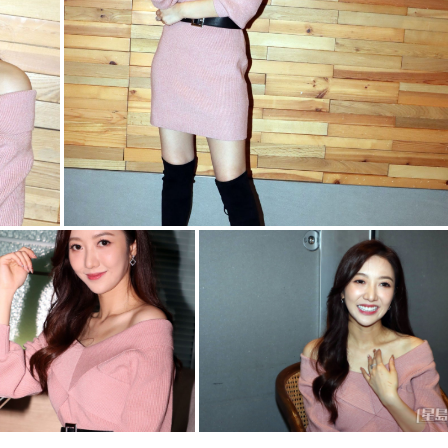
g
T
i
m
e