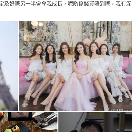
定及好嘅另一半會令我成長，呢啲係錢買唔到嘅，我冇深