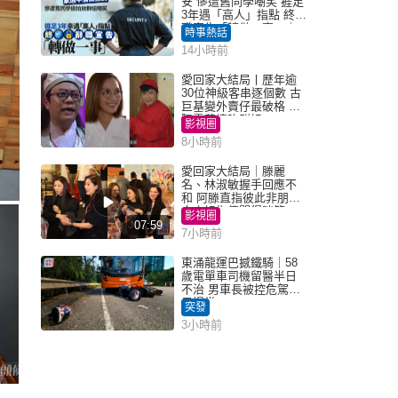
安 慘遭舊同學嘲笑 捱足
3年遇「高人」指點 終辭
職宣告「轉做一事」｜
時事熱話
Juicy叮
14小時前
愛回家大結局丨歷年逾
30位神級客串逐個數 古
巨基變外賣仔最破格 歐
陽震華情陷群姐
影視圈
8小時前
愛回家大結局｜滕麗
名、林淑敏握手回應不
和 阿滕直指彼此非朋友
大小姐指傳聞得啖笑
影視圈
07:59
7小時前
東涌龍運巴撼鐵騎｜58
歲電單車司機留醫半日
不治 男車長被控危駕今
早提堂
突發
3小時前