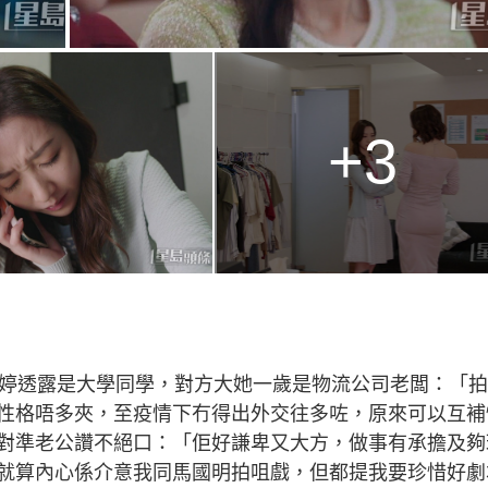
+3
依婷透露是大學同學，對方大她一歲是物流公司老闆：「
性格唔多夾，至疫情下冇得出外交往多咗，原來可以互補
婷對準老公讚不絕口：「佢好謙卑又大方，做事有承擔及夠
就算內心係介意我同馬國明拍咀戲，但都提我要珍惜好劇