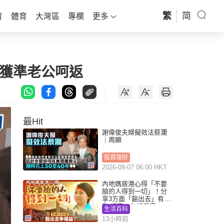
繁
简
育
體育
大灣區
專欄
更多
屎獲準老公呵返
最Hit
謝偉俊夫婦擬效法蔡瀾
｜周顯
投資理財
2026-08-07 06:00 HKT
內地媽居港心得「不要
臉的人得到一切」！分
享3方面「豁出去」有著
數 網民：你好厲害
生活百科
13小時前