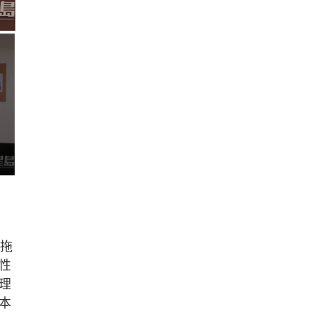
拍拖
性
理
本