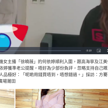
R
-
3:10
P
i
c
e
t
心機女主播「徐曉薇」的何依婷順利入圍，跟高海寧及江美
u
r
m
e
依婷獲準老公提醒，唔好為少部份負評，忽略支持自己嘅
-
i
a
n
人品極好：「呢啲用錢買唔到，唔想錯過。」採訪：方騫
-
P
i
活廣場莆田
i
c
t
n
u
r
e
i
n