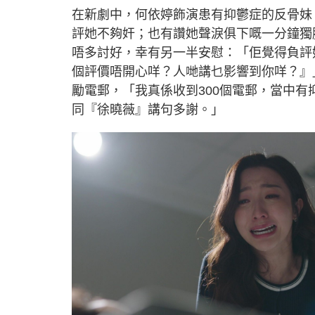
在新劇中，何依婷飾演患有抑鬱症的反骨妹
評她不夠奸；也有讚她聲淚俱下嘅一分鐘獨
唔多討好，幸有另一半安慰：「佢覺得負評
個評價唔開心咩？人哋講乜影響到你咩？』
勵電郵，「我真係收到300個電郵，當中
同『徐曉薇』講句多謝。」