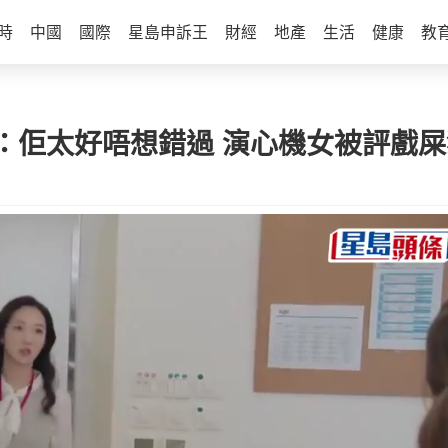
時
中國
國際
星島申訴王
財經
地產
生活
健康
教
：佢太好唔想錯過 演心機女被評戲