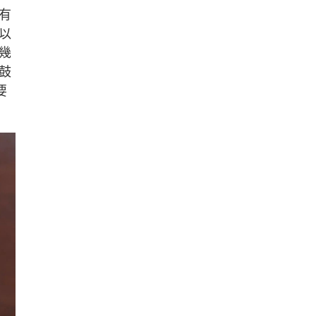
有
以
幾
鼓
要