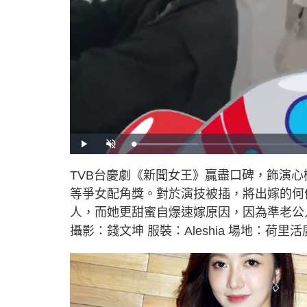
L
P
U
o
l
n
a
a
m
d
y
u
TVB台慶劇《新聞女王》贏盡口碑，飾演
e
t
d
e
:
等爭女配角獎。對於演技被插，將出嫁的何
1
6
.
人，而她更甜蜜自爆速嫁原因，因為準老公
4
2
攝影：錢文坤 服裝：Aleshia 場地：荷里
%