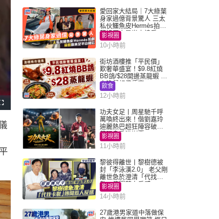
愛回家大結局｜7大綠葉
身家過億背景驚人 三太
私伙鱷魚皮Hermès拍劇
蘇姐原來是半山樓后
影視圈
10小時前
街坊酒樓推「平民價」
歎奢華盛宴！$9.8紅燒
BB鴿/$28開邊蒸龍蝦 3
大晚餐超值優惠
飲食
12小時前
F
u
功夫女足丨周星馳千呼
l
萬喚終出來！偕劉嘉玲
l
儀
s
迪麗熱巴超狂陣容破天
c
荒現身香港謝票
r
影視圈
e
e
11小時前
n
平
黎彼得離世丨黎樹德被
封「李泳漢2.0」 老父剛
離世急於澄清「代找卡
數」傳聞惹人反感
影視圈
14小時前
27歲港男家道中落做保