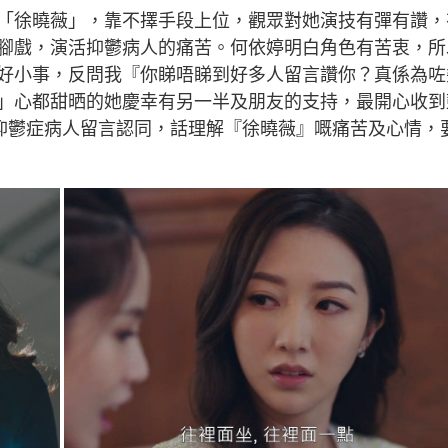
「徐曉薇」，靠不擇手段上位，觀眾對她演技有彈有讚，
腳戲，演活抑鬱病人的痛苦。何依婷明白角色有苦衷，所
好小事，反問我『你睇唔睇到好多人留言讚你？真係為咗
」心都甜晒的她慶幸有另一半及朋友的支持，最開心收到
有抑鬱症病人留言認同，話理解『徐曉薇』嘅痛苦及心情，