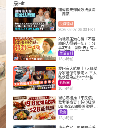
最Hit
謝偉俊夫婦擬效法蔡瀾
｜周顯
投資理財
2026-08-07 06:00 HKT
內地媽居港心得「不要
臉的人得到一切」！分
享3方面「豁出去」有著
數 網民：你好厲害
生活百科
13小時前
愛回家大結局｜7大綠葉
身家過億背景驚人 三太
私伙鱷魚皮Hermès拍劇
蘇姐原來是半山樓后
影視圈
10小時前
街坊酒樓推「平民價」
歎奢華盛宴！$9.8紅燒
BB鴿/$28開邊蒸龍蝦 3
大晚餐超值優惠
飲食
12小時前
功夫女足丨周星馳千呼