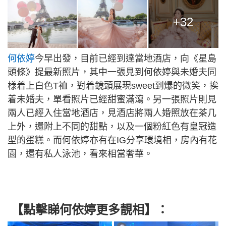
+32
何依婷
今早出發，目前已經到達當地酒店，向《星島
頭條》提最新照片，其中一張見到何依婷與未婚夫同
樣着上白色T裇，對着鏡頭展現sweet到爆的微笑，挨
着未婚夫，單看照片已經甜蜜滿瀉。另一張照片則見
兩人已經入住當地酒店，見酒店將兩人婚照放在茶几
上外，還附上不同的甜點，以及一個粉紅色有皇冠造
型的蛋糕。而何依婷亦有在IG分享環境相，房內有花
園，還有私人泳池，看來相當奢華。
【點擊睇何依婷更多靚相】：