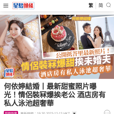
繁
简
何依婷結婚丨最新甜蜜照片曝
光！情侶裝冧爆挨老公 酒店房有
私人泳池超奢華
更新時間：19:30 2023-12-13 HKT
即時娛樂