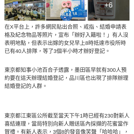
+6
在X平台上，許多網民貼出合照、戒指、結婚申請表
格及紀念物品等照片，宣布「辦好入籍啦！」有人沒
表明地點，但表示出嫁的女兒早上8時抵達市役所時
已有40人排隊，等了3個半小時才辦好登記。
東京都知事小池百合子透露，墨田區早就有300人預
約要在這天辦理結婚登記，品川區也出現了排隊辦理
結婚登記的人群。
東京都
江東區公所
截至當天下午1時已經有230對新人
喜結連理，當局特別向新人贈送區內採擷的花蜜當作
賀禮。
有新人表示，3個8的發音像笑聲「哈哈哈」，