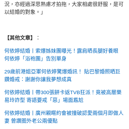
況，亦經過深思熟慮才拍拖，大家相處很舒服，是可
以結婚的對象。」
【其他文章】
：
何依婷結婚丨索爆姊妹團曝光！露肩晒長腿好養眼
何依婷「浴袍團」告別單身
29歲前港姐亞軍何依婷驚爆婚訊！ 貼巴黎婚照晒巨
鑽婚戒：謝謝你讓我夢想成真
何依婷結婚丨帶300張餅卡返TVB狂派！竟被高層樂
易玲詐型 寄語要戒「惡」場面尷尬
何依婷結婚丨廣州親䁥約會被撞破認愛兩個月即做人
妻 曾讚圈外老公兩優點