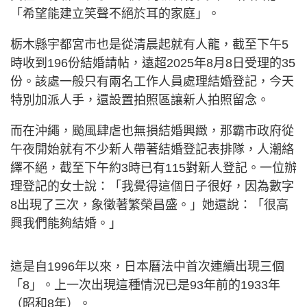
「希望能建立笑聲不絕於耳的家庭」。
栃木縣宇都宮市也是從清晨起就有人龍，截至下午5
時收到196份結婚請帖，遠超2025年8月8日受理的35
份。該處一般只有兩名工作人員處理結婚登記，今天
特別加派人手，還設置拍照區讓新人拍照留念。
而在沖繩，颱風肆虐也無損結婚興緻，那霸市政府從
午夜開始就有不少新人帶著結婚登記表排隊，人潮絡
繹不絕，截至下午約3時已有115對新人登記。一位辦
理登記的女士說：「我覺得這個日子很好，因為數字
8出現了三次，象徵著繁榮昌盛。」她還說：「很高
興我們能夠結婚。」
這是自1996年以來，日本曆法中首次連續出現三個
「8」。上一次出現這種情況已是93年前的1933年
（昭和8年）。