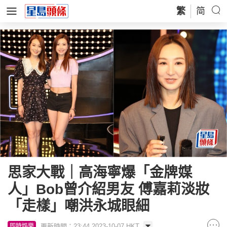
繁
简
思家大戰｜高海寧爆「金牌媒
人」Bob曾介紹男友 傅嘉莉淡妝
「走樣」嘲洪永城眼細
更新時間：23:44 2023-10-07 HKT
即時娛樂