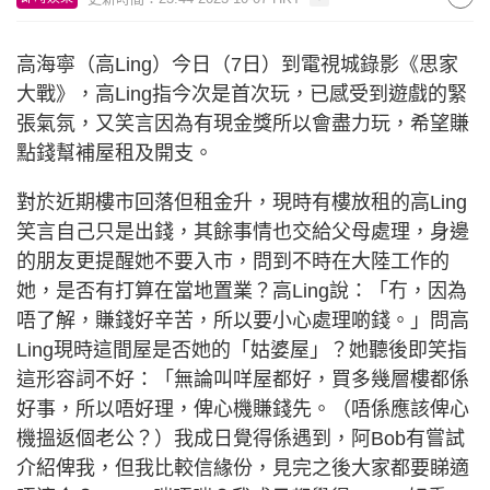
高海寧（高Ling）今日（7日）到電視城錄影《思家
大戰》，高Ling指今次是首次玩，已感受到遊戲的緊
張氣氛，又笑言因為有現金獎所以會盡力玩，希望賺
點錢幫補屋租及開支。
對於近期樓市回落但租金升，現時有樓放租的高Ling
笑言自己只是出錢，其餘事情也交給父母處理，身邊
的朋友更提醒她不要入市，問到不時在大陸工作的
她，是否有打算在當地置業？高Ling說：「冇，因為
唔了解，賺錢好辛苦，所以要小心處理啲錢。」問高
Ling現時這間屋是否她的「姑婆屋」？她聽後即笑指
這形容詞不好：「無論叫咩屋都好，買多幾層樓都係
好事，所以唔好理，俾心機賺錢先。（唔係應該俾心
機搵返個老公？）我成日覺得係遇到，阿Bob有嘗試
介紹俾我，但我比較信緣份，見完之後大家都要睇適