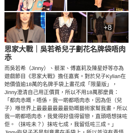
+8
思家大戰｜吳若希兒子劃花名牌袋唔肉
赤
而吳若希（Jinny）、蔡潔、傅嘉莉及陳星妤等亦為
遊戲節目《思家大戰》擔任嘉賓。對於兒子Kylian在
她價值逾18萬的名牌手袋上畫花成「限量版」，
Jinny澄清自己用正價買，所以不用18萬那麼貴：
「都肉赤嘅，唔係，我一啲都唔肉赤，因為佢（兒
子）喺世界上最最最最最最勁嘅藝術家幫我畫，所以
我一啲都唔肉赤，我覺得好值得留戀，直頭唔想抹咗
佢。（抹咗未？）抹咗七成，我留低咗三成。」
Jinny指兒子不是刻意畫在手袋上，所以並沒有責怪