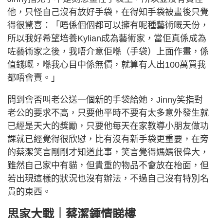
他，只怪自己沒有放好手袋，在得知手袋被畫後只覺
得很驚喜：「唔係個個都可以擁有呢種藝術嘅天份，
所以我好希望培養Kylian成為藝術家，當佢真係成為
咗藝術家之後，我唔介意佢喺（手袋）上面作畫，係
值錢嘅，喺我心目中係無價，就算有人出100萬買我
都唔會賣。」
問到會否叫老公送一個新的手袋給她，Jinny笑指對
老公的要求不高，只要他平時不要有太多意外發生就
已經是天大的獎勵，只要他每天在家教導小朋友做功
課就已經覺得很欣慰，比有沒有新手袋更重要，在旁
的蔡潔笑言剛剛才知道此事，笑言覺得媽媽很偉大，
雖然自己家中有貓，但貴重的物品不會放在枱面，但
若出現這樣的狀況也沒有辦法，不過自己沒有特別名
貴的東西。
思家大戰｜蔡潔鍾情睇樓