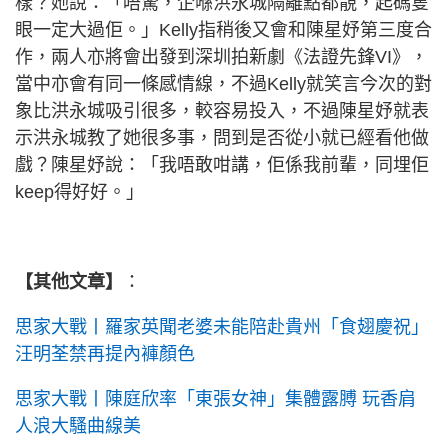
樣？她說：「唔驚，企喺洪永城隔離點都靚，起碼隻
眼一定大過佢。」Kelly指稍後又會和陳星妤第三度合
作，兩人亦將會出發到深圳拍新劇《法證先鋒VI》，
當中亦會有同一條感情線，不過Kelly就笑言今次的對
象比洪永城吸引很多，較容易投入，不過陳星妤就表
示洪永城教了她很多事，問到是否從小就已經看他做
戲？陳星妤說：「我唔敢咁講，佢係我前輩，同埋佢
keep得好好。」
【其他文章】
：
思家大戰丨羅家英聞老婆未能陪赴貴州「食翅慶祝」
汪明荃禁再提內褲顏色
思家大戰丨陳庭欣率「東張女神」集體露膊 玩香肩
人浪大騷曲線美