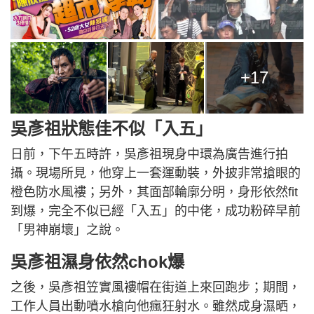
+17
吳彥祖狀態佳不似「入五」
日前，下午五時許，吳彥祖現身中環為廣告進行拍
攝。現場所見，他穿上一套運動裝，外披非常搶眼的
橙色防水風褸；另外，其面部輪廓分明，身形依然fit
到爆，完全不似已經「入五」的中佬，成功粉碎早前
「男神崩壞」之說。
吳彥祖濕身依然chok爆
之後，吳彥祖笠實風褸帽在街道上來回跑步；期間，
工作人員出動噴水槍向他瘋狂射水。雖然成身濕晒，