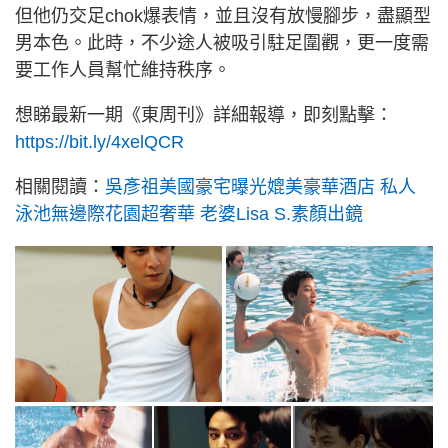
但他仍交足chok爆表情，並且沒有放慢腳步，盡顯型
男本色。此時，不少途人被吸引駐足圍觀，更一度需
要工作人員幫忙維持秩序。
想睇最新一期《東周刊》詳細報導，即刻點擊：
https://bit.ly/4xelQCR
相關閱讀：
吳彥祖美國豪宅曝光媲美豪華酒店 私人
泳池無邊際花園超奢華 老婆Lisa S.素顏出鏡