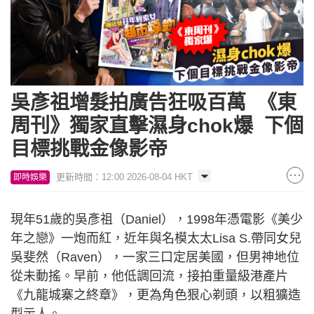
吳彥祖增髮拍廣告狂吸百萬 《東
周刊》獨家直擊濕身chok爆 下個
目標挑戰金像影帝
更新時間：12:00 2026-08-04 HKT
即時娛樂
現年51歲的吳彥祖（Daniel），1998年憑電影《美少
年之戀》一炮而紅，近年與名模太太Lisa S.帶同女兒
吳斐然（Raven），一家三口定居美國，但男神地位
從未動搖。早前，他低調回流，接拍重量級港產片
《九龍城寨之終章》，更為角色狠心剃頭，以粗獷造