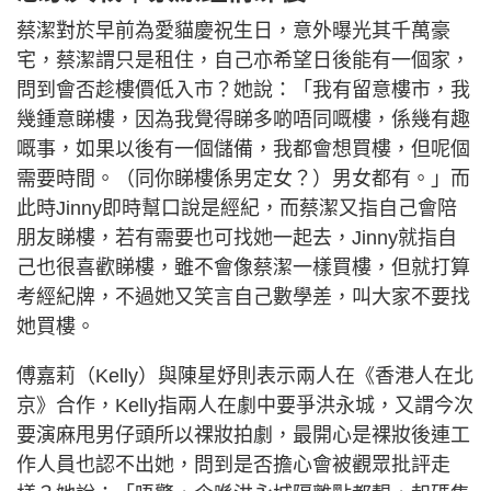
蔡潔對於早前為愛貓慶祝生日，意外曝光其千萬豪
宅，蔡潔謂只是租住，自己亦希望日後能有一個家，
問到會否趁樓價低入市？她說：「我有留意樓市，我
幾鍾意睇樓，因為我覺得睇多啲唔同嘅樓，係幾有趣
嘅事，如果以後有一個儲備，我都會想買樓，但呢個
需要時間。（同你睇樓係男定女？）男女都有。」而
此時Jinny即時幫口說是經紀，而蔡潔又指自己會陪
朋友睇樓，若有需要也可找她一起去，Jinny就指自
己也很喜歡睇樓，雖不會像蔡潔一樣買樓，但就打算
考經紀牌，不過她又笑言自己數學差，叫大家不要找
她買樓。
傅嘉莉（Kelly）與陳星妤則表示兩人在《香港人在北
京》合作，Kelly指兩人在劇中要爭洪永城，又謂今次
要演麻甩男仔頭所以祼妝拍劇，最開心是裸妝後連工
作人員也認不出她，問到是否擔心會被觀眾批評走