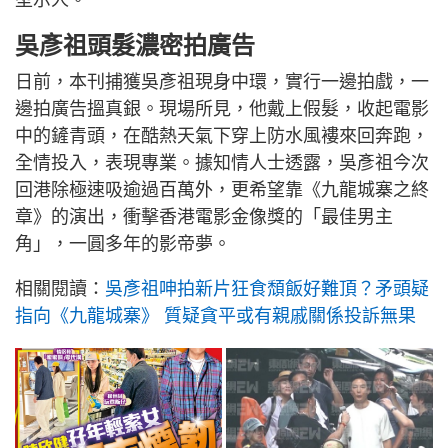
型示人。
吳彥祖頭髮濃密拍廣告
日前，本刊捕獲吳彥祖現身中環，實行一邊拍戲，一
邊拍廣告搵真銀。現場所見，他戴上假髮，收起電影
中的鏟青頭，在酷熱天氣下穿上防水風褸來回奔跑，
全情投入，表現專業。據知情人士透露，吳彥祖今次
回港除極速吸逾過百萬外，更希望靠《九龍城寨之終
章》的演出，衝擊香港電影金像獎的「最佳男主
角」，一圓多年的影帝夢。
相關閱讀：
吳彥祖呻拍新片狂食頹飯好難頂？矛頭疑
指向《九龍城寨》 質疑貪平或有親戚關係投訴無果