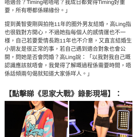
唔適合？Timing啱唔啱？我成日都覺得Timing好重
要，所有嘢都係睇緣份。」
提到黃智雯剛與拍拖11年的圈外男友結婚，高Ling指
也很戥對方開心，不過她指每個人的感情運也不一
様，自己若要愛情長跑11年也不介意，又直言結婚生
小朋友是很正常的事，若自己遇到適合對象也會公
開，問她是否會閃婚？高Ling說：「以我對我自己嘅
認識應該就唔會，我覺得了解嘅過程係需要時間，唔
係話傾兩句偈就知道大家係咩人。」
【點擊睇《思家大戰》錄影現場】：