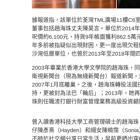
據報道指，該單位於荃灣TML廣場11樓C6
董事包括趙海珠丈夫陳昊言。單位於2014年3月
呎價約6,100元，持貨9年帳面獲利862.
年多前被指疑似出現財困，更一度出現欠租情況
沙灣低層單位，也曾於2013年至2018年間
2003年畢業於香港大學文學院的趙海珠，
衛視新聞台（現為無綫新聞台）報道新聞，
2007年1月底離巢。之後，趙海珠轉投法
持，更被封為法巴「輪后」；2013年，她
珠則任職渣打銀行財富管理業務高級投資顧
曾入讀香港科技大學工商管理碩士的趙海珠
仔陳彥熹（Hayden）和細女陳曉霈（So
不時於社交網分享日常生活，早前更晒出穿B