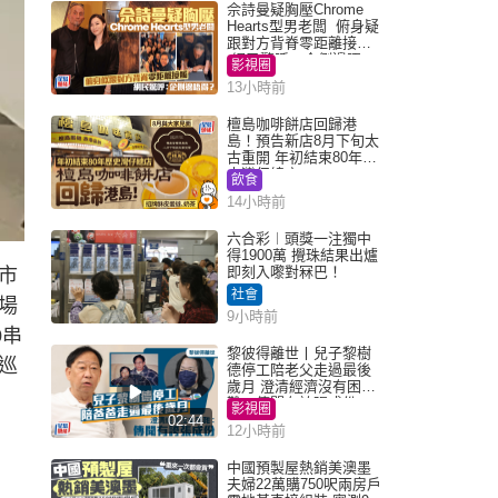
佘詩曼疑胸壓Chrome
Hearts型男老闆 俯身疑
跟對方背脊零距離接觸
網民驚呼：企側邊唔
影視圈
得？
13小時前
檀島咖啡餅店回歸港
島！預告新店8月下旬太
古重開 年初結束80年歷
史灣仔總店
飲食
14小時前
六合彩︱頭獎一注獨中
得1900萬 攪珠結果出爐
即刻入嚟對冧巴！
市
社會
場
9小時前
0串
黎彼得離世丨兒子黎樹
巡
德停工陪老父走過最後
歲月 澄清經濟沒有困
難：傳聞有誇張成份
影視圈
02:44
12小時前
中國預製屋熱銷美澳墨
夫婦22萬購750呎兩房戶