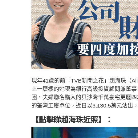
現年41歲的前「TVB新聞之花」趙海珠（A
上一層樓的她現為銀行高級投資顧問兼董事
困，夫婦聯名購入的貝沙灣千萬豪宅更歷四
的荃灣工廈單位，近日以3,130.5萬元沽
【點擊睇趙海珠近照】：