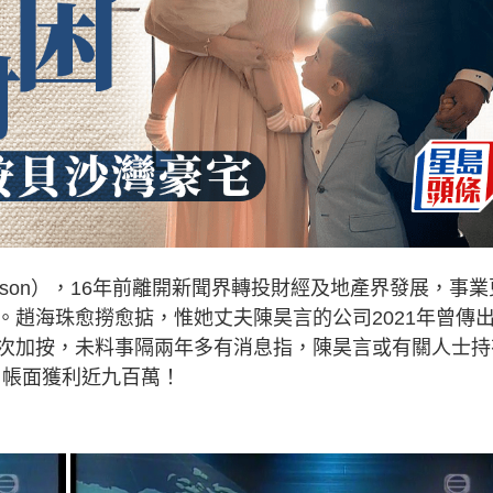
lison），16年前離開新聞界轉投財經及地產界發展，事業
。趙海珠愈撈愈掂，惟她丈夫陳昊言的公司2021年曾傳
次加按，未料事隔兩年多有消息指，陳昊言或有關人士持
出，帳面獲利近九百萬！