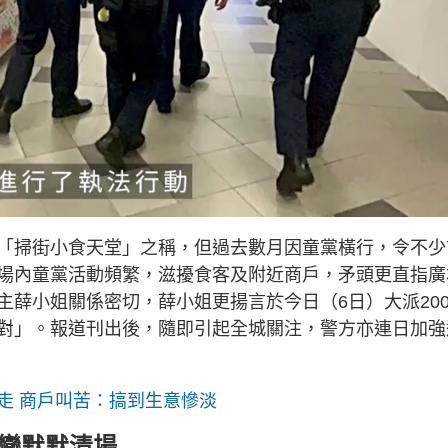
「掃街小食天堂」之稱，但過去數月因童黨橫行，令不少
場內童黨活動頻繁，滋擾食客及附近商戶，矛頭更直指廣
主薛小姐關係密切，薛小姐更揚言於今日（6日）大派20
對」。報道刊出後，隨即引起全城關注，警方亦連日加強
走 商戶叫苦：搞到生意慘淡
對變默默清場