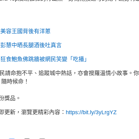
管美容王國背後有洋蔥
 彭慧中晒長腿酒後吐真言
身狂食鮑魚佛跳牆被網民笑變「吃播」
為民請命抱不平、追蹤城中熱話，亦會搜羅溫情小故事。
》隨時候命！
份獎品。
立即更新，瀏覽更精彩內容：
https://bit.ly/3yLrgYZ