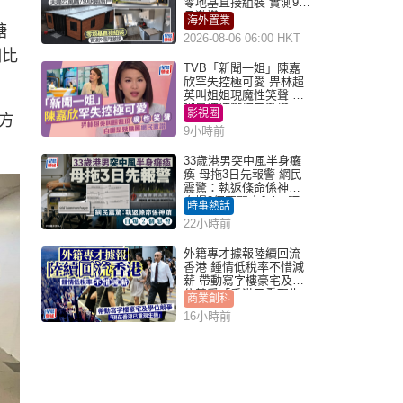
零地基直接組裝 實測9個
月激讚
海外置業
糖
2026-08-06 06:00 HKT
相比
TVB「新聞一姐」陳嘉
欣罕失控極可愛 畀林超
英叫姐姐現魔性笑聲 自
嘲是姨姨獲網民激讚
影視圈
方
9小時前
33歲港男突中風半身癱
瘓 母拖3日先報警 網民
震驚：執返條命係神蹟
自爆2個惡習｜Juicy叮
時事熱話
22小時前
外籍專才據報陸續回流
香港 鍾情低稅率不惜減
薪 帶動寫字樓豪宅及學
位競爭「香港已重現生
商業創科
機」
16小時前