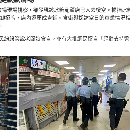
廣場現場視察，卻發現該冰糖葫蘆店已人去樓空。據指冰
經拆卸招牌，店內還原成吉鋪。食街與採訪當日的童黨情況
。
民紛紛笑說老闆娘食言。亦有大批網民留言「絕對支持警