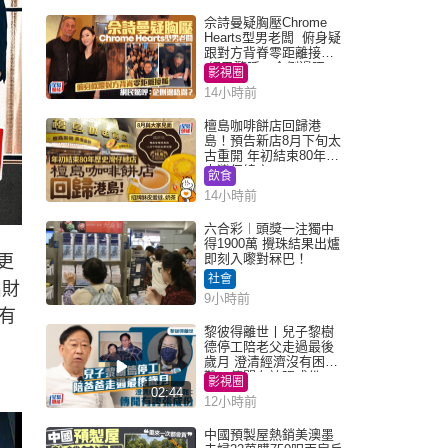
佘詩曼疑胸壓Chrome
Hearts型男老闆 俯身疑
跟對方背脊零距離接觸
網民驚呼：企側邊唔
影視圈
得？
14小時前
檀島咖啡餅店回歸港
島！預告新店8月下旬太
古重開 年初結束80年歷
史灣仔總店
飲食
14小時前
六合彩︱頭獎一注獨中
得1900萬 攪珠結果出爐
即刻入嚟對冧巴！
更
社會
出財
9小時前
有
黎彼得離世丨兒子黎樹
德停工陪老父走過最後
歲月 澄清經濟沒有困
難：傳聞有誇張成份
影視圈
02:44
12小時前
中國預製屋熱銷美澳墨