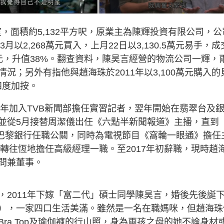
室，面積約5,132平方呎，原業主為陳輝投資有限公司，公
以2,268萬元買入，上月22日以3,130.5萬元易手，成
5萬元，升值38%。翻查資料，陳昊言經營的物流公司一輝，
；另外有指他與趙海珠於2011年以3,100萬元購入的
四度加按。
同年加入TVB新聞部擔任實習記者，翌年開始在翡翠台及
並從5月接替周潔儀出任《六點半新聞報道》主播，直到
國巴黎銀行任職公關，同時為電視節目《窩輪一眼通》擔任
再轉往恆地擔任高級經理一職。至2017年初辭職，現時趙
問兼董事。
，2011年下嫁「富二代」碩士同學陳昊言，婚後先後誕
nia），一家四口生活美滿。雖然是一名在職媽咪，但趙海珠
ra Top及瑜伽褲的行山照，身為兩孩之母的她不論身材