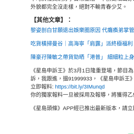
外貌都完全沒走樣，絕對不輸青春少艾。
【其他文章】：
黎姿剖白甘願退出娛樂圈原因 代癱瘓弟掌
吃貨橫掃曼谷｜高海寧「肩露」派終極福利
陳豪孖陳敏之帶貨勁晒「港普」 細細粒上
《星島申訴王》於3月1日隆重登場，節目
訴，我跟進，搵91999933，《星島申訴王
立即報料:
https://bit.ly/3IMunqd
你的獨家報料一旦被採用及報導，將獲得乙
《星島頭條》APP經已推出最新版本，請