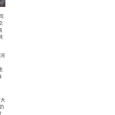
司
交
兩
貝
銀河
主
海
下大
仍
或