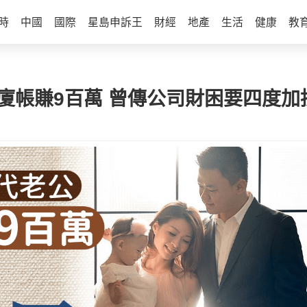
時
中國
國際
星島申訴王
財經
地產
生活
健康
教
廈帳賺9百萬 曾傳公司財困要四度加