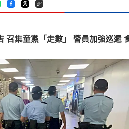
蘆店 召集童黨「走數」 警員加強巡邏