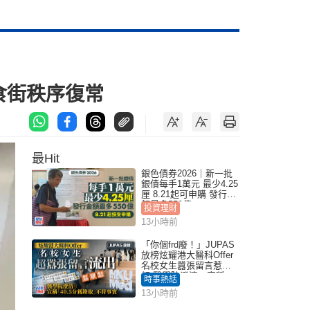
 食街秩序復常
最Hit
銀色債券2026｜新一批
銀債每手1萬元 最少4.25
厘 8.21起可申購 發行金
額最多550億
投資理財
13小時前
「你個frd廢！」JUPAS
放榜炫耀港大醫科Offer
名校女生囂張留言惹眾
怒 醫學院澄清：宣稱
時事熱話
「40.5分獲錄取」不符事
13小時前
實｜Juicy叮