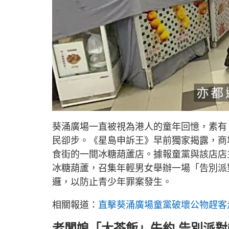
L
U
o
n
a
m
d
u
葵涌廣場一直被視為港人的童年回憶，素有
e
t
d
e
:
民卻步。《星島申訴王》早前獨家揭露，商
2
3
.
食街的一間冰糖葫蘆店。據報童黨與該店店
7
5
冰糖葫蘆，召集年輕男女舉辦一場「告別派
%
邏，以防止青少年罪案發生。
相關報道：
直擊葵涌廣場童黨破壞公物趕客
老闆娘「大茶飯」失約 告別派