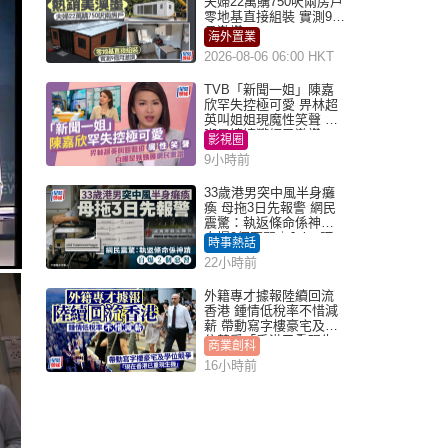
夫婦22萬購750呎兩房戶
零地基直接組裝 實測9個
月激讚
海外置業
2026-08-06 06:00 HKT
TVB「新聞一姐」陳嘉
欣罕失控極可愛 畀林超
英叫姐姐現魔性笑聲 自
嘲是姨姨獲網民激讚
影視圈
9小時前
33歲港男突中風半身癱
瘓 母拖3日先報警 網民
震驚：執返條命係神蹟
自爆2個惡習｜Juicy叮
時事熱話
22小時前
外籍專才據報陸續回流
香港 鍾情低稅率不惜減
薪 帶動寫字樓豪宅及學
位競爭「香港已重現生
商業創科
機」
16小時前