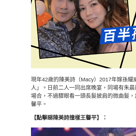
現年42歲的陳美詩（Macy）2017年嫁
人」。日前二人一同出席晚宴，同場有朱晨
場合，不過驟眼看一頭長髮披肩的微曲髮，
馨平。
【點擊睇陳美詩撞樣王馨平】：