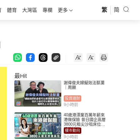
繁
简
育
體育
大灣區
專欄
更多
肉
最Hit
謝偉俊夫婦擬效法蔡瀾
｜周顯
投資理財
9小時前
40歲港漂棄百萬年薪來
港做保險 昔日國企高層
3800元租尖沙咀床位｜
租盤Million
樓市動向
9小時前