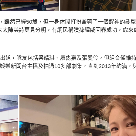
，雖然已經50歲，但一身休閒打扮兼剪了一個醒神的髮
太太陳美詩更見分明，有網民稱讚孫耀威回春成功，愈來
舍」出道，隊友包括梁靖琪、廖雋嘉及張曼伶，但組合僅維
任娛樂新聞台主播及拍過10多部劇集，直到2013年約滿，