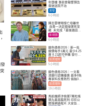
年墮樓 事前曾報警預告
昏迷送院不治
突發
6小時前
陳志雲哽咽憶亡母離世
自責一決定間接害死至
親 未完成「最後通話」
出
一生遺憾
影視圈
，
6小時前
銀色債券2026｜新一批
銀債每手1萬元 最少4.25
厘 8.21起可申購 發行金
額最多550億
投資理財
續發
5小時前
威突
銀色債券2026｜一文看
清銀行認購優惠 最多8免
專家料反應熱烈 倡抽30
手
投資理財
18小時前
馬航機師涉偷運7萬粒搖
頭丸最高臨死刑 印尼公
開落網過程片 大安旨意