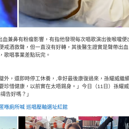
帶出血兼鼻有粉瘤影響，有指他發現每次唱歌演出後喉嚨便
便戒酒救聲，但一直沒有好轉，其後醫生證實是聲帶出血
，歌唱事業差點玩完。
璧外，還即時停工休養，,幸好最後康復過來，孫耀威繼
要珍惜健康，以前實在太唔錫身。」今日（11日）孫耀
油禱告好嗎？」
匿喺廁所喊 巡唱壓軸選址紅館