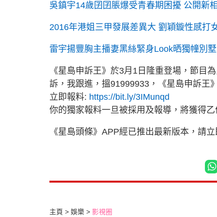
吳鎮宇14歲囝囝脹爆受青春期困擾 公開新
2016年港姐三甲發展差異大 劉穎鏇性感打
雷宇揚豐胸主播妻黑絲緊身Look晒獨幢別
《星島申訴王》於3月1日隆重登場，節目
訴，我跟進，搵91999933，《星島申訴王
立即報料:
https://bit.ly/3IMunqd
你的獨家報料一旦被採用及報導，將獲得乙
《星島頭條》APP經已推出最新版本，請
主頁
娛樂
影視圈