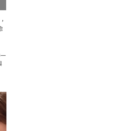
型，
愈
持一
與