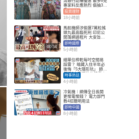
清銀行認購優惠 最多8免
專家料反應熱烈 倡抽30
手
投資理財
18小時前
馬航機師涉偷運7萬粒搖
頭丸最高臨死刑 印尼公
開落網過程片 大安旨意
豈料敗露
即時國際
00:34
5小時前
細單位榨乾每吋空間易
踩雷？ 暗藏入住半年必
後悔「5大隱形坑」 師傅
傳授6字家居裝修錦囊｜
時事熱話
Juicy叮
4小時前
冷氣機︱網傳全日長開
更慳電慳錢？ 電力部門
教4招聰明用法
即時中國
8小時前