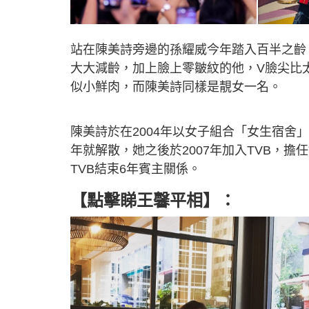
站在陳美詩旁邊的孫耀威今年踏入百半之齡
大大減齡，加上臉上零皺紋的他，V臉尖比
似小鮮肉，而陳美詩同樣是靚女一名。
陳美詩於在2004年以女子組合「女生宿
年就解散，她之後於2007年加入TVB，擔
TVB結束6年賓主關係。
【點擊睇王馨平相】：