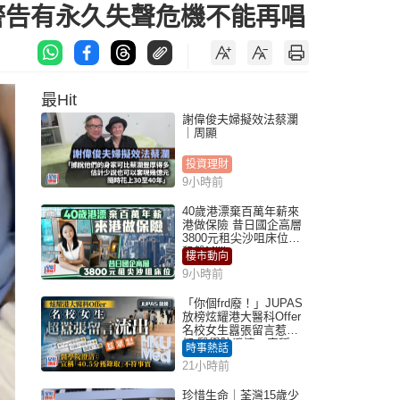
警告有永久失聲危機不能再唱
最Hit
謝偉俊夫婦擬效法蔡瀾
｜周顯
投資理財
9小時前
40歲港漂棄百萬年薪來
港做保險 昔日國企高層
3800元租尖沙咀床位｜
租盤Million
樓市動向
9小時前
「你個frd廢！」JUPAS
放榜炫耀港大醫科Offer
名校女生囂張留言惹眾
怒 醫學院澄清：宣稱
時事熱話
「40.5分獲錄取」不符事
21小時前
實｜Juicy叮
珍惜生命｜荃灣15歲少