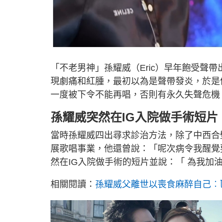
「不老男神」孫耀威（Eric）早年飽受聲
現劇痛和紅腫，最初以為是聲帶發炎，於是
一度被下令不能再唱，否則有永久失聲危機
孫耀威突然在IG入院做手術短片
當時孫耀威四出尋求診治方法，除了中西合
展歌唱事業，他還曾說：「呢次病令我醒覺
然在IG入院做手術的短片並說：「 為我加
相關閱讀：
孫耀威父離世以喪食麻醉自己︰