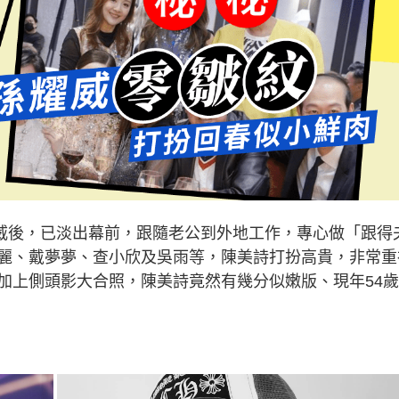
孫耀威後，已淡出幕前，跟隨老公到外地工作，專心做「跟得
麗、戴夢夢、查小欣及吳雨等，陳美詩打扮高貴，非常重
加上側頭影大合照，陳美詩竟然有幾分似嫩版、現年54