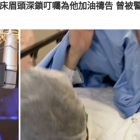
病床眉頭深鎖叮囑為他加油禱告 曾被