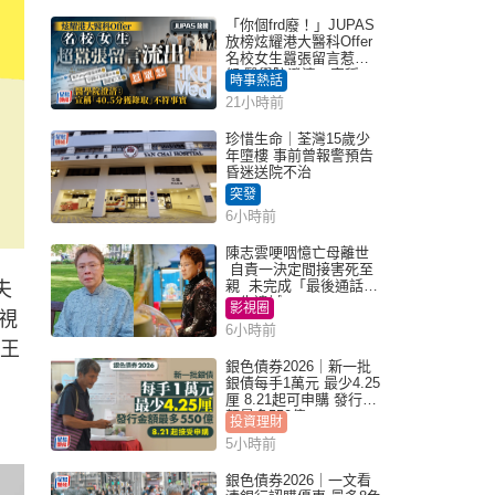
「你個frd廢！」JUPAS
放榜炫耀港大醫科Offer
名校女生囂張留言惹眾
怒 醫學院澄清：宣稱
時事熱話
「40.5分獲錄取」不符事
21小時前
實｜Juicy叮
珍惜生命｜荃灣15歲少
年墮樓 事前曾報警預告
昏迷送院不治
突發
6小時前
陳志雲哽咽憶亡母離世
自責一決定間接害死至
親 未完成「最後通話」
夫
一生遺憾
影視圈
視
6小時前
歲王
銀色債券2026｜新一批
銀債每手1萬元 最少4.25
厘 8.21起可申購 發行金
額最多550億
投資理財
5小時前
銀色債券2026｜一文看