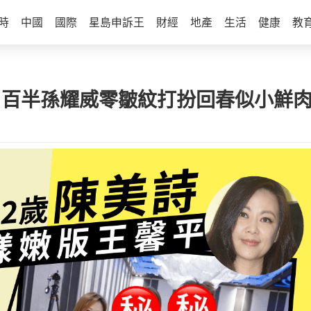
時
中國
國際
星島申訴王
財經
地產
生活
健康
教
 百半孫耀威零皺紋打扮回春似小鮮