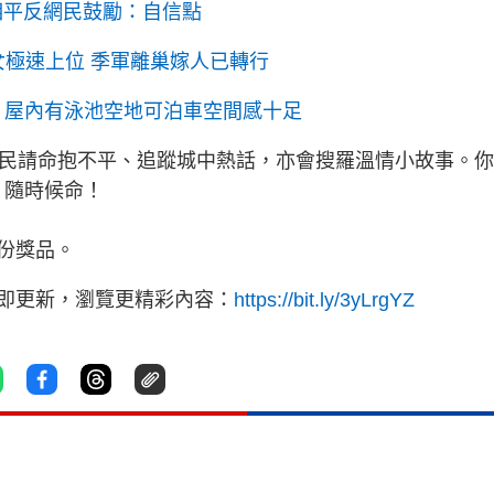
相平反網民鼓勵：自信點
女極速上位 季軍離巢嫁人已轉行
墅 屋內有泳池空地可泊車空間感十足
為民請命抱不平、追蹤城中熱話，亦會搜羅溫情小故事。
》隨時候命！
份獎品。
立即更新，瀏覽更精彩內容：
https://bit.ly/3yLrgYZ