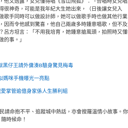
，他又透露，女兒懂得唱《雪山飛狐》：「合唱時女兒唱
得很神奇，可能是我年紀大生她出來，（日後讓女兒入
做歌手同時可以做設計師，她可以做歌手時也做其他行業
，因而令他感到驚喜，他自己兩歲多時鍾意唱歌，但不及
？呂方坦言：「不用我培育，她鍾意搶風頭，拍照時又懂
做的事。」
地獄黑仔王請外傭湊B驗身驚見梅毒
愈似媽咪手機曝光一亮點
寵愛掌管逾億身家係人生勝利組
為民請命抱不平、追蹤城中熱話，亦會搜羅溫情小故事。
》隨時候命！