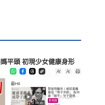
媽媽平頭 初現少女健康身形
最Hit
黎彼得離世丨被前妻離
棄成「帶子洪郎」 為38
歲「躺平」兒子還債多
年 曾盼尋伴侶度晚年
影視圈
00:45