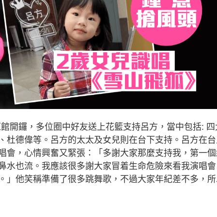
晚在紅館開鑼，多位圈中好友送上花籃支持呂方，當中包括: 四
、杜德偉等。呂方的太太及女兒則在台下支持。呂方在台
唱會，心情興奮又緊張：「多謝大家那麼支持我，第一個
鼻水也流。我應該很多謝大家冒着生命危險來看我演唱會
。」他笑稱準備了很多跳舞歌，不過大家年紀差不多，所