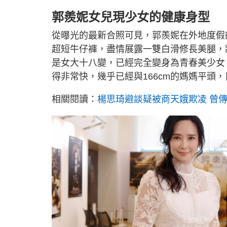
郭羨妮女兒現少女的健康身型
從曝光的最新合照可見，郭羨妮在外地度假
超短牛仔褲，盡情展露一雙白滑修長美腿，狀
是女大十八變，已經完全變身為青春美少女
得非常快，幾乎已經與166cm的媽媽平頭，
相關閱讀：
楊思琦避談疑被商天娥欺凌 曾