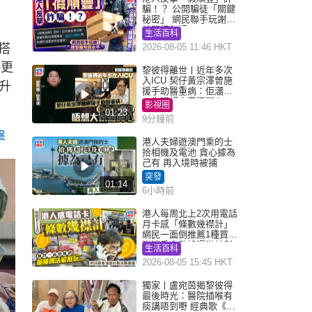
騙！？ 公開騙徒「關鍵
秘密」 網民聯手玩謝：
練習緬甸語
生活百科
搭
2026-08-05 11:46 HKT
e更
黎彼得離世丨近年多次
入ICU 契仔黃宗澤曾施
升
援手助醫重病：佢瀟灑
一生唔想大家唔開心
影視圈
01:23
9分鐘前
擊
港人夫婦遊澳門乘的士
拾相機及電池 貪心據為
己有 再入境時被捕
突發
01:14
6小時前
港人每周北上2次用電話
月卡感「條數幾襟計」
網民一面倒推薦1種買法
附消委會數據漫遊計劃
生活百科
消費提示
2026-08-05 15:45 HKT
獨家丨盧宛茵揭黎彼得
最後時光：醫院插喉有
痰講唔到嘢 經典歌《浪