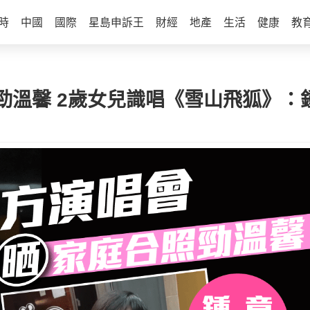
時
中國
國際
星島申訴王
財經
地產
生活
健康
教
勁溫馨 2歲女兒識唱《雪山飛狐》：