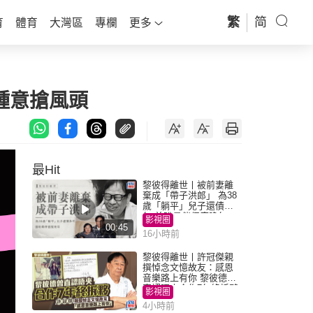
繁
简
育
體育
大灣區
專欄
更多
鍾意搶風頭
最Hit
黎彼得離世丨被前妻離
棄成「帶子洪郎」 為38
歲「躺平」兒子還債多
年 曾盼尋伴侶度晚年
影視圈
00:45
16小時前
黎彼得離世丨許冠傑親
撰悼念文憶故友：感恩
音樂路上有你 黎彼德曾
直認唔夾合作7年終拆夥
影視圈
4小時前