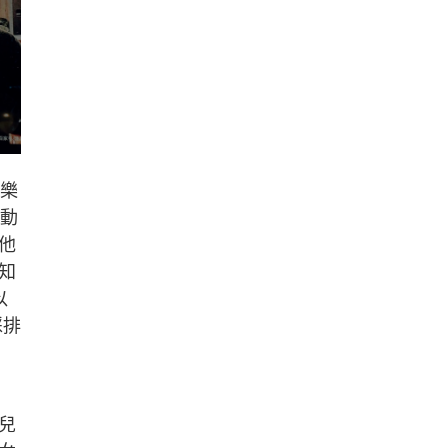
港樂
不動
他
知
以
綵排
兒