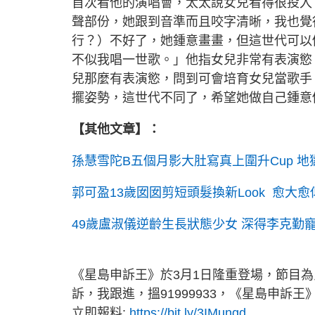
首次看他的演唱會，太太說女兒看得很投入
聲部份，她跟到音準而且咬字清晰，我也覺
行？）不好了，她鍾意畫畫，但這世代可以
不似我唱一世歌。」他指女兒非常有表演慾
兒那麼有表演慾，問到可會培育女兒當歌手
擺姿勢，這世代不同了，希望她做自己鍾意
【其他文章】：
孫慧雪陀B五個月影大肚寫真上圍升Cup 
郭可盈13歲囡囡剪短頭髮換新Look 愈大
49歲盧淑儀逆齡生長狀態少女 深得李克勤
《星島申訴王》於3月1日隆重登場，節目
訴，我跟進，搵91999933，《星島申訴王
立即報料:
https://bit.ly/3IMunqd