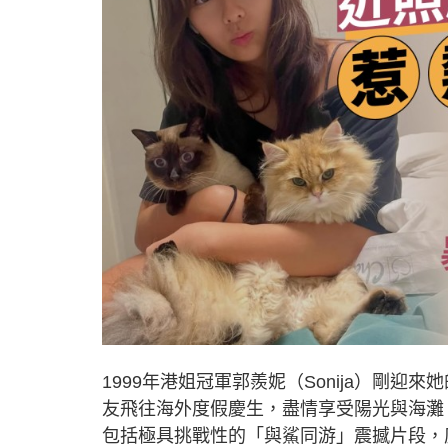
1999年港姐冠軍郭羨妮（Sonija）剛迎來
友飛往海外度假慶生，盡情享受陽光與海灘
包括極具挑戰性的「與鯊同游」震撼片段，