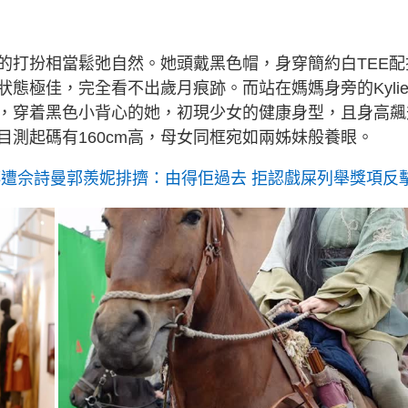
的打扮相當鬆弛自然。她頭戴黑色帽，身穿簡約白TEE配
態極佳，完全看不出歲月痕跡。而站在媽媽身旁的Kyli
，穿着黑色小背心的她，初現少女的健康身型，且身高飆
目測起碼有160cm高，母女同框宛如兩姊妹般養眼。
傳遭佘詩曼郭羨妮排擠：由得佢過去 拒認戲屎列舉獎項反