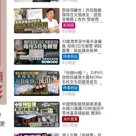
16小時前
黎彼得離世丨許冠傑親
撰悼念文憶故友：感恩
音樂路上有你 黎彼德曾
直認唔夾合作7年終拆夥
影視圈
4小時前
33歲港男突中風半身癱
瘓 母拖3日先報警 網民
震驚：執返條命係神蹟
自爆2個惡習｜Juicy叮
時事熱話
8小時前
「你個frd廢！」JUPAS
放榜炫耀港大醫科Offer
名校女生超囂張留言流
出惹眾怒 網民轟高分低
時事熱話
品：點做醫生？｜Juicy
3小時前
叮
中國預製屋熱銷美澳墨
夫婦22萬購750呎兩房戶
零地基直接組裝 實測9個
好
月激讚
海外置業
更
10小時前
港人反擊「假順豐」詐