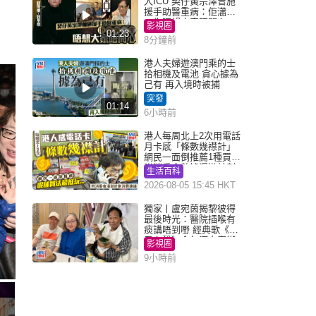
入ICU 契仔黃宗澤曾施
援手助醫重病：佢瀟灑
一生唔想大家唔開心
影視圈
01:23
8分鐘前
港人夫婦遊澳門乘的士
拾相機及電池 貪心據為
己有 再入境時被捕
突發
01:14
6小時前
港人每周北上2次用電話
月卡感「條數幾襟計」
網民一面倒推薦1種買法
附消委會數據漫遊計劃
生活百科
消費提示
2026-08-05 15:45 HKT
獨家丨盧宛茵揭黎彼得
最後時光：醫院插喉有
痰講唔到嘢 經典歌《浪
子心聲》金句源自廟街
影視圈
睇相佬
9小時前