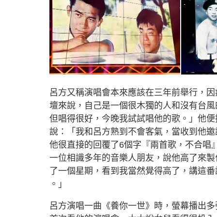
呂方又稱演唱會本來應該在三年前舉行，因
壇來說，自己是一個很木獨的人和沒有台風
但唱得很好，今晚我試試唱他的歌。」他便
說：「我和呂方熟到不會客氣，當收到他邀
他很直接的回覆了6個字『兩首歌，不合唱
一位相識多年的音樂人朋友，說他高了來製
了一個星期，看到我當然覺得高了，講這番
。」
呂方演唱一曲《養你一世》時，螢幕播出多