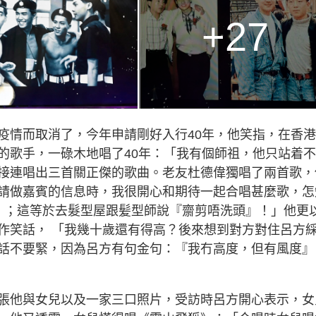
+27
疫情而取消了，今年申請剛好入行40年，他笑指，在香
的歌手，一碌木地唱了40年：「我有個師祖，他只站着
接連唱出三首關正傑的歌曲。老友杜德偉獨唱了兩首歌，
請做嘉賓的信息時，我很開心和期待一起合唱甚麼歌，怎
』；這等於去髮型屋跟髪型師說『齋剪唔洗頭』！」他更
作笑話， 「我幾十歲還有得高？後來想到對方對住呂方
話不要緊，因為呂方有句金句：『我冇高度，但有風度』
張他與女兒以及一家三口照片，受訪時呂方開心表示，女