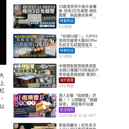
33歲港男突中風半身癱
瘓 母拖3日先報警 網民
震驚：執返條命係神蹟
自爆2個惡習｜Juicy叮
時事熱話
8小時前
「你個frd廢！」JUPAS
放榜炫耀港大醫科Offer
名校女生超囂張留言流
出惹眾怒 網民轟高分低
時事熱話
品：點做醫生？｜Juicy
3小時前
叮
中國預製屋熱銷美澳墨
夫婦22萬購750呎兩房戶
零地基直接組裝 實測9個
大
月激讚
海外置業
上
10小時前
紅
港人反擊「假順豐」詐
，
騙！？ 公開騙徒「關鍵
秘密」 網民聯手玩謝：
以
練習緬甸語
生活百科
2026-08-05 11:46 HKT
黎彼得離世丨近年多次