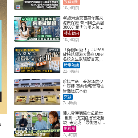
投資理財
10小時前
40歲港漂棄百萬年薪來
港做保險 昔日國企高層
3800元租尖沙咀床位｜
租盤Million
樓市動向
10小時前
「你個frd廢！」JUPAS
放榜炫耀港大醫科Offer
名校女生囂張留言惹眾
怒 醫學院澄清：宣稱
時事熱話
「40.5分獲錄取」不符事
22小時前
實｜Juicy叮
珍惜生命｜荃灣15歲少
年墮樓 事前曾報警預告
昏迷送院不治
突發
7小時前
陳志雲哽咽憶亡母離世
自責一決定間接害死至
親 未完成「最後通話」
時
一生遺憾
影視圈
‧
7小時前