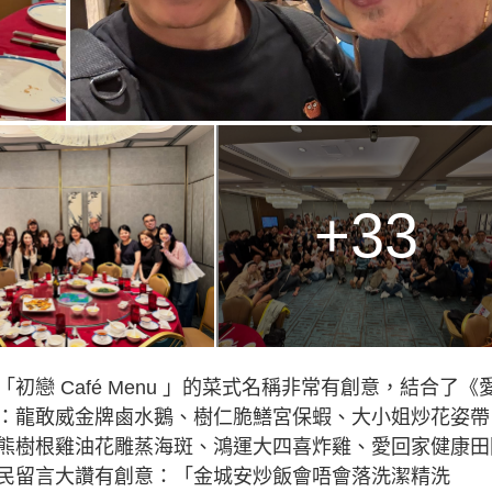
+33
戀 Café Menu 」的菜式名稱非常有創意，結合了《愛
：龍敢威金牌鹵水鵝、樹仁脆鱔宮保蝦、大小姐炒花姿帶
熊樹根雞油花雕蒸海斑、鴻運大四喜炸雞、愛回家健康田
民留言大讚有創意：「金城安炒飯會唔會落洗潔精洗