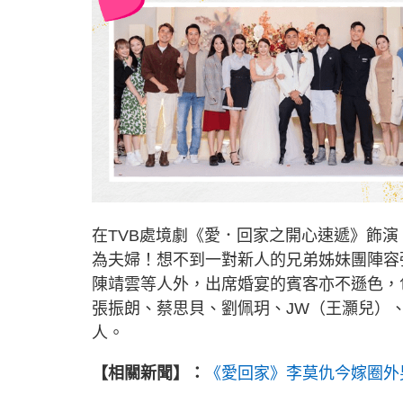
在TVB處境劇《愛．回家之開心速遞》飾
為夫婦！想不到一對新人的兄弟姊妹團陣容
陳靖雲等人外，出席婚宴的賓客亦不遜色，包括
張振朗、蔡思貝、劉佩玥、JW（王灝兒）
人。
【相關新聞】：
《愛回家》李莫仇今嫁圈外