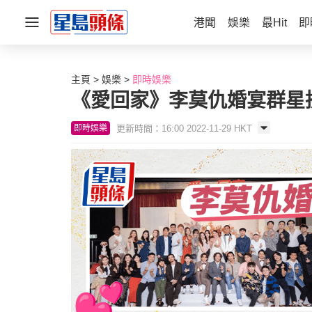
港聞
娛樂
最Hit
即
主頁
娛樂
即時娛樂
《愛回家》李莫仇婚宴群星
更新時間：16:00 2022-11-29 HKT
即時娛樂