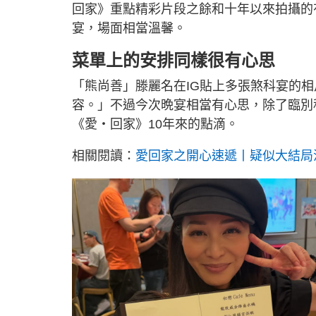
回家》重點精彩片段之餘和十年以來拍攝的
宴，場面相當溫馨。
菜單上的安排同樣很有心思
「熊尚善」滕麗名在IG貼上多張煞科宴的
容。」不過今次晩宴相當有心思，除了臨別
《愛‧回家》10年來的點滴。
相關閱讀：
愛回家之開心速遞丨疑似大結局