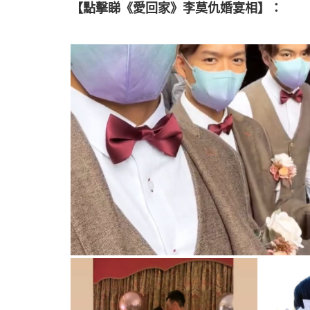
【點擊睇《愛回家》李莫仇婚宴相】：