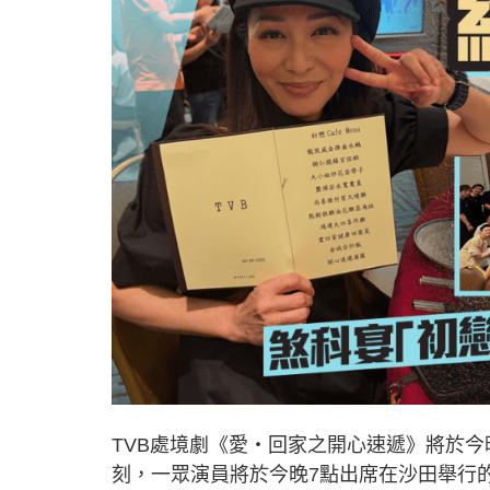
TVB處境劇《愛‧回家之開心速遞》將於今
刻，一眾演員將於今晚7點出席在沙田舉行