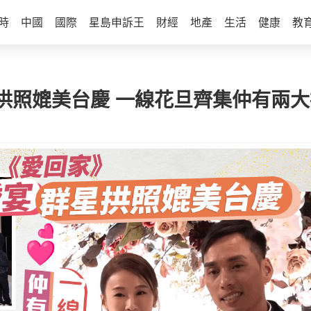
時
中國
國際
星島申訴王
財經
地產
生活
健康
教
拱照媲美台慶 一線花旦齊集仲有兩