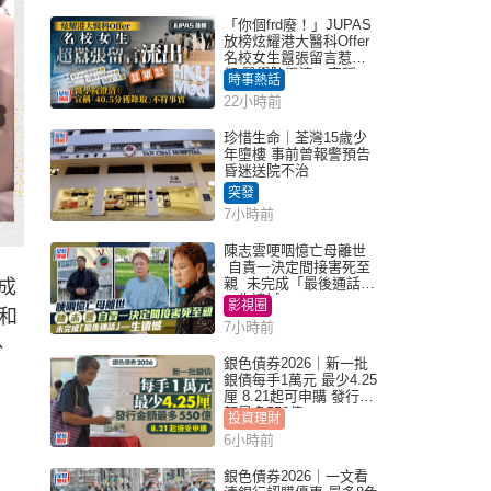
「你個frd廢！」JUPAS
放榜炫耀港大醫科Offer
名校女生囂張留言惹眾
怒 醫學院澄清：宣稱
時事熱話
「40.5分獲錄取」不符事
22小時前
實｜Juicy叮
珍惜生命｜荃灣15歲少
年墮樓 事前曾報警預告
昏迷送院不治
突發
7小時前
陳志雲哽咽憶亡母離世
自責一決定間接害死至
親 未完成「最後通話」
成
一生遺憾
影視圈
和
7小時前
、
銀色債券2026｜新一批
銀債每手1萬元 最少4.25
厘 8.21起可申購 發行金
額最多550億
投資理財
6小時前
銀色債券2026｜一文看