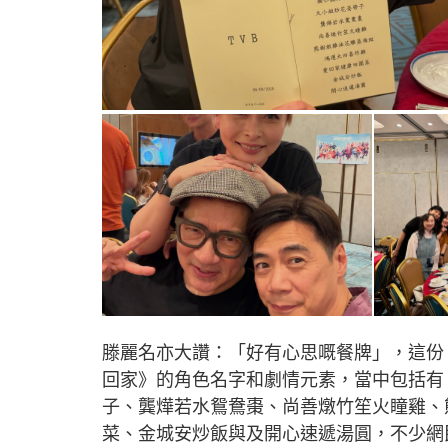
滕麗名亦大讚：「好有心思嘅餐牌」，這份「初
回家》的角色名字和劇情元素，當中包括有
子、龔燁若水鴛鴦棗、尚善燉竹笙火瞳雞、
菜、金城安炒飯與及開心速遞湯圓，不少網