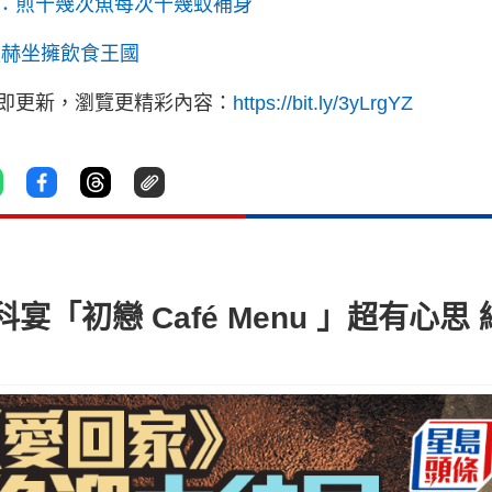
：煎十幾次魚每次千幾蚊補身
顯赫坐擁飲食王國
立即更新，瀏覽更精彩內容：
https://bit.ly/3yLrgYZ
「初戀 Café Menu 」超有心思