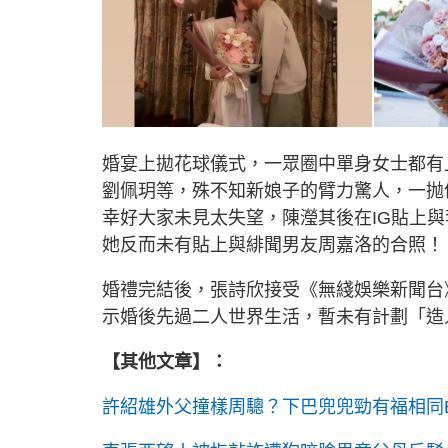
婚宴上拋花球儀式，一眾圈中單身女士都有
劉佩玥等，殊不知新娘子的臂力驚人，一抛
幸好大家未見太失望，陳瀅其後在IG貼上與李佳
她反而未有貼上與緋聞男友周嘉洛的合照！
婚禮完結後，張詩欣接受《無綫娛樂新聞台
示婚後先過二人世界生活，暫未有計劃「造
【其他文章】：
許紹雄外父撞樣周驄？下巴兜兜勁有福相同B