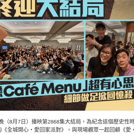
晚（8月7日）播映第2868集大結局，為紀念這個歷史性
的《全城開心‧愛回家派對》，與現場觀眾一起回顧《愛