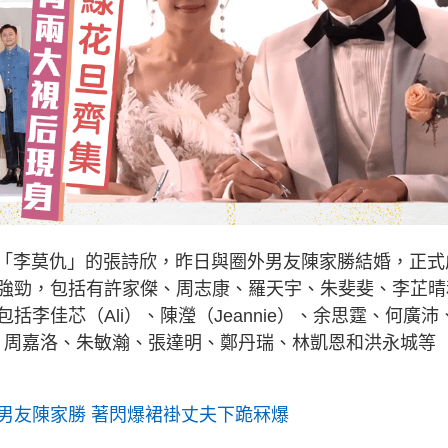
演「李莫仇」的張詩欣，昨日與圈外男友陳家勝結婚，正式
強勁，包括有許家傑、周志康、羅天宇、朱斐斐、李芷晴
李佳芯（Ali）、陳瀅（Jeannie）、余思霆、何廣沛
、周嘉洛、朱敏瀚、張達明、鄭丹瑞、林凱恩和洪永城等
男友陳家勝 著閃爆裙褂丈夫下跪冧爆