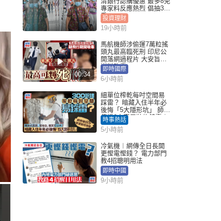
清銀行認購優惠 最多8免
專家料反應熱烈 倡抽30
手
投資理財
19小時前
馬航機師涉偷運7萬粒搖
頭丸最高臨死刑 印尼公
開落網過程片 大安旨意
豈料敗露
即時國際
00:34
6小時前
細單位榨乾每吋空間易
踩雷？ 暗藏入住半年必
後悔「5大隱形坑」 師傅
傳授6字家居裝修錦囊｜
時事熱話
Juicy叮
5小時前
冷氣機︱網傳全日長開
更慳電慳錢？ 電力部門
教4招聰明用法
即時中國
9小時前