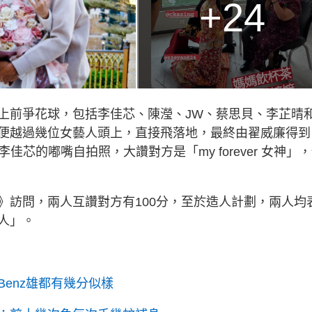
+24
上前爭花球，包括李佳芯、陳瀅、JW、蔡思貝、李芷晴
便越過幾位女藝人頭上，直接飛落地，最終由翟威廉得到
芯的嘟嘴自拍照，大讚對方是「my forever 女神」
》訪問，兩人互讚對方有100分，至於造人計劃，兩人均
人」。
enz雄都有幾分似樣