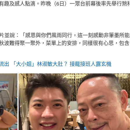
有趣及感人點滴。昨晚（6日）一眾台前幕後率先舉行煞
相片並說：「感恩與你們風雨同行，這一刻感動非筆墨所能
秋波難得聚一聚外，菜單上的安排，同樣很有心思，包含
流出 「大小姐」林淑敏大肚？ 接龍接班人露玄機