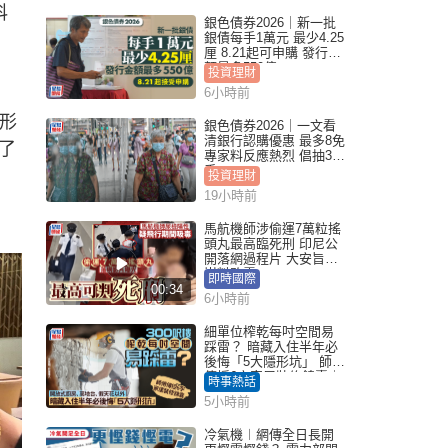
科
銀色債券2026｜新一批
銀債每手1萬元 最少4.25
厘 8.21起可申購 發行金
額最多550億
投資理財
6小時前
形
銀色債券2026｜一文看
清銀行認購優惠 最多8免
了
專家料反應熱烈 倡抽30
手
投資理財
19小時前
馬航機師涉偷運7萬粒搖
頭丸最高臨死刑 印尼公
開落網過程片 大安旨意
豈料敗露
即時國際
00:34
6小時前
細單位榨乾每吋空間易
踩雷？ 暗藏入住半年必
後悔「5大隱形坑」 師傅
傳授6字家居裝修錦囊｜
時事熱話
Juicy叮
5小時前
冷氣機︱網傳全日長開