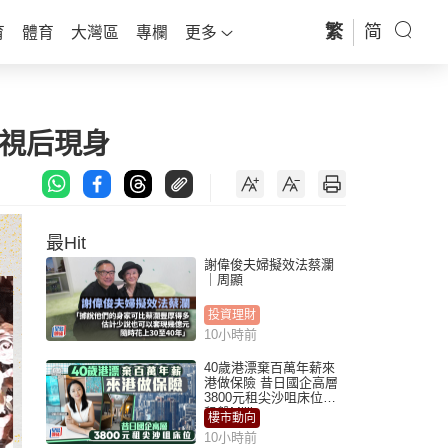
繁
简
育
體育
大灣區
專欄
更多
大視后現身
最Hit
謝偉俊夫婦擬效法蔡瀾
｜周顯
投資理財
10小時前
40歲港漂棄百萬年薪來
港做保險 昔日國企高層
3800元租尖沙咀床位｜
租盤Million
樓市動向
10小時前