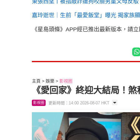
東張西望丨被指敲詐遭狗咬臉男童父母反駁
嘉玲逝世｜生前「最愛飯堂」曝光 揭家族
《星島頭條》APP經已推出最新版本，請
主頁
娛樂
影視圈
《愛回家》終迎大結局！煞科宴
更新時間：14:00 2026-08-07 HKT
影視圈