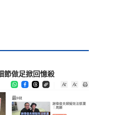
 細節做足掀回憶殺
最Hit
謝偉俊夫婦擬效法蔡瀾
｜周顯