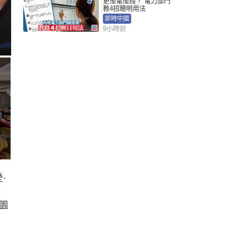
更慳電慳錢？ 電力部門
教4招聰明用法
即時中國
9小時前
·
園