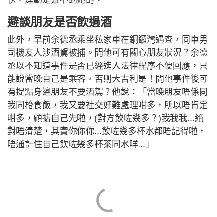
快，運動是難不到她的。
避談朋友是否飲過酒
此外，早前余德丞乘坐私家車在銅鑼灣遇查，同車男
司機友人涉酒駕被捕。問他可有關心朋友狀況？余德
丞以不知道事件是否已經進入法律程序不便回應，只
能說當晚自己是乘客，否則大吉利是！問他事件後可
有提點身邊朋友不要酒駕？他說：「當晚朋友唔係同
我同枱食飯，我又要社交好難處理咁多，所以唔肯定
咁多，顧掂自己先啦，(對方飲咗幾多？)我我我...絕
對唔清楚，其實你你你...飲咗幾多杯水都唔記得啦，
唔通計住自己飲咗幾多杯茶同水咩...」