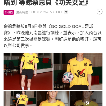
唔到 等睇蔡思貝《功夫女足》
更新時間：08:00 2026-07-30 HKT
影視圈
余德丞將於9月5日參與《GO GOLD GOAL 足球
賽》，昨晚他到南昌進行訓練，並表示，加入商台以
來這是第三次舉辦足球賽，剛好這是他的嗜好，還可
以幫公司做事。
+9