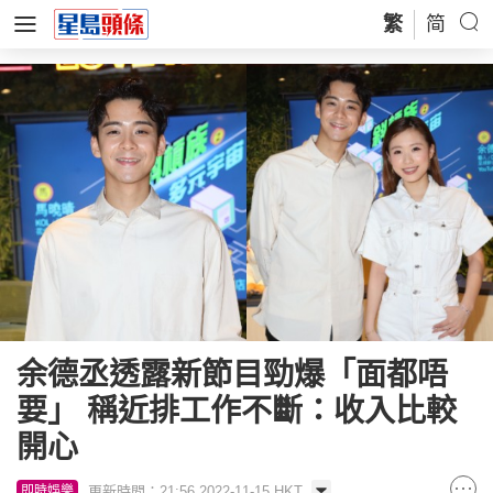
繁
简
余德丞透露新節目勁爆「面都唔
要」 稱近排工作不斷：收入比較
開心
更新時間：21:56 2022-11-15 HKT
即時娛樂