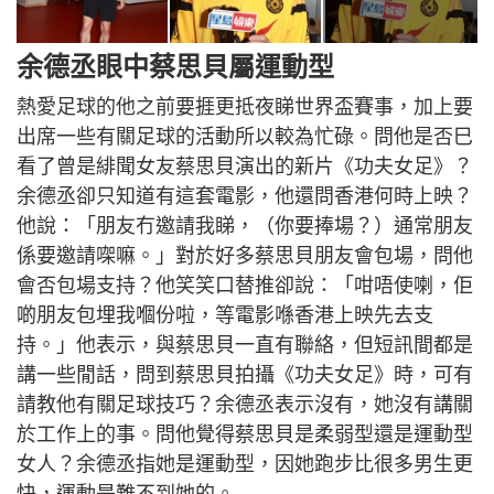
余德丞眼中蔡思貝屬運動型
熱愛足球的他之前要捱更抵夜睇世界盃賽事，加上要
出席一些有關足球的活動所以較為忙碌。問他是否巳
看了曾是緋聞女友蔡思貝演出的新片《功夫女足》？
余德丞卻只知道有這套電影，他還問香港何時上映？
他說：「朋友冇邀請我睇，（你要捧場？）通常朋友
係要邀請㗎嘛。」對於好多蔡思貝朋友會包場，問他
會否包場支持？他笑笑口替推卻說：「咁唔使喇，佢
啲朋友包埋我嗰份啦，等電影喺香港上映先去支
持。」他表示，與蔡思貝一直有聯絡，但短訊間都是
講一些閒話，問到蔡思貝拍攝《功夫女足》時，可有
請教他有關足球技巧？余德丞表示沒有，她沒有講關
於工作上的事。問他覺得蔡思貝是柔弱型還是運動型
女人？余德丞指她是運動型，因她跑步比很多男生更