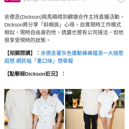
余德丞(Dickson)與馬曉晴到觀塘合作主持直播活動，
Dickson將分享「斜槓族」心得，自覺現時工作模式
相似，現時自由身的他，透露也曾有公司接洽，但他
很享受現時的狀態。
【相關閱讀】：
余德丞著灰色運動褲褲襠濕一大撻惹
遐想
網民嗌「重口味」想舉報
【點擊睇Dickson近況】：