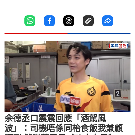
Loaded
:
Unmute
16.79%
余德丞口震震回應「酒駕風
波」：司機唔係同枱食飯我兼顧