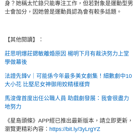
身？她稱太忙錄只能專注工作，但若對象是運動型男
士會加分，因她曾是運動員認為會有較多話題。
【其他閱讀】：
莊思明爆莊鍶敏離婚原因 楊明下月有裁決努力上堂
學做幕後
法證先鋒V｜可能係今年最多美女劇集！細數劇中10
大小花 比堅尼女神御用姣精樣樣齊
馬浚偉首度出任公職人員 助戲劇發展：我會很盡力
地努力
《星島頭條》APP經已推出最新版本，請立即更新，
瀏覽更精彩內容：
https://bit.ly/3yLrgYZ