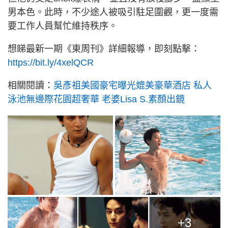
男本色。此時，不少途人被吸引駐足圍觀，更一度需
要工作人員幫忙維持秩序。
想睇最新一期《東周刊》詳細報導，即刻點擊：
https://bit.ly/4xelQCR
相關閱讀：
吳彥祖美國豪宅曝光媲美豪華酒店 私人
泳池無邊際花園超奢華 老婆Lisa S.素顏出鏡
+3