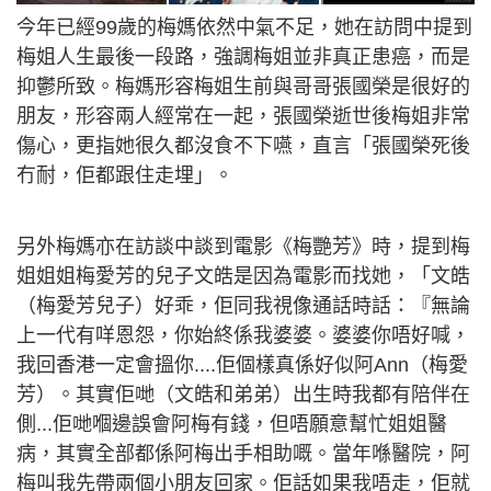
今年已經99歲的梅媽依然中氣不足，她在訪問中提到
梅姐人生最後一段路，強調梅姐並非真正患癌，而是
抑鬱所致。梅媽形容梅姐生前與哥哥張國榮是很好的
朋友，形容兩人經常在一起，張國榮逝世後梅姐非常
傷心，更指她很久都沒食不下嚥，直言「張國榮死後
冇耐，佢都跟住走埋」。
另外梅媽亦在訪談中談到電影《梅艷芳》時，提到梅
姐姐姐梅愛芳的兒子文皓是因為電影而找她，「文皓
（梅愛芳兒子）好乖，佢同我視像通話時話：『無論
上一代有咩恩怨，你始終係我婆婆。婆婆你唔好喊，
我回香港一定會搵你....佢個樣真係好似阿Ann（梅愛
芳）。其實佢哋（文皓和弟弟）出生時我都有陪伴在
側...佢哋嗰邊誤會阿梅有錢，但唔願意幫忙姐姐醫
病，其實全部都係阿梅出手相助嘅。當年喺醫院，阿
梅叫我先帶兩個小朋友回家。佢話如果我唔走，佢就