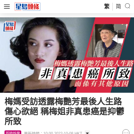
繁
简
梅媽受訪透露梅艷芳最後人生路
傷心欲絕 稱梅姐非真患癌是抑鬱
所致
更新時間：10:00 2022-10-08 HKT
即時娛樂