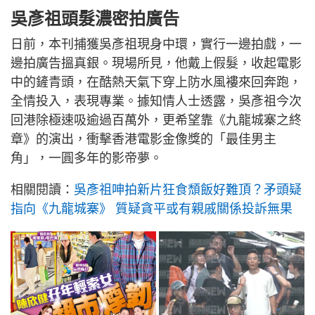
吳彥祖頭髮濃密拍廣告
日前，本刊捕獲吳彥祖現身中環，實行一邊拍戲，一
邊拍廣告搵真銀。現場所見，他戴上假髮，收起電影
中的鏟青頭，在酷熱天氣下穿上防水風褸來回奔跑，
全情投入，表現專業。據知情人士透露，吳彥祖今次
回港除極速吸逾過百萬外，更希望靠《九龍城寨之終
章》的演出，衝擊香港電影金像獎的「最佳男主
角」，一圓多年的影帝夢。
相關閱讀：
吳彥祖呻拍新片狂食頹飯好難頂？矛頭疑
指向《九龍城寨》 質疑貪平或有親戚關係投訴無果