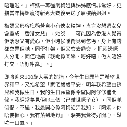
唔理啦。」梅媽一再強調梅姐與姊姊感情非常好，更
指當年梅姐贏得新秀大賽後更送了層樓給姐姐。
梅媽又形容梅艷芳自小有俠女精神，直言沒想過女兒
會變成「香港女兒」，她說：「可能因為香港人覺得
佢活潑又有愛心，佢小時候喺街見到乞丐，身上有錢
都會畀佢哋，同學打架，佢又會去勸交 ，把兩邊嘅
人分開，同佢哋講『我哋係同學，唔好嘈，做人唔好
打交，唔好咁亂』。」
即將迎來100歲大壽的她指，今年生日願望是希望世
界和平，又指希望「家宅歲歲平安。明年我希望由孫
兒和我做生日，我的生日願望係希望同阿仔修補關
係。我經常夢見佢哋三個（已離世嘅子女），同佢哋
傾偈，不過，我最開心係阿梅話畀我知：『阿媽，你
唔使擔心，我冇落到地獄』，聽完我覺得好開心，鬆
咗一口氣。」