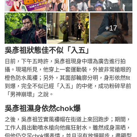
+17
吳彥祖狀態佳不似「入五」
日前，下午五時許，吳彥祖現身中環為廣告進行拍
攝。現場所見，他穿上一套運動裝，外披非常搶眼的
橙色防水風褸；另外，其面部輪廓分明，身形依然fit
到爆，完全不似已經「入五」的中佬，成功粉碎早前
「男神崩壞」之說。
吳彥祖濕身依然chok爆
之後，吳彥祖笠實風褸帽在街道上來回跑步；期間，
工作人員出動噴水槍向他瘋狂射水。雖然成身濕晒，
但他仍交足chok爆表情，並且沒有放慢腳步，盡顯型