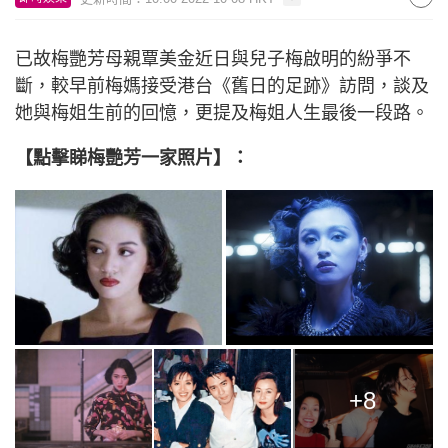
已故梅艷芳母親覃美金近日與兒子梅啟明的紛爭不
斷，較早前梅媽接受港台《舊日的足跡》訪問，談及
她與梅姐生前的回憶，更提及梅姐人生最後一段路。
【點擊睇梅艷芳一家照片】：
+8