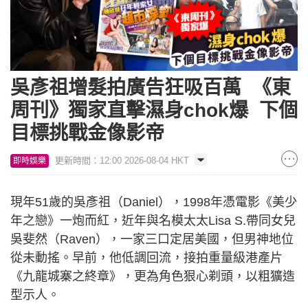
吳彥祖增髮拍廣告狂吸百萬 《東
周刊》獨家直擊濕身chok爆 下個
目標挑戰金像影帝
更新時間：12:00 2026-08-04 HKT
即時娛樂
現年51歲的吳彥祖（Daniel），1998年憑電影《美少
年之戀》一炮而紅，近年與名模太太Lisa S.帶同女兒
吳斐然（Raven），一家三口定居美國，但男神地位
從未動搖。早前，他低調回流，接拍重量級港產片
《九龍城寨之終章》，更為角色狠心剃頭，以粗獷造
型示人。