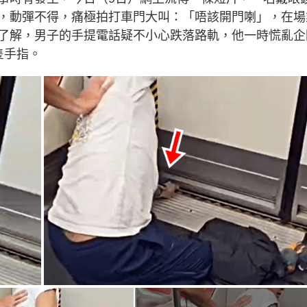
d
:
，動彈不得，痛極拍打車門大叫：「唔該開門喇」，在場
1
0
0
了解，男子的手提電話疑不小心跌落路軌，他一時慌亂企
.
0
隻手指。
0
%