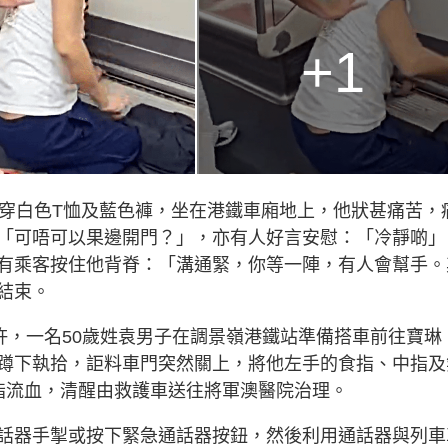
+1
，穿白色T恤及藍色褲，坐在港鐵車廂地上，他狀甚痛苦，
「可唔可以果邊開門？」，亦有人好言安慰：「冷靜啲」
有乘客按住他背脊：「溝通緊，你等一陣，有人會幫手。
結束。
許，一名50歲姓袁男子在調景嶺港鐵站準備搭車前往寶琳
蹲下執拾，詎料車門突然關上，將他左手的食指、中指及
指流血，清醒由救護車送往將軍澳醫院治理。
話器手掣或按下緊急通話器按鈕，然後利用通話器與列車