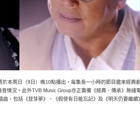
將於本周日（
9
日）晚
10
點播出，每集長一小時的節目邀來經典
錄音情況。此外
TVB Music Group
亦正籌備《經典．傳承》無綫
插曲，包括《荳芽夢》、《假使有日能忘記》及《明天仍要繼續