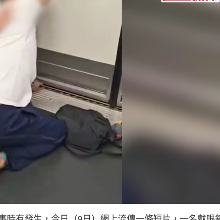
L
o
a
d
事時有發生，今日（9日）網上流傳一條短片，一名戴眼
e