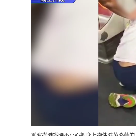
U
n
m
u
乘客搭港鐵時不小心把身上物件跌落路軌的
t