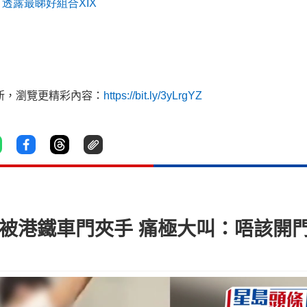
透露最睇好組合
XIX
新，瀏覽更精彩內容：
https://bit.ly/3yLrgYZ
 被港鐵車門夾手 痛極大叫：唔該開