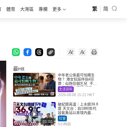
繁
简
育
體育
大灣區
專欄
更多
最Hit
中年老公係最可怕嘅生
物？ 港女狂踩伴侶4宗
罪：似拖住個乞兒 不解
為何經常去廁所 網民一
生活百科
語道破
2026-08-08 15:21 HKT
破紀錄高溫︱上水錄39.8
度 天文台：自1980年代
設氣象站以來境內最高
紀錄
社會
01:02
5小時前