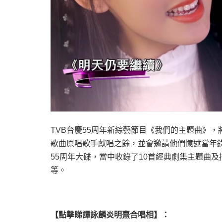
TVB
台慶
55
周年新綜藝節目《我們的主題曲》，
歌曲原唱歌手獻唱之餘，並會邀請他們憶述當年
55
周年大碟，當中收錄了
10
首經典劇集主題曲及
等。
【點擊睇譚詠麟炎明熹合唱相】：