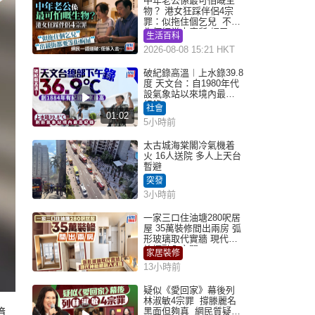
中年老公係最可怕嘅生
物？ 港女狂踩伴侶4宗
罪：似拖住個乞兒 不解
為何經常去廁所 網民一
生活百科
語道破
2026-08-08 15:21 HKT
破紀錄高溫︱上水錄39.8
度 天文台：自1980年代
設氣象站以來境內最高
紀錄
社會
01:02
5小時前
太古城海棠閣冷氣機着
火 16人送院 多人上天台
暫避
突發
3小時前
一家三口住油塘280呎居
屋 35萬裝修間出兩房 弧
形玻璃取代實牆 現代神
枱櫃融入玄關
家居裝修
13小時前
疑似《愛回家》幕後列
林淑敏4宗罪 撐滕麗名
黑面但夠真 網民質疑：
鏡