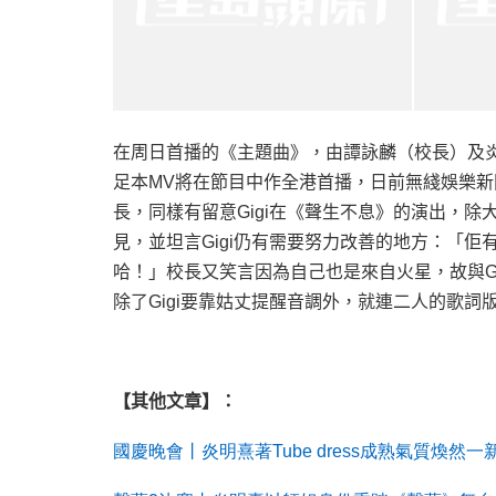
在周日首播的《主題曲》，由譚詠麟（校長）及
足本
MV
將在節目中作全港首播，日前無綫娛樂新
長，同樣有留意
Gigi
在《聲生不息》的演出，除
見，並坦言
Gigi
仍有需要努力改善的地方：「佢
哈！」校長又笑言因為自己也是來自火星，故與
G
除了
Gigi
要靠姑丈提醒音調外，就連二人的歌詞
【其他文章】：
國慶晚會丨炎明熹著
Tube dress
成熟氣質煥然一