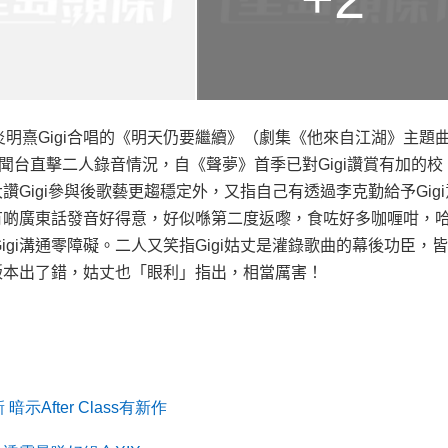
炎明熹
Gigi
合唱的《明天仍要繼續》（劇集《他來自江湖》主題
聞台直擊二人錄音情況，自《聲夢》首季已對
Gigi
讚賞有加的校
大讚
Gigi
參與後歌藝更趨穩定外，又指自己有透過李克勤給予
Gigi
有啲廣東話發音好得意，好似喺第二度返嚟，食咗好多咖喱咁，
igi
溝通零障礙。二人又笑指
Gigi
姑丈是灌錄歌曲的幕後功臣，皆
版本出了錯，姑丈也「眼利」指出，相當厲害！
新
暗示
After Class
有新作