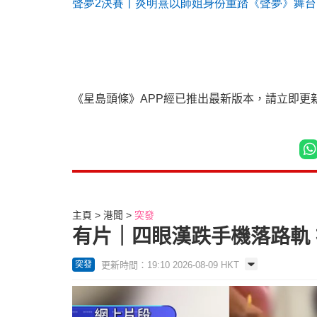
聲夢
2
決賽丨炎明熹以師姐身份重踏《聲夢》舞台
《星島頭條》APP經已推出最新版本，請立即更
主頁
港聞
突發
有片｜四眼漢跌手機落路軌
更新時間：19:10 2026-08-09 HKT
突發