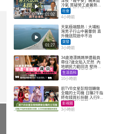
深夜「報平安」稱未開
冷氣 質疑勞工處暑熱警
告「取消也沒分別」
社會
01:02
4小時前
天氣極端酷熱︱大埔船
灣男子行山中暑暈倒 直
升機送院途中不治
突發
01:27
3小時前
34歲港漂媽媽慘遭裁員
帶住7歲女陷入茫然 內
地網民力勸回流 堅持留
港背後有「長遠規
生活百科
劃」？
10小時前
前TVB女星彭翔翎轉做
全職的士司機 日賺2千指
終有錢買衫扮靚 入行9年
被封翻版林夏薇
影視圈
3小時前