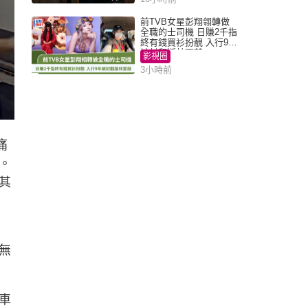
前TVB女星彭翔翎轉做
全職的士司機 日賺2千指
終有錢買衫扮靚 入行9年
被封翻版林夏薇
影視圈
3小時前
痛
。
其
無
車