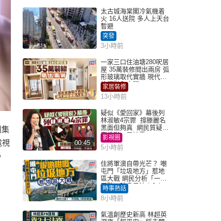
太古城海棠閣冷氣機着
火 16人送院 多人上天台
暫避
突發
3小時前
一家三口住油塘280呎居
屋 35萬裝修間出兩房 弧
形玻璃取代實牆 現代神
枱櫃融入玄關
家居裝修
13小時前
疑似《愛回家》幕後列
林淑敏4宗罪 撐滕麗名
黑面但夠真 網民質疑：
劇集
真係咁一早被雪
影視圈
電視
00:45
5小時前
》
住將軍澳自帶光芒？ 嘲
屯門「垃圾地方」惹地
區大戰 網民分析「一共
同點」秒息風波｜Juicy
時事熱話
叮
8小時前
氣溫創歷史新高 林超英