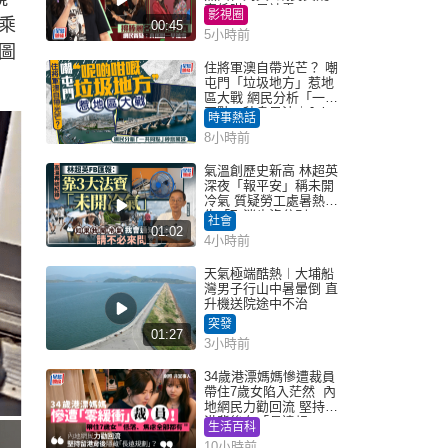
真係咁一早被雪
影視圈
乘
00:45
5小時前
圖
住將軍澳自帶光芒？ 嘲
屯門「垃圾地方」惹地
區大戰 網民分析「一共
同點」秒息風波｜Juicy
時事熱話
叮
8小時前
氣溫創歷史新高 林超英
深夜「報平安」稱未開
冷氣 質疑勞工處暑熱警
告「取消也沒分別」
社會
01:02
4小時前
天氣極端酷熱︱大埔船
灣男子行山中暑暈倒 直
升機送院途中不治
突發
01:27
3小時前
34歲港漂媽媽慘遭裁員
帶住7歲女陷入茫然 內
地網民力勸回流 堅持留
港背後有「長遠規
生活百科
劃」？
10小時前