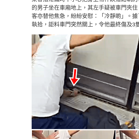
e
的男子坐在車廂地上，其左手疑被車門夾住
客亦替他焦急，紛紛安慰：「冷靜啲」。據
執拾，詎料車門突然關上，令他最終傷及3