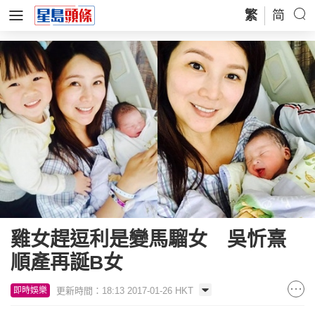
繁
简
雞女趕逗利是變馬騮女 吳忻熹
順產再誕B女
更新時間：18:13 2017-01-26 HKT
即時娛樂