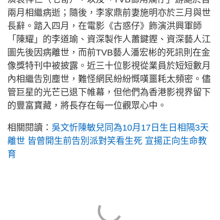
兩月相繼病逝；隨後，李家鼎前妻施明亦於三月與世
長辭。踏入四月，在電影《古惑仔》飾演洪興軍師
「陳耀」的李道瑜、資深製作人蕭鍵鏗、資深藝人江
圖先後因病離世，而前TVB藝人潘宏彬的死訊則在金
像獎特刊中被披露。近三十位影視從業員於短短數月
內相繼告別塵世，難怪網民紛紛慨嘆噩耗太頻密。儘
管巨星的光芒已退下帷幕，但他們為香港影視界留下
的豐富寶藏，將長存在每一位觀眾心中。
相關閱讀：
吳文忻陳敏兒同為10月17日生日相隔3天
離世 皆曾開生前告別派對笑看生死 宣揚正向生命教
育