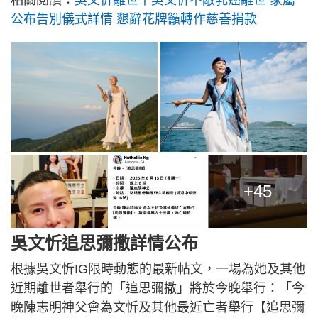
相關閱讀：
吳文忻離世丨吳文忻不敵乳癌離世 家屬
公布告別儀式詳情 懇辭花牌籲轉作慈善捐款
+45
吳文忻追思彌撒詳情公布
根據吳文忻IG限時動態的最新帖文，一場為她及其他
近期離世者舉行的「追思彌撒」將於今晚舉行：「今
晚陳志明神父會為文忻及其他最近亡者舉行【追思彌