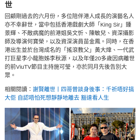
世
回顧剛過去的六月份，多位陪伴港人成長的演藝名人
亦不幸辭世，當中包括香港戲劇大師「King Sir」鍾
景輝、不敵病魔的前港姐吳文忻、陳敏兒、資深攝影
師及導演何寶榮，以及資深演員苗金鳳。同時，在香
港出生並於台灣成名的「搖滾教父」黃大煒、一代武
打巨星李小龍胞姊李秋源，以及年僅20多歲因病離世
的前ViuTV節目主持施可瑩，亦於同月先後告別大
眾。
相關閱讀：
謝賢離世丨四哥曾談身後事：千祈唔好搞
大佢 自認唔怕死想靜靜地離去 豁達看人生