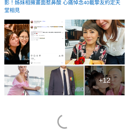
影！姊妹相擁畫面惹鼻酸 心痛悼念40載摯友約定天
堂相見
+12