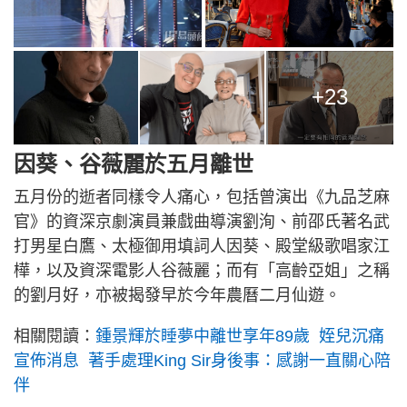
+23
因葵、谷薇麗於五月離世
五月份的逝者同樣令人痛心，包括曾演出《九品芝麻
官》的資深京劇演員兼戲曲導演劉洵、前邵氏著名武
打男星白鷹、太極御用填詞人因葵、殿堂級歌唱家江
樺，以及資深電影人谷薇麗；而有「高齡亞姐」之稱
的劉月好，亦被揭發早於今年農曆二月仙遊。
相關閱讀：
鍾景輝於睡夢中離世享年89歲 姪兒沉痛
宣佈消息 著手處理King Sir身後事：感謝一直關心陪
伴