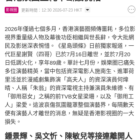
更新時間：12:30 2026-07-23 HKT
影視圈
2026年僅過七個多月，香港演藝圈頻傳噩耗，多位影
視界重量級人物及幕後功臣相繼與世長辭，令大批網
民及影迷深表惋惜。《星島頭條》日前獨家報道，一
代巨星謝賢（四哥）已於7月16日離世，並於7月20
日低調火化，享年89歲。單計七月份，娛樂圈已痛失
多位演藝精英，當中包括資深電影人施南生、進軍荷
里活並於漫威劇集飾演「高夫人」的資深演員何煒
晴、人稱「朱翁」的資深電視主持兼演員朱維德、有
「御用惡女」之稱的前TVB女星梁珊，以及「御用工
人」梁愛。這波哀傷氛圍籠罩整個演藝界，每隔數天
便有演藝人才離世的消息，無疑是香港影視圈的一大
損失。
鍾景輝、吳文忻、陳敏兒等接連離開人