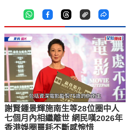
Loaded
:
Unmute
42.50%
謝賢鍾景輝施南生等28位圈中人
七個月內相繼離世 網民嘆2026年
香港娛圈噩耗不斷感惋惜