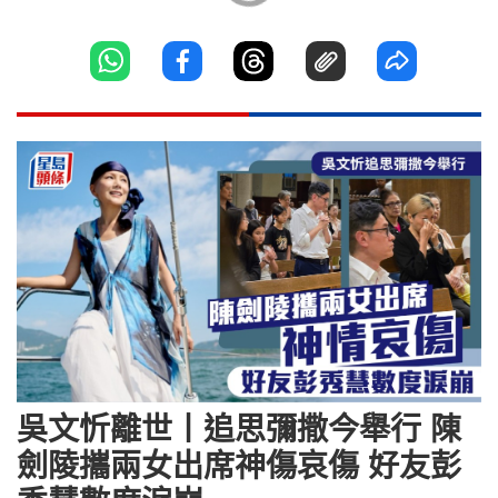
吳文忻離世丨追思彌撒今舉行 陳
劍陵攜兩女出席神傷哀傷 好友彭