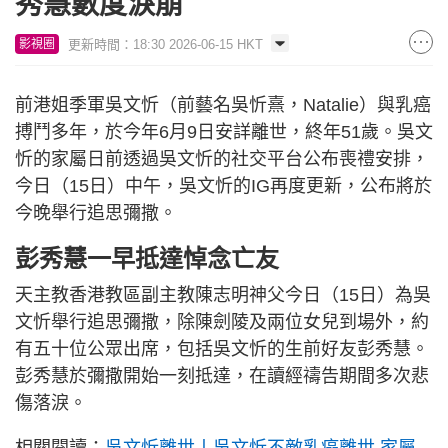
秀慧數度淚崩
更新時間：18:30 2026-06-15 HKT
影視圈
前港姐季軍吳文忻（前藝名吳忻熹，Natalie）與乳癌
搏鬥多年，於今年6月9日安詳離世，終年51歲。吳文
忻的家屬日前透過吳文忻的社交平台公布喪禮安排，
今日（15日）中午，吳文忻的IG再度更新，公布將於
今晚舉行追思彌撒。
彭秀慧一早抵達悼念亡友
天主教香港教區副主教陳志明神父今日（15日）為吳
文忻舉行追思彌撒，除陳劍陵及兩位女兒到場外，約
有五十位公眾出席，包括吳文忻的生前好友彭秀慧。
彭秀慧於彌撒開始一刻抵達，在讀經禱告期間多次悲
傷落淚。