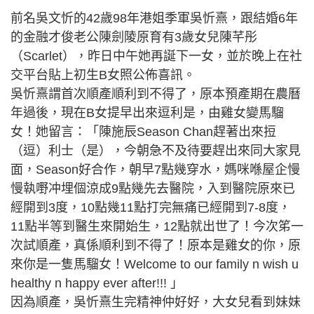
前名吳文忻的42歲98年港姐季軍吳忻熹，跟結婚6年
的金融才俊老公陳劍陵原育有3歲女兒陳芊彤
（Scarlet），昨日中午她再誕下一女，並於晚上在社
交平台貼上初生B女照公佈喜訊。
吳忻熹謂首次順產順利到不得了，原本預產期在農曆
年過後，現在B女提早出來逗利是，由雞女變馬騮
女！她留言：「陳施辰Season Chan趕著出來𢭃
（逗）利士（是），今朝急不及待要趕出來同大家見
面，Season好合作，朝早7點幾穿水，媽咪喺屋企慢
慢執嘢冲埋個涼成9點幾先去醫院，入到醫院原來已
經開到3度，10點幾11點打完無痛已經開到7-8度，
11點半等到醫生來開始生，12點就出世了！今次笫一
次試順產，真係順利到不得了！原本是雞女的你，原
來你是一隻馬騮女！Welcome to our family n wish u
healthy n happy ever after!!! 」
因為順產，吳忻熹生完精神仲好好，大女兒看到妹妹