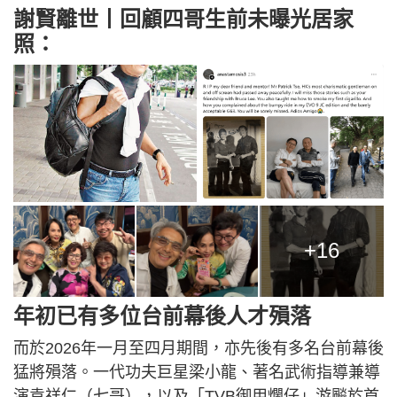
謝賢離世丨回顧四哥生前未曝光居家
照：
+16
年初已有多位台前幕後人才殞落
而於2026年一月至四月期間，亦先後有多名台前幕後
猛將殞落。一代功夫巨星梁小龍、著名武術指導兼導
演袁祥仁（七哥），以及「TVB御用爛仔」游飈於首