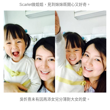
Scarlet做姐姐，見到妹妹既開心又好奇。
吳忻熹未有因再添女兒分簿對大女的愛。