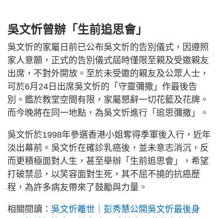
吳文忻曾辦「生前追思會」
吳文忻的家屬日前已公布吳文忻的告別儀式，因遵照
家人意願，正式的告別儀式屆時僅限至親及受邀親友
出席，不對外開放。至於未受邀的親友及公眾人士，
可於6月24日出席吳文忻的「守靈彌撒」作最後告
別。鑑於教堂空間有限，家屬懇辭一切花籃及花牌。
而今晚將在同一地點，為吳文忻進行「追思彌撒」。
吳文忻於1998年參選香港小姐奪得季軍後入行，近年
淡出幕前。吳文忻在確診乳癌後，並未意志消沉，反
而更積極面對人生，甚至舉辦「生前追思會」，希望
打破禁忌，以笑容面對生死，其不屈不撓的抗癌歷
程，為許多病友帶來了鼓勵與力量。
相關閱讀：
吳文忻離世｜彭秀慧公開吳文忻最後身