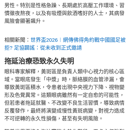
男性。特別是性格急躁、長期處於高壓工作環境、習
慣徹夜熬夜，以及有吸煙與飲酒嗜好的人士，其病發
風險會顯著飆升。
相關新聞：
世界盃2026︱網傳佛得角約戰中國國足被
拒? 足協闢謠：從未收到正式邀請
拖延治療恐致永久失明
眼科專家解釋，黃斑區是負責人類中心視力的核心區
域。當眼底發生「中漿」時，脈絡膜的血管滲漏，會
導致黃斑區積水，令患者出現中央視力下降、視物變
形及色覺異常。這類眼病雖然有一定自愈的可能性，
但若患者拖延就醫、不改變不良生活習慣，導致病情
反覆發作，最終將演變成慢性黃斑病變，對視力造成
不可逆轉的永久性損傷，甚至有失明風險。