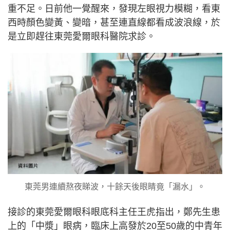
重不足。日前他一覺醒來，發現左眼視力模糊，看東
西時顏色變黃、變暗，甚至連直線都看成波浪線，於
是立即趕往東莞愛爾眼科醫院求診。
東莞男連續熬夜睇波，十餘天後眼睛竟「漏水」。
接診的東莞愛爾眼科眼底科主任王虎指出，鄭先生患
上的「中漿」眼病，臨床上高發於20至50歲的中青年