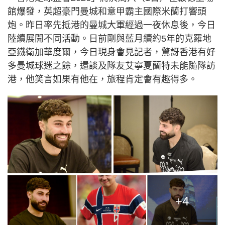
館爆發，英超豪門曼城和意甲霸主國際米蘭打響頭
炮。昨日率先抵港的曼城大軍經過一夜休息後，今日
陸續展開不同活動。日前剛與藍月續約5年的克羅地
亞鐵衛加華度爾，今日現身會見記者，驚訝香港有好
多曼城球迷之餘，還談及隊友艾寧夏蘭特未能隨隊訪
港，他笑言如果有他在，旅程肯定會有趣得多。
+4