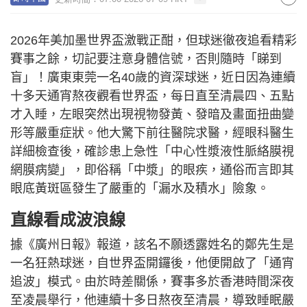
2026年美加墨世界盃激戰正酣，但球迷徹夜追看精彩
賽事之餘，切記要注意身體信號，否則隨時「睇到
盲」！廣東東莞一名40歲的資深球迷，近日因為連續
十多天通宵熬夜觀看世界盃，每日直至清晨四、五點
才入睡，左眼突然出現視物發黃、發暗及畫面扭曲變
形等嚴重症狀。他大驚下前往醫院求醫，經眼科醫生
詳細檢查後，確診患上急性「中心性漿液性脈絡膜視
網膜病變」，即俗稱「中漿」的眼疾，通俗而言即其
眼底黃斑區發生了嚴重的「漏水及積水」險象。
直線看成波浪線
據《廣州日報》報道，該名不願透露姓名的鄭先生是
一名狂熱球迷，自世界盃開鑼後，他便開啟了「通宵
追波」模式。由於時差關係，賽事多於香港時間深夜
至凌晨舉行，他連續十多日熬夜至清晨，導致睡眠嚴