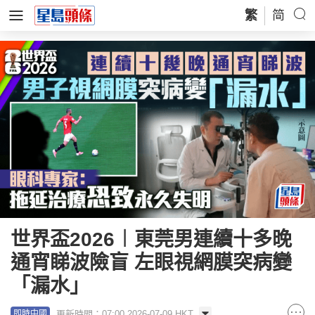
繁
简
世界盃2026︱東莞男連續十多晚
通宵睇波險盲 左眼視網膜突病變
「漏水」
更新時間：07:00 2026-07-09 HKT
即時中國