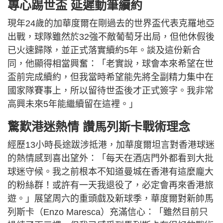
專心踢世盃 延遲動筆續約
現年24歲的加華度爾在剛過去的世界盃代表克羅地亞
出戰，球隊雖然於32強不敵葡萄牙出局，但他休假後
已火速歸隊，並正式落實續約5年。談及這份新合
同，他顯得相當興奮：「老實說，球會本來希望在世
盃前完成續約，但我當時希望能先將全副精力集中在
國家隊賽事上，所以留待世盃後才正式簽字。我非常
高興未來5年能繼續留在這裡。」
驚歎港迷熱情 讚馬列斯卡戰術理念
經歷13小時長途跋涉抵港，加華度爾坦言對香港球迷
的熱情感到喜出望外：「每天在酒店門外都看到大批
球迷守候。我之前根本不知道曼城在香港有這麼龐大
的粉絲群！或許有一天我退役了，必定會再來香港旅
遊。」展望周六的重頭戲及新球季，華度爾對新帥馬
列斯卡（Enzo Maresca）充滿信心：「雖然目前只