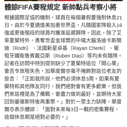
體諒FIFA賽程規定 新帥點兵考察小將
根據國際足協的機制，球員在每個暑假要強制休息21
日。由於今夏適逢美加墨世界盃，凡隨國家隊殺入16
強或更後階段的球員均獲准延遲歸隊。因此，除了艾
寧夏蘭特外，勇奪世盃金球獎的中場大腦洛迪卡斯簡
迪（Rodri）、法國新星卓基（Rayan Cherki）、葡
萄牙鐵衛魯賓戴亞斯（Ruben Dias）等均未有隨隊。
記者在訪問中特別提到缺少了夏蘭特這位「開心果」
會否令旅程失色，加華度爾亦毫不掩飾對這位老友的
掛念：「正如我所說，他們必須休息3周。如果有夏
蘭特和其他隊友同行，我們絕對會有更多歡樂。但我
們來這裡是為了備戰，會盡力做到最好，並期待大家
回到曼徹斯特後再重聚。」對於一眾主力缺陣，華度
爾亦表示體諒：「面對未來每3日一戰的密集賽程，
這個休息期是絕對必要的。」