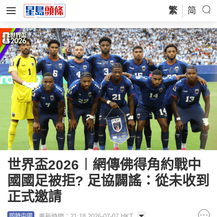
繁
简
世界盃2026︱網傳佛得角約戰中
國國足被拒? 足協闢謠：從未收到
正式邀請
更新時間：21:18 2026-07-07 HKT
即時中國