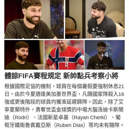
+4
體諒FIFA賽程規定 新帥點兵考察小將
根據國際足協的機制，球員在每個暑假要強制休息21
日。由於今夏適逢美加墨世界盃，凡隨國家隊殺入16
強或更後階段的球員均獲准延遲歸隊。因此，除了艾
寧夏蘭特外，勇奪世盃金球獎的中場大腦洛迪卡斯簡
迪（Rodri）、法國新星卓基（Rayan Cherki）、葡
萄牙鐵衛魯賓戴亞斯（Ruben Dias）等均未有隨隊。