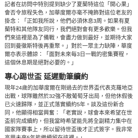
記者在訪問中特別提到缺少了夏蘭特這位「開心果」
會否令旅程失色，加華度爾亦毫不掩飾對這位老友的
掛念：「正如我所說，他們必須休息3周。如果有夏
蘭特和其他隊友同行，我們絕對會有更多歡樂。但我
們來這裡是為了備戰，會盡力做到最好，並期待大家
回到曼徹斯特後再重聚。」對於一眾主力缺陣，華度
爾亦表示體諒：「面對未來每3日一戰的密集賽程，
這個休息期是絕對必要的。」
專心踢世盃 延遲動筆續約
現年24歲的加華度爾在剛過去的世界盃代表克羅地亞
出戰，球隊雖然於32強不敵葡萄牙出局，但他休假後
已火速歸隊，並正式落實續約5年。談及這份新合
同，他顯得相當興奮：「老實說，球會本來希望在世
盃前完成續約，但我當時希望能先將全副精力集中在
國家隊賽事上，所以留待世盃後才正式簽字。我非常
高興未來5年能繼續留在這裡。」