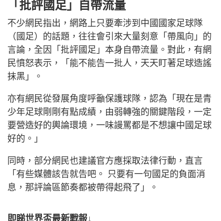
「批評國足」自帶流量
不少網民指出，網路上只要牽涉到中國國家足球隊
（國足）的話題，往往會引來大量刻意「帶風向」的
言論，全因「批評國足」本身自帶流量。對此，有網
民憤怒表示，「能不能告一批人，天天盯著足球造謠
抹黑」。
亦有網民從發展角度呼籲保護球隊，認為「現在是青
少年足球剛剛有點成績，由弱轉強的關鍵階段，一定
要營造好的輿論環境，一味謾罵都是不想讓中國足球
好的。」
同時，部分網民也建議官方應採取法律行動，直言
「有些媒體該告就告吧。 只要有一句國足的負面消
息，那評論區節奏都被帶得起飛了」。
即睇世界盃最新戰報↓