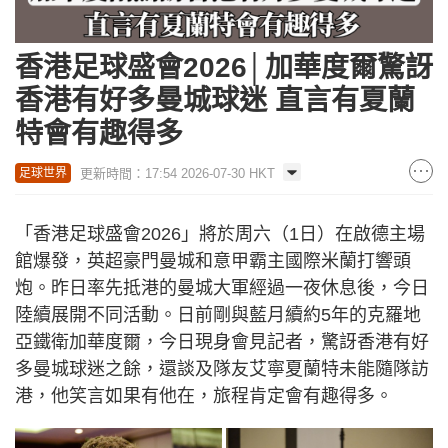
香港足球盛會2026│加華度爾驚訝
香港有好多曼城球迷 直言有夏蘭
特會有趣得多
更新時間：17:54 2026-07-30 HKT
足球世界
「香港足球盛會2026」將於周六（1日）在啟德主場
館爆發，英超豪門曼城和意甲霸主國際米蘭打響頭
炮。昨日率先抵港的曼城大軍經過一夜休息後，今日
陸續展開不同活動。日前剛與藍月續約5年的克羅地
亞鐵衛加華度爾，今日現身會見記者，驚訝香港有好
多曼城球迷之餘，還談及隊友艾寧夏蘭特未能隨隊訪
港，他笑言如果有他在，旅程肯定會有趣得多。