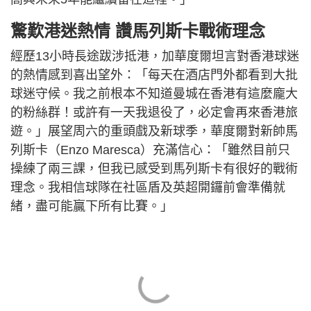
驚歎港迷熱情 讚馬列斯卡戰術理念
經歷13小時長途跋涉抵港，加華度爾坦言對香港球迷
的熱情感到喜出望外：「每天在酒店門外都看到大批
球迷守候。我之前根本不知道曼城在香港有這麼龐大
的粉絲群！或許有一天我退役了，必定會再來香港旅
遊。」展望周六的重頭戲及新球季，華度爾對新帥馬
列斯卡（Enzo Maresca）充滿信心：「雖然目前只
操練了兩三課，但我已感受到馬列斯卡有很好的戰術
理念。我相信球隊在社區盾及英超開鑼前會準備就
緒，盡可能贏下所有比賽。」