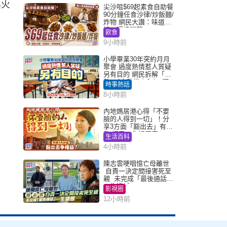
與火
尖沙咀$69起素食自助餐
90分鐘任食沙律/炒飯麵/
炸物 網民大讚：味道
好，環境闊落
飲食
9小時前
小學畢業30年突約月月
聚會 過度熱情惹人質疑
另有目的 網民拆解「扮
熟」4大動機｜Juicy叮
時事熱話
8小時前
內地媽居港心得「不要
臉的人得到一切」！分
享3方面「豁出去」有著
數 網民：你好厲害
生活百科
4小時前
陳志雲哽咽憶亡母離世
自責一決定間接害死至
親 未完成「最後通話」
一生遺憾
影視圈
12小時前