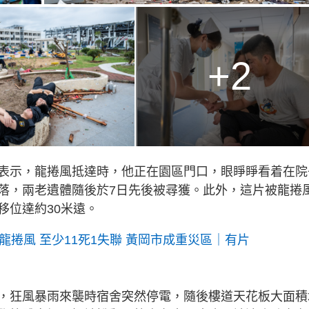
+2
表示，龍捲風抵達時，他正在園區門口，眼睜睜看着在院
落，兩老遺體隨後於7日先後被尋獲。此外，這片被龍捲
移位達約30米遠。
龍捲風 至少11死1失聯 黃岡市成重災區｜有片
，狂風暴雨來襲時宿舍突然停電，隨後樓道天花板大面積