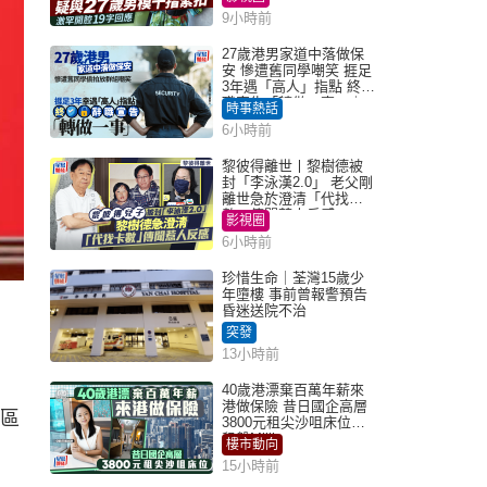
9小時前
27歲港男家道中落做保
安 慘遭舊同學嘲笑 捱足
3年遇「高人」指點 終辭
職宣告「轉做一事」｜
時事熱話
Juicy叮
6小時前
黎彼得離世丨黎樹德被
封「李泳漢2.0」 老父剛
離世急於澄清「代找卡
數」傳聞惹人反感
影視圈
6小時前
珍惜生命｜荃灣15歲少
年墮樓 事前曾報警預告
昏迷送院不治
突發
13小時前
40歲港漂棄百萬年薪來
港做保險 昔日國企高層
安區
3800元租尖沙咀床位｜
租盤Million
樓市動向
15小時前