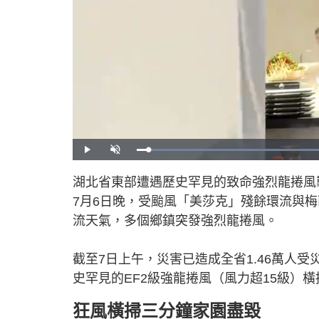
P
U
l
n
a
m
y
u
湖北省東部遭遇歷史罕見的致命強烈龍捲風
t
e
7月6日晚，受颱風「美莎克」殘餘環流與
流天氣，多個鄉鎮突發強烈龍捲風。
截至7日上午，災害已造成全省1.46萬人
史罕見的EF2級強龍捲風（風力超15級）橫
狂風橫掃三分鐘家園盡毀