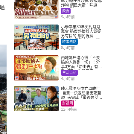
90分鐘任食沙律/炒飯麵/
炸物 網民大讚：味道
過
好，環境闊落
飲食
9小時前
小學畢業30年突約月月
聚會 過度熱情惹人質疑
另有目的 網民拆解「扮
熟」4大動機｜Juicy叮
時事熱話
8小時前
內地媽居港心得「不要
臉的人得到一切」！分
享3方面「豁出去」有著
數 網民：你好厲害
生活百科
4小時前
陳志雲哽咽憶亡母離世
自責一決定間接害死至
親 未完成「最後通話」
一生遺憾
影視圈
12小時前