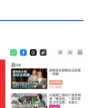
最Hit
謝偉俊夫婦擬效法蔡瀾
｜周顯
投資理財
15小時前
63歲關之琳與27歲男模
爆「嫲孫戀」？激罕開
腔19字回應：多謝大家
掛念近況
影視圈