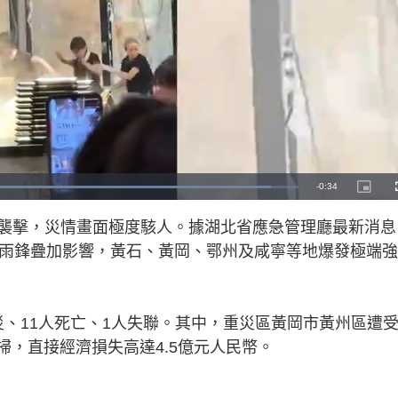
R
-
0:34
L
P
o
i
a
c
e
d
t
襲擊，災情畫面極度駭人。據湖北省應急管理廳最新消息
e
u
d
r
m
:
e
梅雨鋒疊加影響，黃石、黃岡、鄂州及咸寧等地爆發極端
9
-
4
i
a
.
n
7
-
5
P
i
%
i
c
t
受災、11人死亡、1人失聯。其中，重災區黃岡市黃州區遭
n
u
r
e
掃，直接經濟損失高達4.5億元人民幣。
i
n