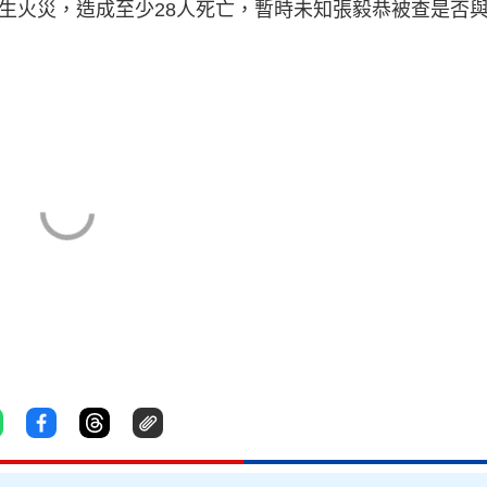
發生火災，造成至少28人死亡，暫時未知張毅恭被查是否