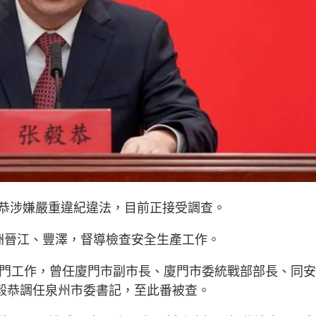
恭涉嫌嚴重違紀違法，目前正接受調查。
洲晉江、豐澤，督導檢查安全生產工作。
廈門工作，曾任廈門市副市長、廈門市委統戰部部長、同
張毅恭調任泉州市委書記，至此番被查。