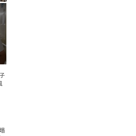
子
風
塌