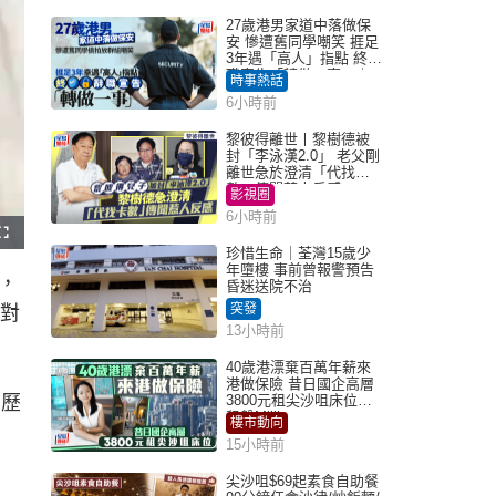
27歲港男家道中落做保
安 慘遭舊同學嘲笑 捱足
3年遇「高人」指點 終辭
職宣告「轉做一事」｜
時事熱話
Juicy叮
6小時前
黎彼得離世丨黎樹德被
封「李泳漢2.0」 老父剛
離世急於澄清「代找卡
數」傳聞惹人反感
影視圈
6小時前
F
u
珍惜生命｜荃灣15歲少
l
年墮樓 事前曾報警預告
l
，
s
昏迷送院不治
c
r
突發
強對
e
e
13小時前
n
40歲港漂棄百萬年薪來
港做保險 昔日國企高層
受歷
3800元租尖沙咀床位｜
租盤Million
樓市動向
15小時前
尖沙咀$69起素食自助餐