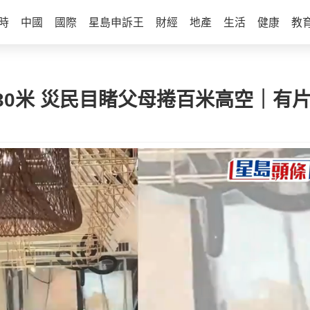
時
中國
國際
星島申訴王
財經
地產
生活
健康
教
0米 災民目睹父母捲百米高空｜有