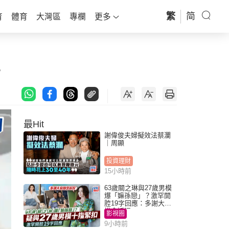
繁
简
育
體育
大灣區
專欄
更多
片
最Hit
謝偉俊夫婦擬效法蔡瀾
｜周顯
投資理財
15小時前
63歲關之琳與27歲男模
爆「嫲孫戀」？激罕開
腔19字回應：多謝大家
掛念近況
影視圈
9小時前