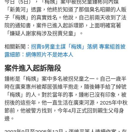
今日（5日），「梅姨」案中被拐兒童鍾彬向內媒
「新黃河」透露，他終於知道了那個臭名昭顯的人販
子「梅姨」的真實姓名。他說，自己前兩天收到了法
院的通知書，案件已進入起訴環節，上面明確寫著
「嫌疑人謝家梅涉及拐賣兒童」。
相關新聞：
拐賣9男童主謀「梅姨」落網 專案組首披
露細節：網傳照片不是她本人
案件進入起訴階段
鍾彬是「梅姨」案中多名被拐兒童之一。自己一歲半
時在廣東惠州被鄰居張維平抱走，隨後轉手給了綽號
「梅姨」的人。對於當年的事，鍾彬已沒有印象，被
拐後的這些年，他一直生活在廣東河源，2025年中秋
節前，他被警方找到，今年4月正式回到親生父母身
邊。