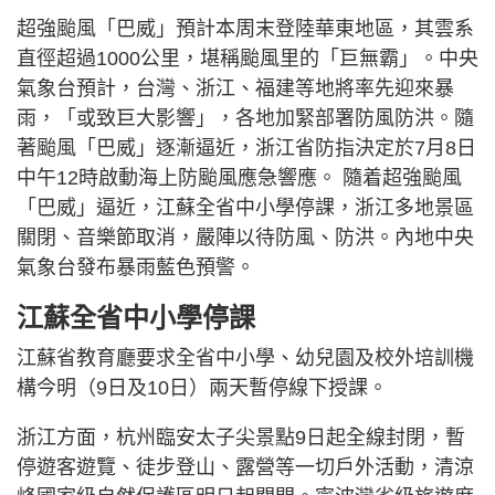
超強颱風「巴威」預計本周末登陸華東地區，其雲系
直徑超過1000公里，堪稱颱風里的「巨無霸」。中央
氣象台預計，台灣、浙江、福建等地將率先迎來暴
雨，「或致巨大影響」，各地加緊部署防風防洪。​​​​隨
著颱風「巴威」逐漸逼近，浙江省防指決定於7月8日
中午12時啟動海上防颱風應急響應。 ​隨着超強颱風
「巴威」逼近，江蘇全省中小學停課，浙江多地景區
關閉、音樂節取消，嚴陣以待防風、防洪。內地中央
氣象台發布暴雨藍色預警。
江蘇全省中小學停課
江蘇省教育廳要求全省中小學、幼兒園及校外培訓機
構今明（9日及10日）兩天暫停線下授課。
浙江方面，杭州臨安太子尖景點9日起全線封閉，暫
停遊客遊覽、徒步登山、露營等一切戶外活動，清涼