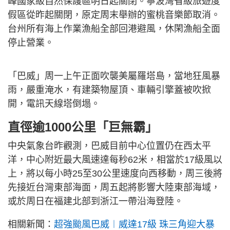
峰國家級自然保護區明日起關閉。寧波灣省級旅遊度
假區從昨起關閉，原定周末舉辦的蜜桃音樂節取消。
台州所有海上作業漁船全部回港避風，休閑漁船全面
停止營業。
「巴威」周一上午正面吹襲美屬羅塔島，當地狂風暴
雨，嚴重淹水，有建築物屋頂、車輛引擎蓋被吹掀
開，電訊天線塔倒塌。
直徑逾1000公里「巨無霸」
中央氣象台昨觀測，巴威目前中心位置仍在西太平
洋，中心附近最大風速達每秒62米，相當於17級風以
上，將以每小時25至30公里速度向西移動，周三後將
先接近台灣東部海面，周五起將影響大陸東部海域，
或於周日在福建北部到浙江一帶沿海登陸。
相關新聞：
超強颱風巴威︱威達17級 珠三角迎大暴