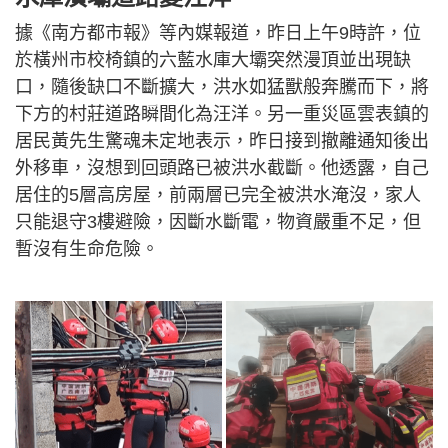
據《南方都市報》等內媒報道，昨日上午9時許，位
於橫州市校椅鎮的六藍水庫大壩突然漫頂並出現缺
口，隨後缺口不斷擴大，洪水如猛獸般奔騰而下，將
下方的村莊道路瞬間化為汪洋。另一重災區雲表鎮的
居民黃先生驚魂未定地表示，昨日接到撤離通知後出
外移車，沒想到回頭路已被洪水截斷。他透露，自己
居住的5層高房屋，前兩層已完全被洪水淹沒，家人
只能退守3樓避險，因斷水斷電，物資嚴重不足，但
暫沒有生命危險。