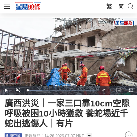
繁
简
Remaining
-
2:33
Loaded
:
Play
Unmute
Picture-
Full
20.66%
in-
Picture
Time
廣西洪災｜一家三口靠10cm空隙
呼吸被困10小時獲救 養蛇場近千
蛇出逃傷人｜有片
更新時間：14:26 2026-07-07 HKT
即時中國