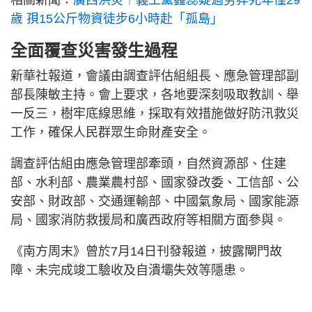
歲 孭15公斤物資徒步6小時赴「孤島」
全面覆查災害發生過程
新華社報道，會議由調查評估組組長、應急管理部副
部長陳敏主持。會上要求，各地要深刻吸取教訓、舉
一反三，樹牢底線思維，採取有效措施做好防汛救災
工作，確保人民群眾生命財產安全。
調查評估組由應急管理部牽頭，自然資源部、住建
部、水利部、農業農村部、國家發改委、工信部、公
安部、財政部、交通運輸部、中國氣象局、國家能源
局、國家消防救援局和廣西政府等相關方面參與。
《南方周末》曾於7月14日刊發報道，披露閘門故
障、未完成竣工驗收及自潰壩失效等隱患。