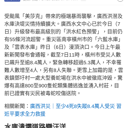
受颱風「美莎克」帶來的極端暴雨襲擊，廣西洪澇及
水庫決堤災情持續擴大。廣西水文中心已於今日（7
日）升級發布最高級別的「洪水紅色預警」，目前仍
有55條河流超警。重災區南寧橫州市的「六藍水庫」
及「雲表水庫」昨日（6日）漫頂決口。今日上午最
新新聞發布會通報，截至7日11時，橫州市受災人數
已飆升至逾8.4萬人，緊急轉移超過5.3萬人，不幸罹
難人數增至4人，另有8人失聯。更雪上加霜的是，雲
表鎮鄧圩村一處大型養蛇場在洪水中被徹底沖毀，驚
爆有高達800至900隻蛇類集體逃逸並湧入村莊，目
前已證實有災民被毒蛇咬傷送院。
相關新聞：
廣西洪災｜至少4死8失蹤8.4萬人受災 習
近平要求全力救援
水庫潰壩道路變汪洋