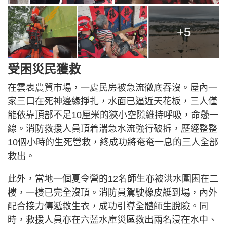
+5
受困災民獲救
在雲表農貿市場，一處民房被急流徹底吞沒。屋內一
家三口在死神邊緣掙扎，水面已逼近天花板，三人僅
能依靠頂部不足10厘米的狹小空隙維持呼吸，命懸一
線。消防救援人員頂着湍急水流強行破拆，歷經整整
10個小時的生死營救，終成功將奄奄一息的三人全部
救出。
此外，當地一個夏令營的12名師生亦被洪水圍困在二
樓，一樓已完全沒頂。消防員駕駛橡皮艇到場，內外
配合接力傳遞救生衣，成功引導全體師生脫險。同
時，救援人員亦在六藍水庫災區救出兩名浸在水中、