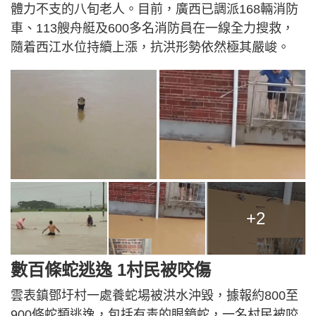
體力不支的八旬老人。目前，廣西已調派168輛消防
車、113艘舟艇及600多名消防員在一線全力搜救，
隨着西江水位持續上漲，抗洪形勢依然極其嚴峻。
+2
數百條蛇逃逸 1村民被咬傷
雲表鎮鄧圩村一處養蛇場被洪水沖毀，據報約800至
900條蛇類逃逸，包括有毒的眼鏡蛇，一名村民被咬