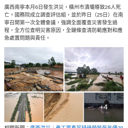
廣西南寧本月6日發生洪災，橫州市潰壩導致26人死
亡。國務院成立調查評估組，並於昨日（25日）在南
寧召開第一次全體會議，強調全面覆查災害發生過
程，全方位查明災害原因，全鏈條查清防範應對和應
急處置問題與責任。
+4
相關新聞：
廣西洪災︱義工黨鑫蕊疑過勞猝死年僅29