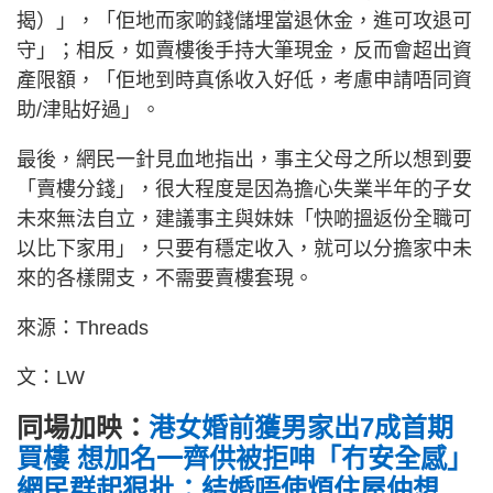
揭）」，「佢地而家啲錢儲埋當退休金，進可攻退可
守」；相反，如賣樓後手持大筆現金，反而會超出資
產限額，「佢地到時真係收入好低，考慮申請唔同資
助/津貼好過」。
最後，網民一針見血地指出，事主父母之所以想到要
「賣樓分錢」，很大程度是因為擔心失業半年的子女
未來無法自立，建議事主與妹妹「快啲搵返份全職可
以比下家用」，只要有穩定收入，就可以分擔家中未
來的各樣開支，不需要賣樓套現。
來源：Threads
文：LW
同場加映：
港女婚前獲男家出7成首期
買樓 想加名一齊供被拒呻「冇安全感」
網民群起狠批：結婚唔使煩住屋仲想