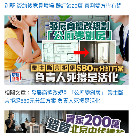
別墅 簽約後竟見墳場 撻訂蝕20萬 官判雙方皆有錯
相關文章：
發展商擅改規劃「公廁變劏房」 業主斷
言拒絕580元分紅方案 負責人死撐是活化