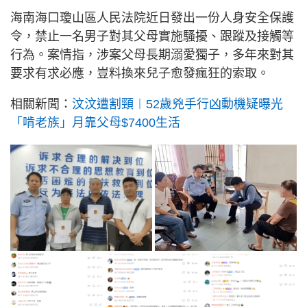
海南海口瓊山區人民法院近日發出一份人身安全保護
令，禁止一名男子對其父母實施騷擾、跟蹤及接觸等
行為。案情指，涉案父母長期溺愛獨子，多年來對其
要求有求必應，豈料換來兒子愈發瘋狂的索取。
相關新聞：
汶汶遭割頸︱52歲兇手行凶動機疑曝光
「啃老族」月靠父母$7400生活