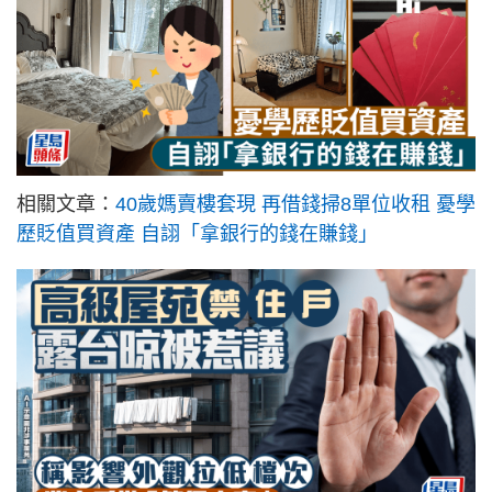
相關文章：
40歲媽賣樓套現 再借錢掃8單位收租 憂學
歷貶值買資產 自詡「拿銀行的錢在賺錢」