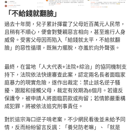
「不給錢就翻臉」
過去十年間，兒子累計揮霍了父母近百萬元人民幣，
且稍有不順心，便會對雙親惡言相向，甚至進行人身
威脅。受害父母因而陷入「給錢就太平，不給就翻
臉」的惡性循環，既無力擺脫，亦羞於向外聲張。
最終，在當地「人大代表+法院+綜治」的協同機制支
持下，法院依法快速審查此案，認定兩名長者面臨家
庭暴力的現實危險，遂作出裁定：禁止該名逆子騷
擾、跟蹤和接觸父母，裁定有效期為6個月。若違反
保護令，被申請人將面臨罰款或拘留；若情節嚴重構
成犯罪，將被依法追究刑事責任。
對於這宗海口逆子啃老案，不少網民看後並未給予同
情，反而紛紛留言反諷：「養兒防老嘛」、「就是