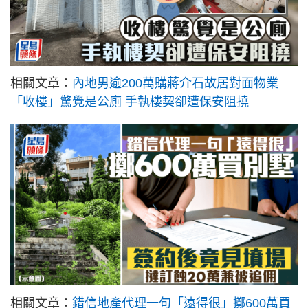
相關文章：
內地男逾200萬購蔣介石故居對面物業
「收樓」驚覺是公廁 手執樓契卻遭保安阻撓
相關文章：
錯信地產代理一句「遠得很」擲600萬買