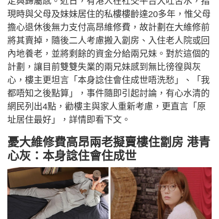
定與歸屬感。近日，有港人在社交平台大吐苦水，指
現時與父母及妹妹居住的私樓樓齡達20多年，惟父母
擔心退休後無力支付高昂維修費，故計劃在大維修前
將其賣掉，隨後二人考慮搬入劏房、入住老人院或回
內地養老，並將剩餘的資金分給兩兄妹。對於這個的
計劃，讓目前雙雙失業的兩兄妹感到無比徬徨與灰
心，樓主更坦言「本身諗住會住成世唔洗愁」、「我
都唔知之後點算」，事件隨即引起討論，有心水清的
網民列出4點，勸樓主與家人重新考慮，更直言「原
址居住最好」，詳情即看下文。
憂大維修費高昂兩老擬賣樓住劏房 港青
心灰：本身諗住會住成世