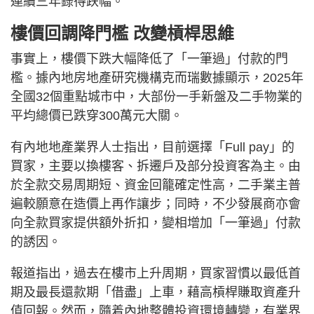
連續三年錄得跌幅。
樓價回調降門檻 改變槓桿思維
事實上，樓價下跌大幅降低了「一筆過」付款的門
檻。據內地房地產研究機構克而瑞數據顯示，2025年
全國32個重點城市中，大部份一手新盤及二手物業的
平均總價已跌穿300萬元大關。
有內地地產業界人士指出，目前選擇「Full pay」的
買家，主要以換樓客、拆遷戶及部分投資客為主。由
於全款交易周期短、資金回籠確定性高，二手業主普
遍較願意在造價上再作讓步；同時，不少發展商亦會
向全款買家提供額外折扣，變相增加「一筆過」付款
的誘因。
報道指出，過去在樓市上升周期，買家習慣以最低首
期及最長還款期「借盡」上車，藉高槓桿賺取資產升
值回報。然而，隨着內地整體投資環境轉變，有業界