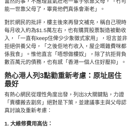
當然的事，不應理直氣壯地一輩子依靠父母，「冇可
能一世靠父母了，畢竟他們真係會漸老」。
對於網民的批評，樓主後來再發文補充，稱自己現時
每月收入約為$1.5萬左右，也有購買股票製造被動收
入，「一直有keep住俾少少象徵式家用」，坦言並非
拒絕供養父母，「之後佢地冇收入，屋企嘅雜費咪都
係我食」。惟他直言「唔想做樓奴」，除了抗拒背負
數百萬元的債務，也有感「香港一個人住好壓抑」。
熱心港人列3點勸重新考慮：原址居住
最好
有熱心網民從理性角度出發，列出3大關鍵點，力證
「賣樓搬去劏房」絕對是下策，並建議事主與父母認
真討論及重新考慮：
1. 大維修費用高估：