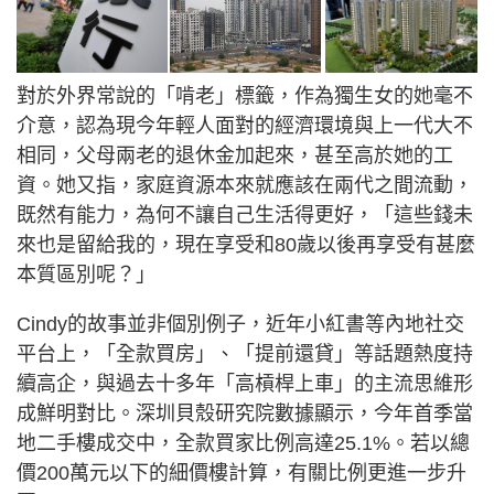
對於外界常說的「啃老」標籤，作為獨生女的她毫不
介意，認為現今年輕人面對的經濟環境與上一代大不
相同，父母兩老的退休金加起來，甚至高於她的工
資。她又指，家庭資源本來就應該在兩代之間流動，
既然有能力，為何不讓自己生活得更好，「這些錢未
來也是留給我的，現在享受和80歲以後再享受有甚麼
本質區別呢？」
Cindy的故事並非個別例子，近年小紅書等內地社交
平台上，「全款買房」、「提前還貸」等話題熱度持
續高企，與過去十多年「高槓桿上車」的主流思維形
成鮮明對比。深圳貝殼研究院數據顯示，今年首季當
地二手樓成交中，全款買家比例高達25.1%。若以總
價200萬元以下的細價樓計算，有關比例更進一步升