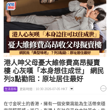
港人呻父母憂大維修費高昂擬賣
樓 心灰嘆「本身想住成世」 網民
列3點勸阻：原址居住最好
更新時間：10:30 2026-07-05 HKT
生活百科
在寸金呎土的香港，擁有一個安樂窩能為生活帶來穩