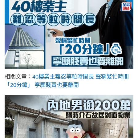
相關文章：
40樓業主難忍等𨋢時間長 聲稱繁忙時間
「20分鐘」 寧願賤賣也要離開