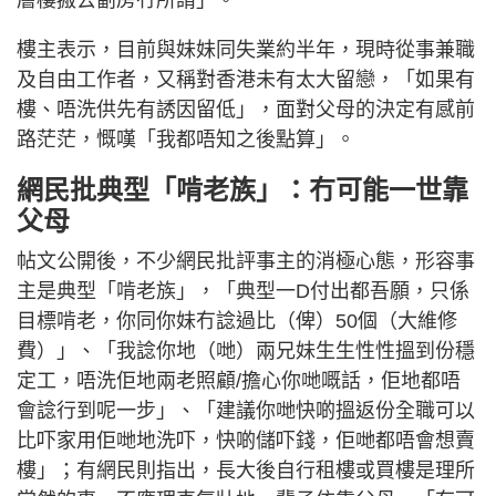
樓主表示，目前與妹妹同失業約半年，現時從事兼職
及自由工作者，又稱對香港未有太大留戀，「如果有
樓、唔洗供先有誘因留低」，面對父母的決定有感前
路茫茫，慨嘆「我都唔知之後點算」。
網民批典型「啃老族」：冇可能一世靠
父母
帖文公開後，不少網民批評事主的消極心態，形容事
主是典型「啃老族」，「典型一D付出都吾願，只係
目標啃老，你同你妹冇諗過比（俾）50個（大維修
費）」、「我諗你地（哋）兩兄妹生生性性搵到份穩
定工，唔洗佢地兩老照顧/擔心你哋嘅話，佢地都唔
會諗行到呢一步」、「建議你哋快啲搵返份全職可以
比吓家用佢哋地洗吓，快啲儲吓錢，佢哋都唔會想賣
樓」；有網民則指出，長大後自行租樓或買樓是理所