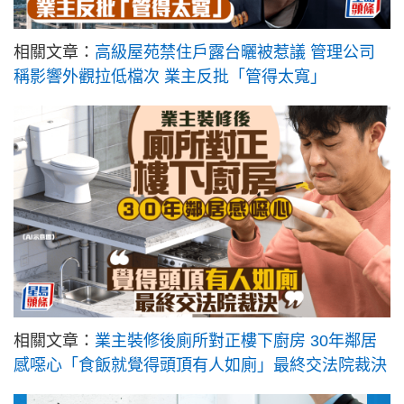
相關文章：
高級屋苑禁住戶露台曬被惹議 管理公司
稱影響外觀拉低檔次 業主反批「管得太寬」
相關文章：
業主裝修後廁所對正樓下廚房 30年鄰居
感噁心「食飯就覺得頭頂有人如廁」最終交法院裁決