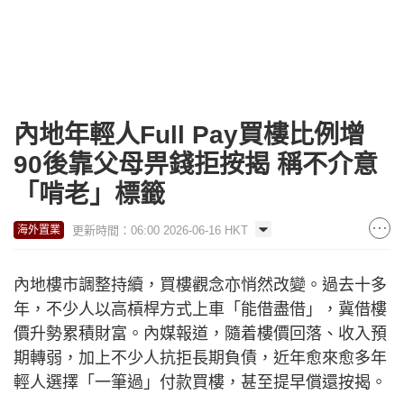
內地年輕人Full Pay買樓比例增
90後靠父母畀錢拒按揭 稱不介意
「啃老」標籤
更新時間：06:00 2026-06-16 HKT
海外置業
內地樓市調整持續，買樓觀念亦悄然改變。過去十多
年，不少人以高槓桿方式上車「能借盡借」，冀借樓
價升勢累積財富。內媒報道，隨着樓價回落、收入預
期轉弱，加上不少人抗拒長期負債，近年愈來愈多年
輕人選擇「一筆過」付款買樓，甚至提早償還按揭。