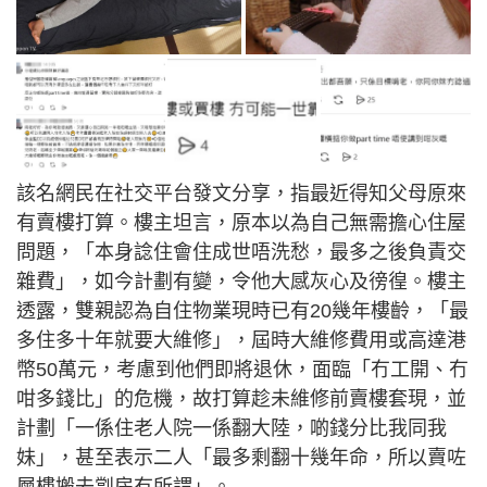
該名網民在社交平台發文分享，指最近得知父母原來
有賣樓打算。樓主坦言，原本以為自己無需擔心住屋
問題，「本身諗住會住成世唔洗愁，最多之後負責交
雜費」，如今計劃有變，令他大感灰心及徬徨。樓主
透露，雙親認為自住物業現時已有20幾年樓齡，「最
多住多十年就要大維修」，屆時大維修費用或高達港
幣50萬元，考慮到他們即將退休，面臨「冇工開、冇
咁多錢比」的危機，故打算趁未維修前賣樓套現，並
計劃「一係住老人院一係翻大陸，啲錢分比我同我
妹」，甚至表示二人「最多剩翻十幾年命，所以賣咗
層樓搬去劏房冇所謂」。