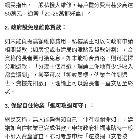
網民指出，一般私樓大維修，每戶攤分費用甚少高達
50萬元，通常「20-25萬都好盡」。
2. 政府設免息維修貸款：
如未能負擔高額維修費用，私樓業主可以向政府申請
相關貸款（如房協或市建局的津貼及貸款計劃），合
資格的長者更可獲免息。如未能符合資格，則可選擇
分期還款，「分幾十個月還，理論上你地有少少收入
都會還到」，甚至可以「押咗層樓，俾業主住到過
世、賣樓先扣數」，理論上可以讓長者一直安居至終
老。
3. 保留自住物業「進可攻退可守」：
網民又稱，無人能夠得知自己「仲有幾耐命如」，建
議如自住物業已完成供款，申請政府社福津貼時一般
不計入資產審查，亦可考慮申請「逆按揭（安老按