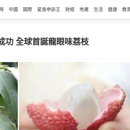
時
中國
國際
星島申訴王
財經
地產
生活
健康
教
成功 全球首誕龍眼味荔枝