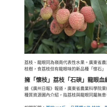
荔枝、龍眼同為嶺南代表性水果。廣東省農
枝樹，食荔枝但有龍眼味的新品種「懷石」
擁「懷枝」荔枝「石硤」龍眼血
據《廣州日報》報道，廣東省農業科學院果
種質資源圃內介紹，指荔枝與龍眼同屬無患