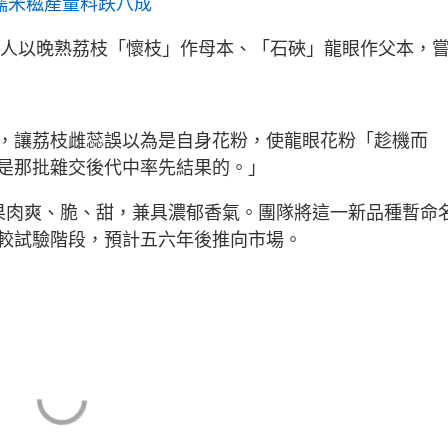
、糯米糍產量料跌八成
喜等人以晚熟荔枝「懷枝」作母本、「石硤」龍眼作父本，
，讓荔枝雌蕊誤以為是自身花粉，使龍眼花粉「趁機而
是那批雜交後代中率先結果的。」
果肉爽、脆、甜，兼具濃郁香氣。團隊將這一新品種暫命
較試驗階段，預計五六年後推向市場。