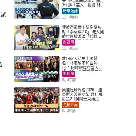
安 慘遭舊同學嘲笑 捱足
3年遇「高人」指點 終辭
職宣告「轉做一事」｜
時事熱話
嘗試
Juicy叮
12小時前
黎彼得離世丨黎樹德被
封「李泳漢2.0」 老父剛
離世急於澄清「代找卡
數」傳聞惹人反感
影視圈
13小時前
愛回家大結局｜滕麗
名、林淑敏不和白熱
名
化？ 阿滕眼尾冇望大小
姐一眼 商場直播零互動
影視圈
18:50
8小時前
奧迪足球峰會2026｜迪
亞斯入波顯功架 拜仁慕
尼黑2:1勝阿士東維拉
足球世界
6小時前