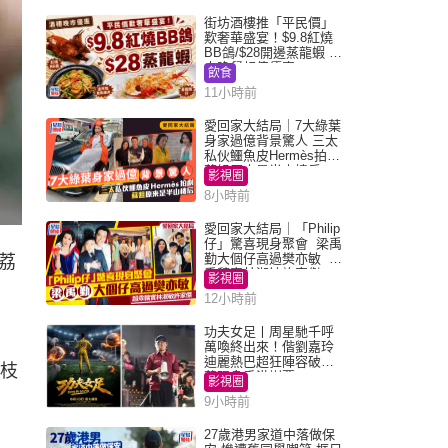
街坊酒樓推「平民價」
歎奢華盛宴！$9.8紅燒
BB鴿/$28開邊蒸龍蝦 3
大晚餐超值優惠
飲食
11小時前
愛回家大結局｜7大綠葉
身家過億背景驚人 三太
私伙鱷魚皮Hermès拍劇
蘇姐原來是半山樓后
影視圈
8小時前
愛回家大結局｜「Philip
仔」驚喜現身聚會 梁禹
勤大個仔高過樊亦敏 超
荔
乖黐實林淑敏許家傑
影視圈
12小時前
功夫女足丨周星馳千呼
萬喚終出來！偕劉嘉玲
迪麗熱巴超狂陣容破天
荔枝
荒現身香港謝票
影視圈
9小時前
27歲港男家道中落做保