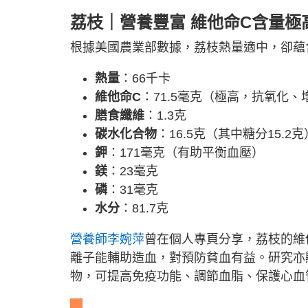
荔枝｜營養
豐富 維他命C含量極
根據美國農業部數據，荔枝熱量適中，卻蘊含
熱量
：66千卡
維他命C
：71.5毫克（極高，抗氧化、
膳食纖維
：1.3克
碳水化合物
：16.5克（其中糖分15.2克
鉀
：171毫克（有助平衡血壓）
鎂
：23毫克
磷
：31毫克
水分
：81.7克
營養師李婉萍
曾在個人專頁分享，荔枝的維
離子能輔助造血，對預防貧血有益。研究亦
物，可提高免疫功能、調節血脂、保護心血