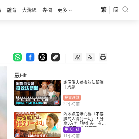
繁
简
育
體育
大灣區
專欄
更多
最Hit
謝偉俊夫婦擬效法蔡瀾
｜周顯
投資理財
22小時前
內地媽居港心得「不要
臉的人得到一切」！分
享3方面「豁出去」有著
數 網民：你好厲害
生活百科
11小時前