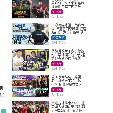
萬喚終出來！偕劉嘉玲
迪麗熱巴超狂陣容破天
荒現身香港謝票
影視圈
9小時前
27歲港男家道中落做保
安 慘遭舊同學嘲笑 捱足
3年遇「高人」指點 終辭
職宣告「轉做一事」｜
時事熱話
Juicy叮
12小時前
黎彼得離世丨黎樹德被
封「李泳漢2.0」 老父剛
離世急於澄清「代找卡
數」傳聞惹人反感
影視圈
13小時前
愛回家大結局｜滕麗
名、林淑敏不和白熱
化？ 阿滕眼尾冇望大小
銅
姐一眼 商場直播零互動
影視圈
18:50
化
8小時前
奧迪足球峰會2026｜迪
亞斯入波顯功架 拜仁慕
尼黑2:1勝阿士東維拉