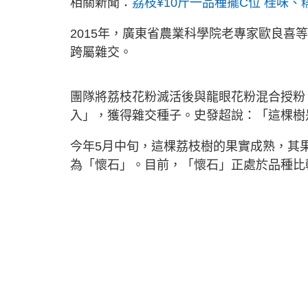
相關新聞：
荔枝¥10斤一品種擺C位 桂味
2015年，廣東省農業科學院老專家歐良
跨屬雜交。
團隊將荔枝花粉滅活後與龍眼花粉混合授粉
入」，獲得雜交種子。史發超說：「這棵樹
今年5月中旬，這棵荔枝樹的果實成熟，其
為「懷石」。目前，「懷石」正處於品種比