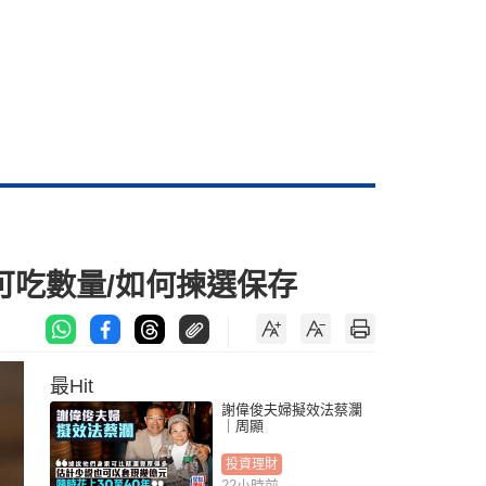
可吃數量/如何揀選保存
最Hit
謝偉俊夫婦擬效法蔡瀾
｜周顯
投資理財
22小時前