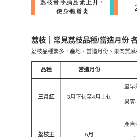
荔枝｜
常見荔枝品種/當造
月份
各
荔枝品種繁多，產地、當造月份、果肉質感
品種
當造月份
最早
三月紅
3月下旬至4月上旬
果實
產自
荔枝王
5月