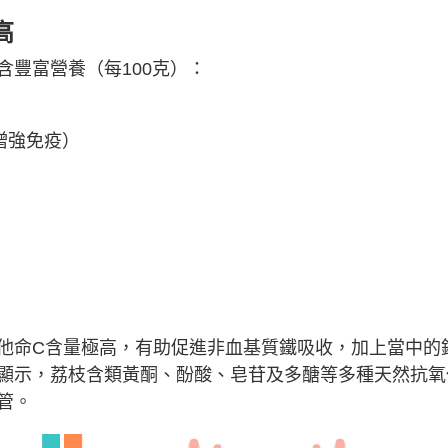
高
豐富營養（每100克）：
增強免疫）
）
他命C含量極高，有助促進非血基質鐵吸收，加上當中的
顯示，荔枝含類黃酮、酚酸、皂苷及多醣等多種天然抗氧
管。