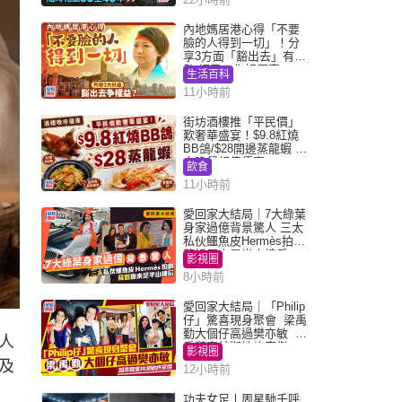
內地媽居港心得「不要
臉的人得到一切」！分
享3方面「豁出去」有著
數 網民：你好厲害
生活百科
11小時前
街坊酒樓推「平民價」
歎奢華盛宴！$9.8紅燒
BB鴿/$28開邊蒸龍蝦 3
大晚餐超值優惠
飲食
11小時前
愛回家大結局｜7大綠葉
身家過億背景驚人 三太
私伙鱷魚皮Hermès拍劇
蘇姐原來是半山樓后
影視圈
8小時前
愛回家大結局｜「Philip
仔」驚喜現身聚會 梁禹
勤大個仔高過樊亦敏 超
人
乖黐實林淑敏許家傑
影視圈
及
12小時前
功夫女足丨周星馳千呼