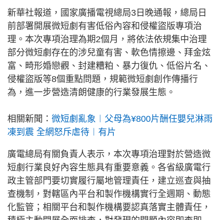
新華社報道，國家廣播電視總局3日晚通報，總局日
前部署開展微短劇有害低俗內容和侵權盜版專項治
理。本次專項治理為期2個月，將依法依規集中治理
部分微短劇存在的涉兒童有害、軟色情擦邊、拜金炫
富、畸形婚戀觀、封建糟粕、暴力復仇、低俗片名、
侵權盜版等8個重點問題，規範微短劇創作傳播行
為，進一步營造清朗健康的行業發展生態。
相關新聞：
微短劇亂象︱父母為¥800片酬任嬰兒淋雨
凍到震 全網怒斥虐待︱有片
廣電總局有關負責人表示，本次專項治理對於營造微
短劇行業良好內容生態具有重要意義。各省級廣電行
政主管部門要切實履行屬地管理責任，建立巡查與抽
查機制，對轄區內平台和製作機構實行全週期、動態
化監管；相關平台和製作機構要認真落實主體責任，