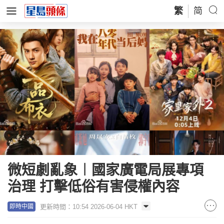
繁
简
微短劇亂象︱國家廣電局展專項
治理 打擊低俗有害侵權內容
更新時間：10:54 2026-06-04 HKT
即時中國