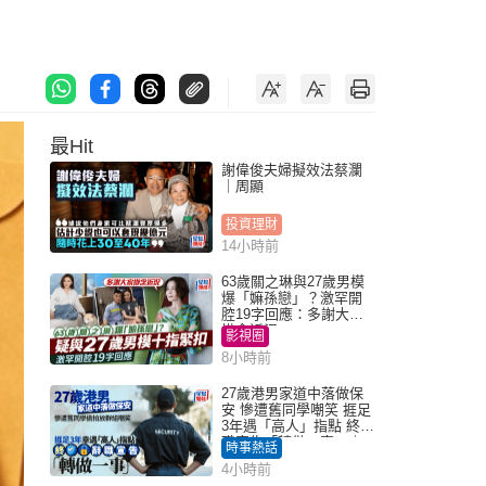
最Hit
謝偉俊夫婦擬效法蔡瀾
｜周顯
投資理財
14小時前
63歲關之琳與27歲男模
爆「嫲孫戀」？激罕開
腔19字回應：多謝大家
掛念近況
影視圈
8小時前
27歲港男家道中落做保
安 慘遭舊同學嘲笑 捱足
3年遇「高人」指點 終辭
職宣告「轉做一事」｜
時事熱話
Juicy叮
4小時前