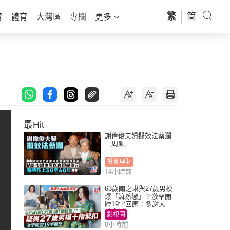
繁
简
育
體育
大灣區
專欄
更多
最Hit
謝偉俊夫婦擬效法蔡瀾
｜周顯
投資理財
14小時前
63歲關之琳與27歲男模
爆「嫲孫戀」？激罕開
腔19字回應：多謝大家
掛念近況
影視圈
8小時前