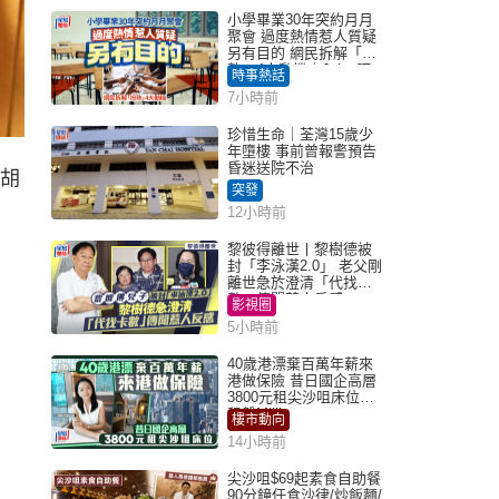
小學畢業30年突約月月
聚會 過度熱情惹人質疑
另有目的 網民拆解「扮
熟」4大動機｜Juicy叮
時事熱話
7小時前
珍惜生命｜荃灣15歲少
年墮樓 事前曾報警預告
昏迷送院不治
祠胡
突發
12小時前
黎彼得離世丨黎樹德被
封「李泳漢2.0」 老父剛
離世急於澄清「代找卡
數」傳聞惹人反感
影視圈
5小時前
40歲港漂棄百萬年薪來
港做保險 昔日國企高層
3800元租尖沙咀床位｜
租盤Million
樓市動向
14小時前
尖沙咀$69起素食自助餐
90分鐘任食沙律/炒飯麵/