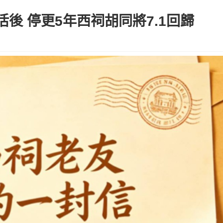
後 停更5年西祠胡同將7.1回歸