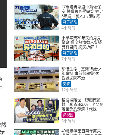
27歲港男家道中落做保
安 慘遭舊同學嘲笑 捱足
3年遇「高人」指點 終辭
職宣告「轉做一事」｜
時事熱話
Juicy叮
4小時前
小學畢業30年突約月月
聚會 過度熱情惹人質疑
另有目的 網民拆解「扮
熟」4大動機｜Juicy叮
時事熱話
7小時前
珍惜生命｜荃灣15歲少
年墮樓 事前曾報警預告
昏迷送院不治
為
突發
上
12小時前
黎彼得離世丨黎樹德被
封「李泳漢2.0」 老父剛
離世急於澄清「代找卡
數」傳聞惹人反感
影視圈
5小時前
依然
40歲港漂棄百萬年薪來
訪