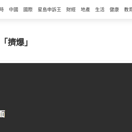
時
中國
國際
星島申訴王
財經
地產
生活
健康
教
被「擠爆」