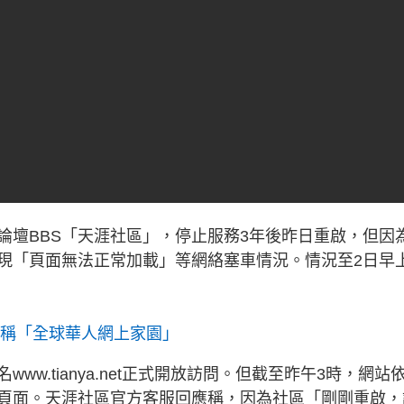
論壇BBS「天涯社區」，停止服務3年後昨日重啟，但因
現「頁面無法正常加載」等網絡塞車情況。情況至2日早
曾被稱「全球華人網上家園」
w.tianya.net正式開放訪問。但截至昨午3時，網站
頁面。天涯社區官方客服回應稱，因為社區「剛剛重啟，