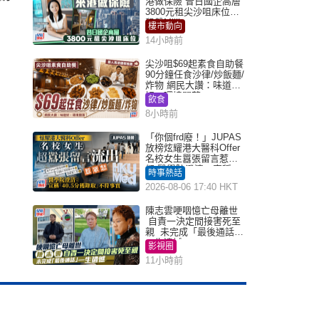
港做保險 昔日國企高層
3800元租尖沙咀床位｜
租盤Million
樓市動向
14小時前
尖沙咀$69起素食自助餐
90分鐘任食沙律/炒飯麵/
炸物 網民大讚：味道
好，環境闊落
飲食
8小時前
「你個frd廢！」JUPAS
放榜炫耀港大醫科Offer
名校女生囂張留言惹眾
怒 醫學院澄清：宣稱
時事熱話
「40.5分獲錄取」不符事
2026-08-06 17:40 HKT
實｜Juicy叮
陳志雲哽咽憶亡母離世
自責一決定間接害死至
親 未完成「最後通話」
一生遺憾
影視圈
11小時前