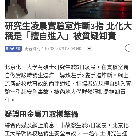
研究生凌晨實驗室炸斷3指 北化大
稱是「擅自進入」被質疑卸責
更新時間：10:08 2026-08-08 HKT
即時中國
北京化工大學有碩士研究生於5日凌晨，在實驗室獨
自做實驗時發生爆炸，導致左手3隻手指炸斷。網上
流傳該校就事故的內部通知，指傷者違規擅自進入實
驗室引起安全事故，被內地大學群體狠批是推卸責
任。
疑誤用金屬刀取樣肇禍
綜合內媒及網上消息，事故發生於5日凌晨，北京化
工大學朝陽校區發生安全事故， 一名碩士研究生進