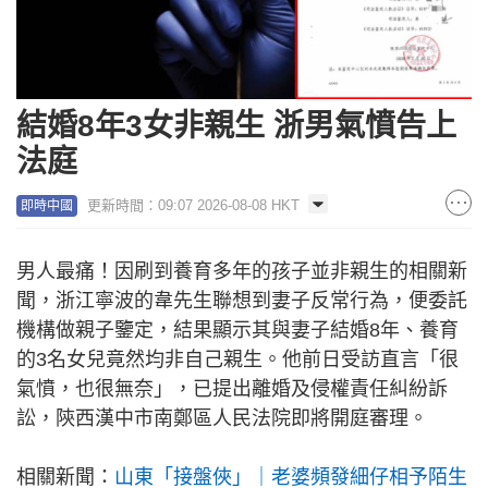
結婚8年3女非親生 浙男氣憤告上
法庭
更新時間：09:07 2026-08-08 HKT
即時中國
男人最痛！因刷到養育多年的孩子並非親生的相關新
聞，浙江寧波的韋先生聯想到妻子反常行為，便委託
機構做親子鑒定，結果顯示其與妻子結婚8年、養育
的3名女兒竟然均非自己親生。他前日受訪直言「很
氣憤，也很無奈」，已提出離婚及侵權責任糾紛訴
訟，陝西漢中市南鄭區人民法院即將開庭審理。
相關新聞：
山東「接盤俠」｜老婆頻發細仔相予陌生