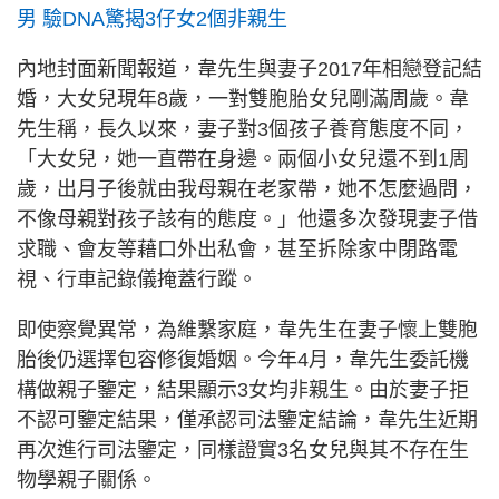
男 驗DNA驚揭3仔女2個非親生
內地封面新聞報道，韋先生與妻子2017年相戀登記結
婚，大女兒現年8歲，一對雙胞胎女兒剛滿周歲。韋
先生稱，長久以來，妻子對3個孩子養育態度不同，
「大女兒，她一直帶在身邊。兩個小女兒還不到1周
歲，出月子後就由我母親在老家帶，她不怎麼過問，
不像母親對孩子該有的態度。」他還多次發現妻子借
求職、會友等藉口外出私會，甚至拆除家中閉路電
視、行車記錄儀掩蓋行蹤。
即使察覺異常，為維繫家庭，韋先生在妻子懷上雙胞
胎後仍選擇包容修復婚姻。今年4月，韋先生委託機
構做親子鑒定，結果顯示3女均非親生。由於妻子拒
不認可鑒定結果，僅承認司法鑒定結論，韋先生近期
再次進行司法鑒定，同樣證實3名女兒與其不存在生
物學親子關係。