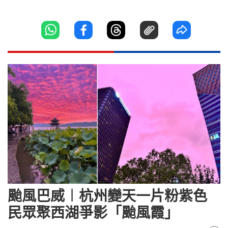
颱風巴威︱杭州變天一片粉紫色
民眾聚西湖爭影「颱風霞」