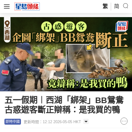
繁
简
五一假期︱西湖「綁架」BB鴛鴦
古惑遊客斷正辯稱：是我買的鴨
更新時間：12:12 2026-05-05 HKT
即時中國