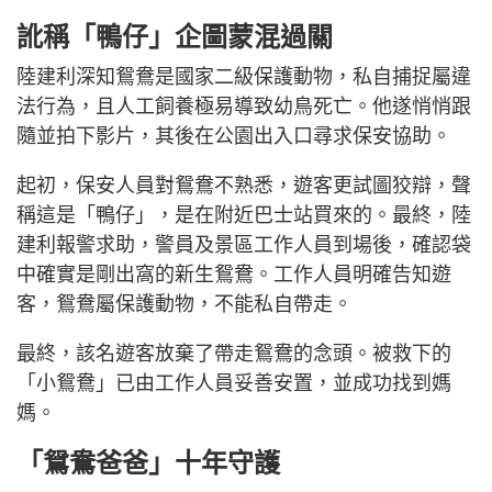
訛稱「鴨仔」企圖蒙混過關
陸建利深知鴛鴦是國家二級保護動物，私自捕捉屬違
法行為，且人工飼養極易導致幼鳥死亡。他遂悄悄跟
隨並拍下影片，其後在公園出入口尋求保安協助。
起初，保安人員對鴛鴦不熟悉，遊客更試圖狡辯，聲
稱這是「鴨仔」，是在附近巴士站買來的。最終，陸
建利報警求助，警員及景區工作人員到場後，確認袋
中確實是剛出窩的新生鴛鴦。工作人員明確告知遊
客，鴛鴦屬保護動物，不能私自帶走。
最終，該名遊客放棄了帶走鴛鴦的念頭。被救下的
「小鴛鴦」已由工作人員妥善安置，並成功找到媽
媽。
「鴛鴦爸爸」十年守護