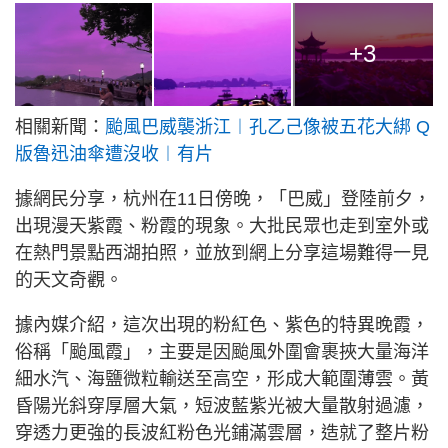
+3
相關新聞：
颱風巴威襲浙江︱孔乙己像被五花大綁 Q
版魯迅油傘遭沒收︱有片
據網民分享，杭州在11日傍晚，「巴威」登陸前夕，
出現漫天紫霞、粉霞的現象。大批民眾也走到室外或
在熱門景點西湖拍照，並放到網上分享這場難得一見
的天文奇觀。
據內媒介紹，這次出現的粉紅色、紫色的特異晚霞，
俗稱「颱風霞」，主要是因颱風外圍會裹挾大量海洋
細水汽、海鹽微粒輸送至高空，形成大範圍薄雲。黃
昏陽光斜穿厚層大氣，短波藍紫光被大量散射過濾，
穿透力更強的長波紅粉色光鋪滿雲層，造就了整片粉