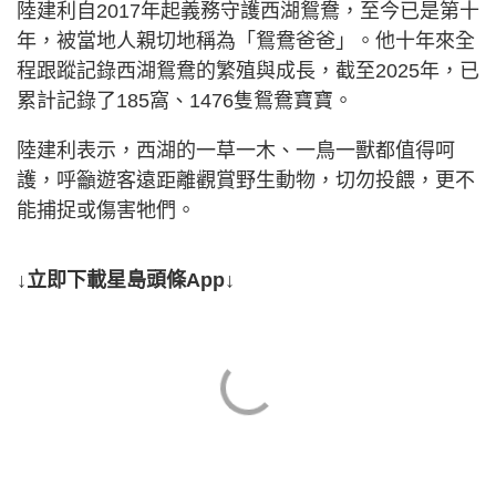
陸建利自2017年起義務守護西湖鴛鴦，至今已是第十
年，被當地人親切地稱為「鴛鴦爸爸」。他十年來全
程跟蹤記錄西湖鴛鴦的繁殖與成長，截至2025年，已
累計記錄了185窩、1476隻鴛鴦寶寶。
陸建利表示，西湖的一草一木、一鳥一獸都值得呵
護，呼籲遊客遠距離觀賞野生動物，切勿投餵，更不
能捕捉或傷害牠們。
↓立即下載星島頭條App↓