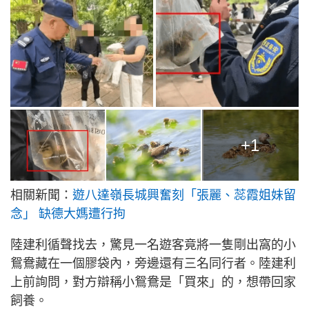
+1
相關新聞：
遊八達嶺長城興奮刻「張麗、蕊霞姐妹留
念」 缺德大媽遭行拘
陸建利循聲找去，驚見一名遊客竟將一隻剛出窩的小
鴛鴦藏在一個膠袋內，旁邊還有三名同行者。陸建利
上前詢問，對方辯稱小鴛鴦是「買來」的，想帶回家
飼養。