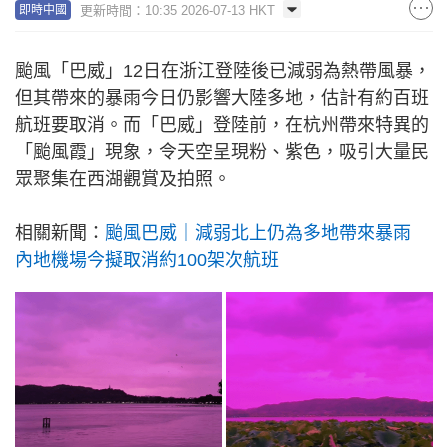
更新時間：10:35 2026-07-13 HKT
即時中國
颱風「巴威」12日在浙江登陸後已減弱為熱帶風暴，
但其帶來的暴雨今日仍影響大陸多地，估計有約百班
航班要取消。而「巴威」登陸前，在杭州帶來特異的
「颱風霞」現象，令天空呈現粉、紫色，吸引大量民
眾聚集在西湖觀賞及拍照。
相關新聞：
颱風巴威｜減弱北上仍為多地帶來暴雨
內地機場今擬取消約100架次航班