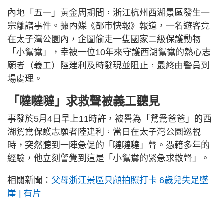
內地「五一」黃金周期間，浙江杭州西湖景區發生一
宗離譜事件。據內媒《都市快報》報道，一名遊客竟
在太子灣公園內，企圖偷走一隻國家二級保護動物
「小鴛鴦」，幸被一位10年來守護西湖鴛鴦的熱心志
願者（義工）陸建利及時發現並阻止，最終由警員到
場處理。
「噠噠噠」求救聲被義工聽見
事發於5月4日早上11時許，被譽為「鴛鴦爸爸」的西
湖鴛鴦保護志願者陸建利，當日在太子灣公園巡視
時，突然聽到一陣急促的「噠噠噠」聲。憑藉多年的
經驗，他立刻警覺到這是「小鴛鴦的緊急求救聲」。
相關新聞：
父母浙江景區只顧拍照打卡 6歲兒失足墜
崖 | 有片