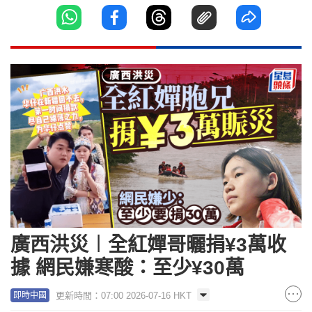
廣西洪災︱全紅嬋哥曬捐¥3萬收
據 網民嫌寒酸：至少¥30萬
更新時間：07:00 2026-07-16 HKT
即時中國