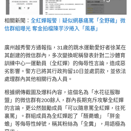
相關新聞：
全紅嬋報警︱疑似網暴痛罵「全野雞」微
信群組曝光 奪金拍檔陳芋汐捲入「風暴」
廣州越秀警方通報指，31歲的跳水運動愛好者徐某在
其創建的微信群內，多次變換昵稱發表針對二沙體育
訓練中心一運動員（全紅嬋）的侮辱性言論，造成惡
劣影響。警方已將其行政拘留10日並處罰款，並依法
處理群內其他相關行為人員。
根據網傳截圖及爆料內容，這個名為「水花征服聯
盟」的微信群有200餘人，群內長期充斥攻擊全紅嬋
的言論，更公然鼓勵成員「可以隨意罵全紅嬋，往死
裏罵」。群組成員為全紅嬋起了「醛薨蟾」「胖金
蟾」等侮辱性綽號，稱其粉絲為「全糞」，用語極為