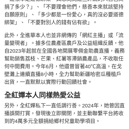
捐了多少？」、「不要理會他們，慈善本來就該堅持
自願原則」、「多少都是一份愛心，真的沒必要道德
綁架」、「不要對別人的錢有佔有欲」。
此外，全進華本人也並非網傳的「網紅主播」或「流
量變現者」。據多位農產區農戶及公益組織反饋，他
自2023年起就在全國各地開展零佣金助農直播，義務
幫助銷售荔枝、芒果、紅薯等滯銷農產品，不收取任
何中間費用。今年6月，他還曾冒著40℃高溫，在戈
壁灘上連續直播8小時，全力幫助新疆哈密瓜種植戶
出貨，一直默默以實際行動回饋社會。
全紅嬋本人同樣熱愛公益
另外，全紅嬋私下一直低調行善。2024年，她曾因直
播誤開打賞，發現後立即關閉，並主動聯繫平台將收
到的4萬多元全額捐給鄉村兒童助學項目。