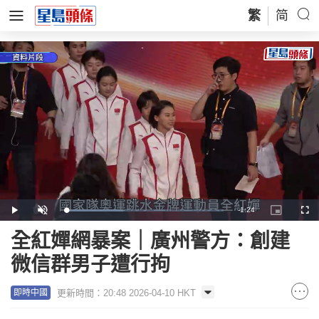
繁
简
Remaining
-
1:24
Loaded
:
Play
Unmute
Picture-
Full
37.05%
in-
Picture
Time
全紅嬋網暴案｜廣州警方：創建
微信群男子遭行拘
更新時間：20:48 2026-04-10 HKT
即時中國