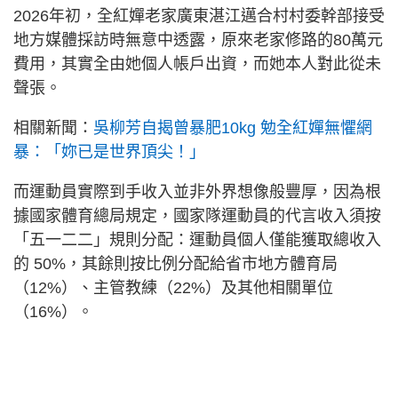
2026年初，全紅嬋老家廣東湛江邁合村村委幹部接受
地方媒體採訪時無意中透露，原來老家修路的80萬元
費用，其實全由她個人帳戶出資，而她本人對此從未
聲張。
相關新聞：
吳柳芳自揭曾暴肥10kg 勉全紅嬋無懼網
暴：「妳已是世界頂尖！」
而運動員實際到手收入並非外界想像般豐厚，因為根
據國家體育總局規定，國家隊運動員的代言收入須按
「五一二二」規則分配：運動員個人僅能獲取總收入
的 50%，其餘則按比例分配給省市地方體育局
（12%）、主管教練（22%）及其他相關單位
（16%）。