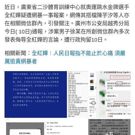
近日，廣東省二沙體育訓練中心就奧運跳水金牌選手
全紅嬋疑遭網暴一事報案，網傳其搭檔陳芋汐等人亦
在相關微信群內，引發關注。廣州市公安局越秀分局
今日( 10日)通報，涉案男子徐某在所創微信群內多次
發表侮辱全紅嬋的言論，遭行政拘留10日。
相關新聞：
全紅嬋︱人民日報指不能止於心痛 須嚴
厲追責網暴者
+5