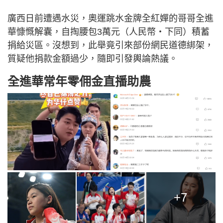
廣西日前遭遇水災，奧運跳水金牌全紅嬋的哥哥全進
華慷慨解囊，自掏腰包3萬元（人民幣‧下同）積蓄
捐給災區。沒想到，此舉竟引來部份網民道德綁架，
質疑他捐款金額過少，隨即引發輿論熱議。
全進華常年零佣金直播助農
+7