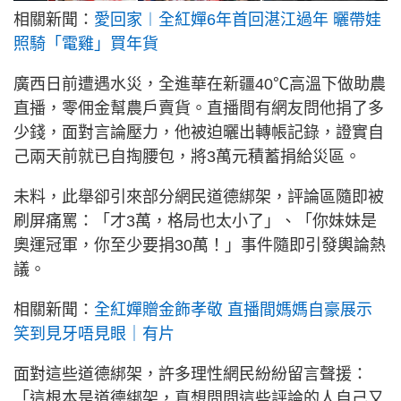
相關新聞：
愛回家︱全紅嬋6年首回湛江過年 曬帶娃
照騎「電雞」買年貨
廣西日前遭遇水災，全進華在新疆40℃高溫下做助農
直播，零佣金幫農戶賣貨。直播間有網友問他捐了多
少錢，面對言論壓力，他被迫曬出轉帳記錄，證實自
己兩天前就已自掏腰包，將3萬元積蓄捐給災區。
未料，此舉卻引來部分網民道德綁架，評論區隨即被
刷屏痛罵：「才3萬，格局也太小了」、「你妹妹是
奧運冠軍，你至少要捐30萬！」事件隨即引發輿論熱
議。
相關新聞：
全紅嬋贈金飾孝敬 直播間媽媽自豪展示
笑到見牙唔見眼｜有片
面對這些道德綁架，許多理性網民紛紛留言聲援：
「這根本是道德綁架，真想問問這些評論的人自己又