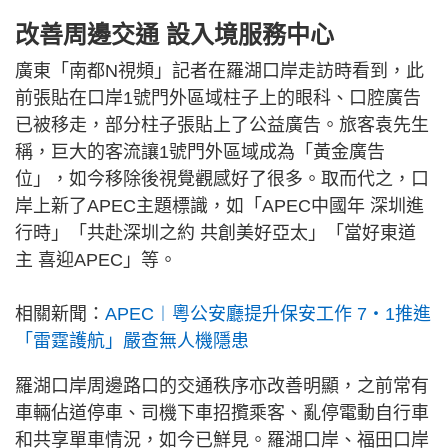
改善周邊交通 設入境服務中心
廣東「南都N視頻」記者在羅湖口岸走訪時看到，此
前張貼在口岸1號門外區域柱子上的眼科、口腔廣告
已被移走，部分柱子張貼上了公益廣告。旅客袁先生
稱，巨大的客流讓1號門外區域成為「黃金廣告
位」，如今移除後視覺觀感好了很多。取而代之，口
岸上新了APEC主題標識，如「APEC中國年 深圳進
行時」「共赴深圳之約 共創美好亞太」「當好東道
主 喜迎APEC」等。
相關新聞：
APEC︱粵公安廳提升保安工作 7‧1推進
「雷霆護航」嚴查無人機隱患
羅湖口岸周邊路口的交通秩序亦改善明顯，之前常有
車輛佔道停車、司機下車招攬乘客、亂停電動自行車
和共享單車情況，如今已鮮見。羅湖口岸、福田口岸