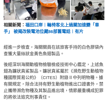
相關新聞：
福田口岸︱輪椅客北上過關加速變「車
手」 被揭改裝電池位藏86部舊電話︱有片
經進一步檢查，海關關員在該旅客手持的白色膠袋內
查獲大量絲狀金黃色魚翅製品。
後經深圳海關動植物檢驗檢疫技術中心鑑定，上述魚
翅為鐮狀真鯊製品。鐮狀真鯊屬於《瀕危野生動植物
種國際貿易公約》（CITES）附錄Ⅱ中列明物種。據
有關規定，除合法持有野生動植物進出口證書外，禁
止攜帶瀕危物種及其製品進出境，情節嚴重構成犯罪
的將依法追究刑事責任。