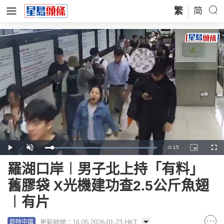
繁
简
Remaining
-
0:15
Loaded
:
Play
Unmute
Picture-
Full
100.00%
in-
Picture
Time
羅湖口岸︱男子北上持「有料」
舊膠袋 X光機建功查2.5公斤魚翅
︱有片
更新時間：16:05 2026-01-23 HKT
即時中國