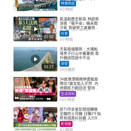
同點」秒息風波｜Juicy
時事熱話
叮
9小時前
氣溫創歷史新高 林超英
深夜「報平安」稱未開
冷氣 質疑勞工處暑熱警
告「取消也沒分別」
社會
01:02
5小時前
天氣極端酷熱︱大埔船
灣男子行山中暑暈倒 直
升機送院途中不治
突發
01:27
28分鐘前
34歲港漂媽媽慘遭裁員
帶住7歲女陷入茫然 內
地網民力勸回流 堅持留
港背後有「長遠規
生活百科
劃」？
10小時前
前TVB女星彭翔翎轉做
全職的士司機 日賺2千指
終有錢買衫扮靚 入行9年
被封翻版林夏薇
影視圈
4小時前