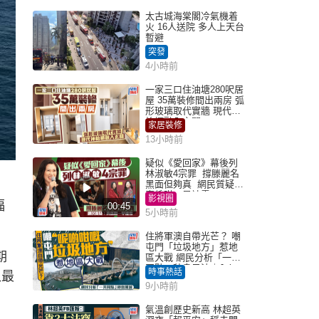
太古城海棠閣冷氣機着
火 16人送院 多人上天台
暫避
突發
4小時前
一家三口住油塘280呎居
屋 35萬裝修間出兩房 弧
形玻璃取代實牆 現代神
枱櫃融入玄關
家居裝修
13小時前
疑似《愛回家》幕後列
林淑敏4宗罪 撐滕麗名
黑面但夠真 網民質疑：
真係咁一早被雪
影視圈
福
00:45
5小時前
住將軍澳自帶光芒？ 嘲
屯門「垃圾地方」惹地
期
區大戰 網民分析「一共
同點」秒息風波｜Juicy
時事熱話
入最
叮
9小時前
氣溫創歷史新高 林超英