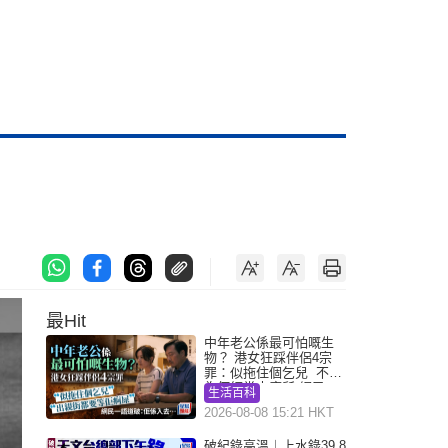
最Hit
中年老公係最可怕嘅生
物？ 港女狂踩伴侶4宗
罪：似拖住個乞兒 不解
為何經常去廁所 網民一
生活百科
語道破
2026-08-08 15:21 HKT
破紀錄高溫︱上水錄39.8