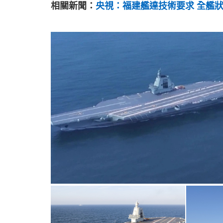
相關新聞：
央視：福建艦達技術要求 全艦狀