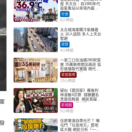
度 天文台：自1980年代
設氣象站以來境內最高
紀錄
社會
01:02
6小時前
太古城海棠閣冷氣機着
火 16人送院 多人上天台
暫避
突發
4小時前
一家三口住油塘280呎居
屋 35萬裝修間出兩房 弧
形玻璃取代實牆 現代神
枱櫃融入玄關
家居裝修
13小時前
疑似《愛回家》幕後列
林淑敏4宗罪 撐滕麗名
黑面但夠真 網民質疑：
軍
真係咁一早被雪
影視圈
00:45
5小時前
住將軍澳自帶光芒？ 嘲
發
屯門「垃圾地方」惹地
區大戰 網民分析「一共