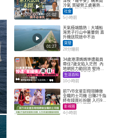
深夜「報平安」稱未開
冷氣 質疑勞工處暑熱警
告「取消也沒分別」
社會
01:02
5小時前
天氣極端酷熱︱大埔船
灣男子行山中暑暈倒 直
升機送院途中不治
突發
01:27
28分鐘前
34歲港漂媽媽慘遭裁員
帶住7歲女陷入茫然 內
地網民力勸回流 堅持留
港背後有「長遠規
生活百科
劃」？
10小時前
前TVB女星彭翔翎轉做
全職的士司機 日賺2千指
終有錢買衫扮靚 入行9年
被封翻版林夏薇
影視圈
4小時前