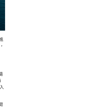
進
，
濤
海
入
開