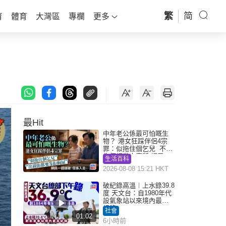
繁
简
育
體育
大灣區
專欄
更多
最Hit
中年老公係最可怕嘅生
物？ 港女狂踩伴侶4宗
罪：似拖住個乞兒 不解
為何經常去廁所 網民一
生活百科
語道破
2026-08-08 15:21 HKT
破紀錄高溫︱上水錄39.8
度 天文台：自1980年代
設氣象站以來境內最高
紀錄
社會
01:02
6小時前