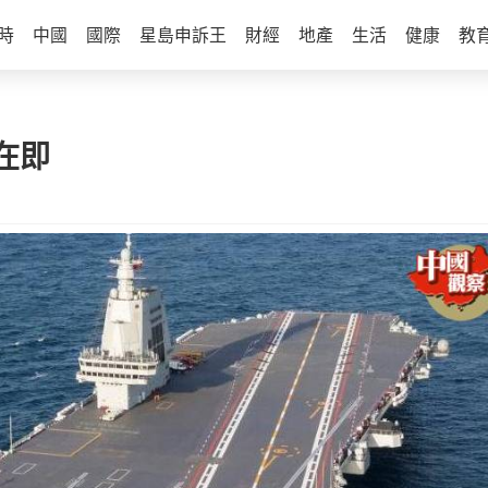
時
中國
國際
星島申訴王
財經
地產
生活
健康
教
在即