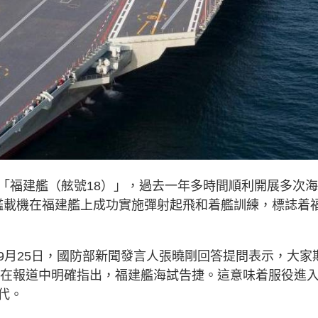
「福建艦（舷號18）」，過去一年多時間順利開展多次海
600艦載機在福建艦上成功實施彈射起飛和着艦訓練，標誌着
9月25日，國防部新聞發言人張曉剛回答提問表示，大家
新聞在報道中明確指出，福建艦海試告捷。這意味着服役進
代。