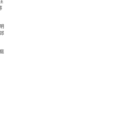
住
等
明
郊
庭