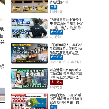
昏迷送院不治
突發
11小時前
27歲港男家道中落做保
安 慘遭舊同學嘲笑 捱足
3年遇「高人」指點 終辭
地
職宣告「轉做一事」｜
時事熱話
Juicy叮
實售
4小時前
席兼
「你個frd廢！」JUPAS
放榜炫耀港大醫科Offer
名校女生囂張留言惹眾
怒 醫學院澄清：宣稱
時事熱話
「40.5分獲錄取」不符事
2026-08-06 17:40 HKT
實｜Juicy叮
6樓
40歲港漂棄百萬年薪來
港做保險 昔日國企高層
3800元租尖沙咀床位｜
租盤Million
樓市動向
13小時前
颱風白海豚｜周日吹襲
浙江 料創天文台65年來
紀錄 成登陸中國「最長
途颱風」
社會