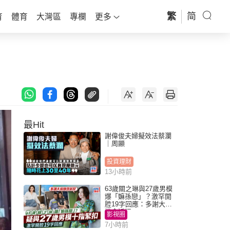
繁
简
育
體育
大灣區
專欄
更多
最Hit
謝偉俊夫婦擬效法蔡瀾
｜周顯
投資理財
13小時前
63歲關之琳與27歲男模
爆「嫲孫戀」？激罕開
腔19字回應：多謝大家
掛念近況
影視圈
7小時前