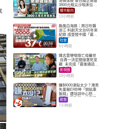
港做保險 昔日國企高層
3800元租尖沙咀床位｜
租盤Million
就
樓市動向
13小時前
颱風白海豚｜周日吹襲
浙江 料創天文台65年來
紀錄 成登陸中國「最長
途颱風」
社會
00:58
6小時前
陳志雲哽咽憶亡母離世
自責一決定間接害死至
親 未完成「最後通話」
一生遺憾
影視圈
10小時前
嫌$8000津貼太少？港男
失業報ERB呻「倒貼車
飯錢」遭培訓中心怒轟
網民幽默教路：揀呢類
飲食
課程唔會蝕...
7小時前