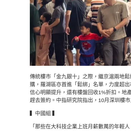
傳統樓市「金九銀十」之際，繼京滬兩地鬆
購，羅湖區亦首進「鬆綁」名單，力度超出
信心明顯提升，還有樓盤回收1%折扣。地
趕去簽約。中指研究院指出，10月深圳樓
▍中國組 ▍
「那些在大科技企業上班月薪數萬的年輕人