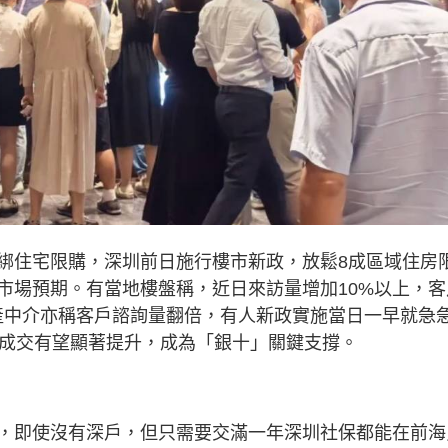
綁住宅限購，深圳前日施行樓市新政，放鬆8成區域住房
市場預期。有當地樓盤稱，近日來訪量增加10%以上，客
產中介亦稱客戶諮詢量翻倍，有人新政實施當日一早就急
市成交有望顯著提升，成為「銀十」關鍵支撐。
，即使沒有深戶，但只需要交滿一年深圳社保都能在前海