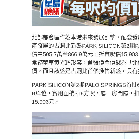
北部都會區作為本港未來發展引擎，配套發
產發展的古洞北新盤PARK SILICON第2期
價由505.7萬至866.9萬元，折實呎價15,9
常務董事黃光耀形容，首張價單價錢為「北
價，而且該盤是古洞北首個推售新盤，具有
PARK SILICON第2期PALO SPRIN
B單位，實用面積318方呎，屬一房間隔，扣
15,903元。