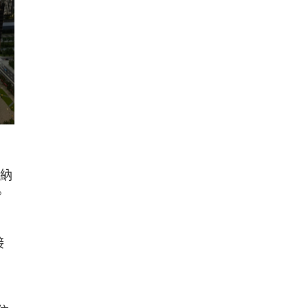
繳納
。
接