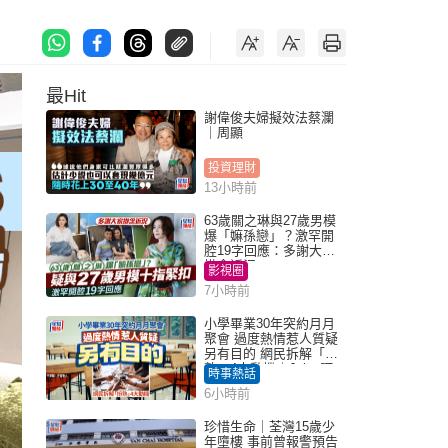
最Hit
謝偉俊夫婦擬效法蔡瀾
｜周顯
投資理財
13小時前
63歲關之琳與27歲男模
爆「嫲孫戀」？激罕開
腔19字回應：多謝大家
掛念近況
影視圈
7小時前
小學畢業30年突約月月
聚會 過度熱情惹人質疑
另有目的 網民拆解「扮
熟」4大動機｜Juicy叮
時事熱話
6小時前
珍惜生命｜荃灣15歲少
年墮樓 事前曾報警預告