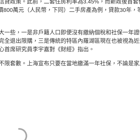
貸政策。此前，二套住房利率為3.45%，而新政後首套
價800萬元（人民幣，下同）二手房產為例，貸款30年，
大一些，一是非戶籍人口即便沒有繳納個稅和社保一年證
完全退出限購，三是傳統的特區內羅湖區現在也被視為近
心首席研究員李宇嘉對《財經》指出。
不限套數。上海宣布只要在當地繳滿一年社保，不論是家