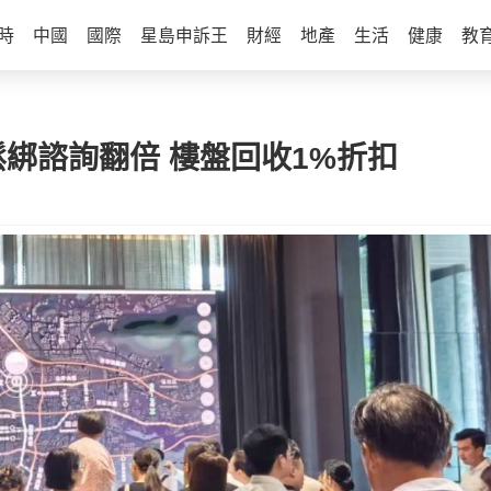
時
中國
國際
星島申訴王
財經
地產
生活
健康
教
綁諮詢翻倍 樓盤回收1%折扣