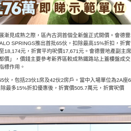
展漸見成熟之際，區內古洞首個全新盤正式開價。會德豐
PALO SPRINGS推出首批65伙，扣除最高15%折扣，折
03至18,174元，折實平均呎價17,671元。會德豐地產副主
都價」，價錢主要參考新界區較成熟鐵路站上蓋樓盤成交
指標作用。
GS首批65伙，包括23伙1房及42伙2房戶。當中入場單位為2A座
除最多15%折扣優惠後，折實價505.7萬元，折實呎價