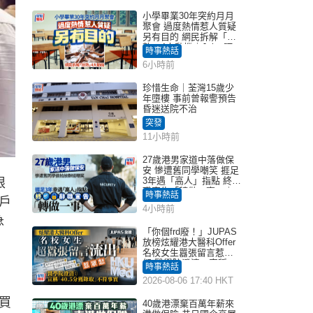
小學畢業30年突約月月
聚會 過度熱情惹人質疑
另有目的 網民拆解「扮
熟」4大動機｜Juicy叮
時事熱話
6小時前
珍惜生命｜荃灣15歲少
年墮樓 事前曾報警預告
昏迷送院不治
突發
11小時前
27歲港男家道中落做保
安 慘遭舊同學嘲笑 捱足
3年遇「高人」指點 終辭
限
職宣告「轉做一事」｜
時事熱話
戶
Juicy叮
4小時前
急
「你個frd廢！」JUPAS
放榜炫耀港大醫科Offer
名校女生囂張留言惹眾
怒 醫學院澄清：宣稱
時事熱話
「40.5分獲錄取」不符事
2026-08-06 17:40 HKT
實｜Juicy叮
買
40歲港漂棄百萬年薪來