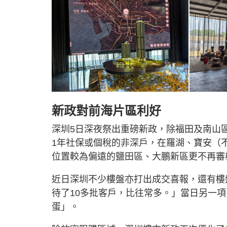
新政對前海片區利好
深圳5日深夜祭出重磅新政，除福田及南山
1年社保或個稅的非深戶，在羅湖、寶安（
位置較為偏遠的鹽田區、大鵬新區更不再審
近日深圳不少樓盤亦打出成交喜報，還有樓
待了10多批客戶，比往常多。」當日另一
蛋」。