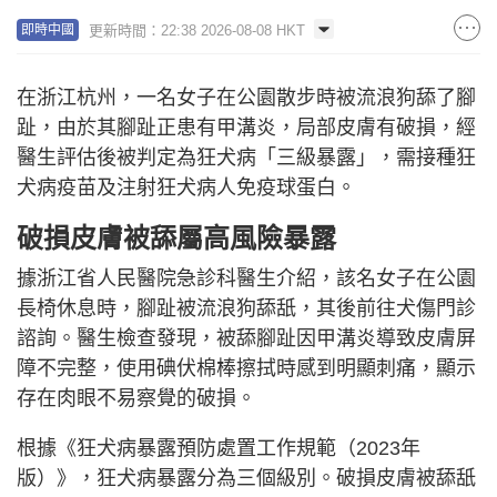
更新時間：22:38 2026-08-08 HKT
即時中國
在浙江杭州，一名女子在公園散步時被流浪狗舔了腳
趾，由於其腳趾正患有甲溝炎，局部皮膚有破損，經
醫生評估後被判定為狂犬病「三級暴露」，需接種狂
犬病疫苗及注射狂犬病人免疫球蛋白。
破損皮膚被舔屬高風險暴露
據浙江省人民醫院急診科醫生介紹，該名女子在公園
長椅休息時，腳趾被流浪狗舔舐，其後前往犬傷門診
諮詢。醫生檢查發現，被舔腳趾因甲溝炎導致皮膚屏
障不完整，使用碘伏棉棒擦拭時感到明顯刺痛，顯示
存在肉眼不易察覺的破損。
根據《狂犬病暴露預防處置工作規範（2023年
版）》，狂犬病暴露分為三個級別。破損皮膚被舔舐