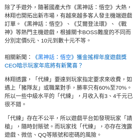
除了手遊外，隨著國產大作《黑神話：悟空》大熱，
林翔也開拓出新市場，有越來越多客人發主機端遊戲
訂單。《黑神話：悟空》、《艾爾登法環》、《戰
神》等熱門主機遊戲，根據關卡BOSS難度的不同而
分別定價5元、10元到數十元不等。
相關新聞：
《
黑
神
話
：
悟
空
》獲金搖桿年度遊戲獎
CEO暗示玩家年底將有新驚喜？
林翔透露，「代練」要達到玩家指定要求來收費，如
遇上「豬隊友」或職業對手，勝率只有60%至70%。
所以一些中級水平的「代練」，月收入有3、4千元已
很不錯。
「代練」存在不公平，所以遊戲平台如發現玩家「請
槍」，隨時封賬號。而玩家找「代練」，亦存在洩露
遊戲、微信、QQ等賬號和密碼的風險。