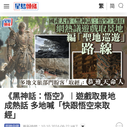
繁
简
《黑神話：悟空》︱遊戲取景地
成熱話 多地喊「快跟悟空來取
經」
更新時間：10:10 2024-08-22 HKT
即時中國