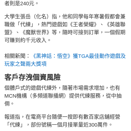
者則是240元。
大學生張岳（化名）指，他和同學每年寒暑假都會兼
職做「代練」，熱門遊戲如《王者榮耀》、《英雄聯
盟》、《魔獸世界》等，隨時可接到訂單，一個假期
可賺到約千元收入。
相關新聞：
《黑神話：悟空》獲TGA最佳動作遊戲及
玩家之聲兩大獎項
客戶存洩個資風險
個體戶式的遊戲代練外，隨著市場需求增加，也有
MCN機構（多頻道聯播網）提供代練服務，從中抽
佣。
報道指，在電商平台隨便一搜即有數百家店舖經營
「代練」，部份號稱一個月接單量近300萬件。