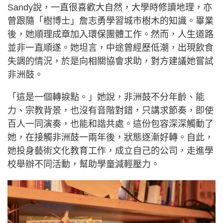
Sandy說，一直很喜歡大自然，大學時修讀地理，亦
曾跟隨「樹博士」詹志勇學習城市樹木的知識。畢業
後，她順理成章加入環保團體工作。然而，人生道路
並非一直順遂。她坦言，中途曾經歷低潮，出現飲食
失調的情況，於是向相關協會求助，對方建議她嘗試
非洲鼓。
「這是一個轉捩點。」她說，非洲鼓不分年齡、能
力、宗教背景，也沒有音階對錯，只講求節奏，即使
百人一同演奏，也能和諧共處。這份包容深深觸動了
她，在接觸非洲鼓一兩年後，狀態逐漸好轉。自此，
她投身藝術文化教育工作，成立自己的公司，走進學
校舉辦不同活動，幫助學童減輕壓力。