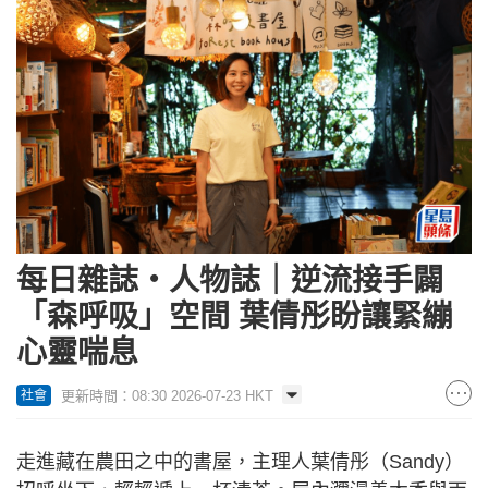
每日雜誌‧人物誌｜逆流接手闢
「森呼吸」空間 葉倩彤盼讓緊繃
心靈喘息
更新時間：08:30 2026-07-23 HKT
社會
走進藏在農田之中的書屋，主理人葉倩彤（Sandy）