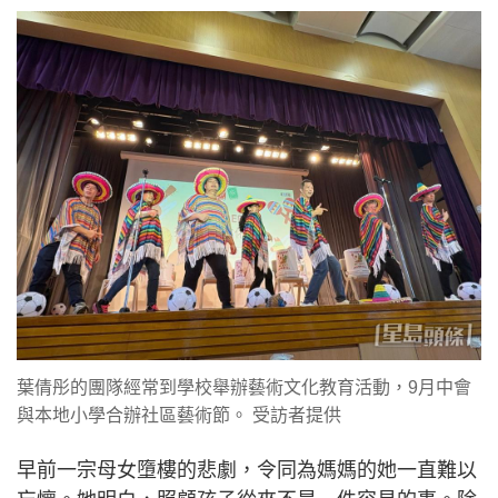
葉倩彤的團隊經常到學校舉辦藝術文化教育活動，9月中會
與本地小學合辦社區藝術節。 受訪者提供
早前一宗母女墮樓的悲劇，令同為媽媽的她一直難以