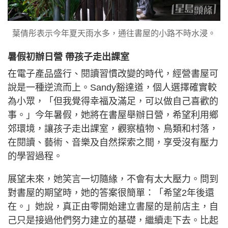
葉倩彤表示今年夏天雨水多，通往書屋的小路不時水浸。
暑假初辦日營 帶孩子走出課室
在電子產品盛行、閱讀習慣改變的時代，經營書屋可
說是一種逆流而上。Sandy豁達道，個人選擇確實較
為小眾，「但我覺得幸福及滿足，可以做自己喜歡的
事。」今年暑假，她將在書屋舉辦日營，希望利用鄉
郊環境，讓孩子走出課室，觀察植物、鳥類和村落，
在閱讀、藝術、音樂及自然探索之間，享受沒有壓力
的學習過程。
展望未來，她笑言一切隨緣，不會有太大壓力。問到
對書屋的期望時，她的答案很簡單：「希望2年後還
在。」她說，真正由零開始建立書屋的是前店主，自
己只是接過他們努力建立的基礎，繼續走下去。比起