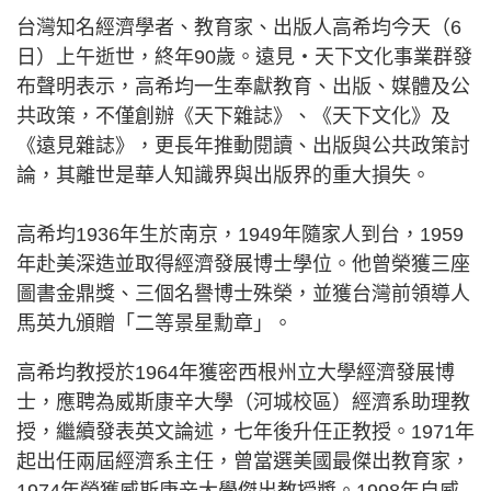
台灣知名經濟學者、教育家、出版人高希均今天（6
日）上午逝世，終年90歲。遠見‧天下文化事業群發
布聲明表示，高希均一生奉獻教育、出版、媒體及公
共政策，不僅創辦《天下雜誌》、《天下文化》及
《遠見雜誌》，更長年推動閱讀、出版與公共政策討
論，其離世是華人知識界與出版界的重大損失。
高希均1936年生於南京，1949年隨家人到台，1959
年赴美深造並取得經濟發展博士學位。他曾榮獲三座
圖書金鼎獎、三個名譽博士殊榮，並獲台灣前領導人
馬英九頒贈「二等景星勳章」。
高希均教授於1964年獲密西根州立大學經濟發展博
士，應聘為威斯康辛大學（河城校區）經濟系助理教
授，繼續發表英文論述，七年後升任正教授。1971年
起出任兩屆經濟系主任，曾當選美國最傑出教育家，
1974年榮獲威斯康辛大學傑出教授獎。1998年自威