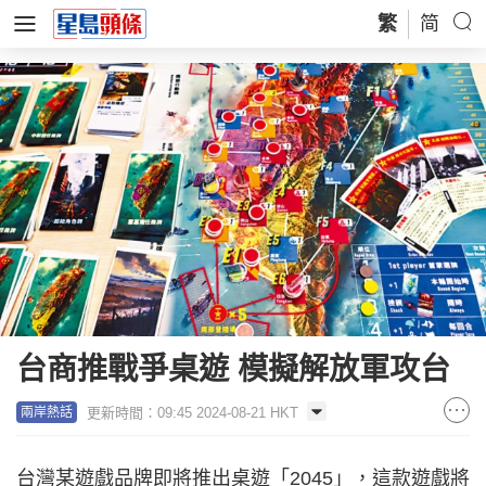
繁
简
台商推戰爭桌遊 模擬解放軍攻台
更新時間：09:45 2024-08-21 HKT
兩岸熱話
台灣某遊戲品牌即將推出桌遊「2045」，這款遊戲將