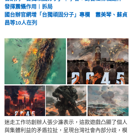
發揮震懾作用︱拆局
國台辦官網增「台獨頑固分子」專欄 蕭美琴、蘇貞
昌等10人在列
迷走工作坊創辦人張少濂表示，這款遊戲凸顯了個人
與集體利益的矛盾拉扯，呈現台灣社會內部分歧，模