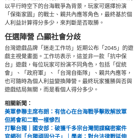
以平行時空下的台海戰爭為背景，玩家可選擇扮演
「保衛家園」的戰士、親共內應等角色，最終基於個
人利益計算得分多少，來判斷是否取勝。
任選陣營 凸顯社會分歧
台灣遊戲品牌「迷走工作坊」近期公布「2045」的遊
戲主視覺畫面。工作坊表示，這並非一款「抗中保
台」遊戲，每位玩家可扮演不同角色，包括「促統
會」、「政府軍」、「台灣自衛隊」、親共內應等，
也可隨時為個人利益變換陣營。最終玩家獲勝與否與
遊戲結局無關，而是看個人得分多少。
相關新聞：
美軍參聯主席布朗：有信心在台海戰爭擊敗解放軍
但將會和二戰一樣慘烈
打擊台獨｜國安部︰破獲千多宗台灣間諜竊密案件
官網列「台獨頑固分子」｜學者：對台法律戰延伸