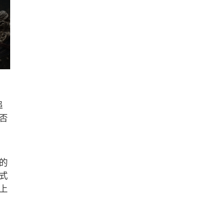
追
否
的
式
上