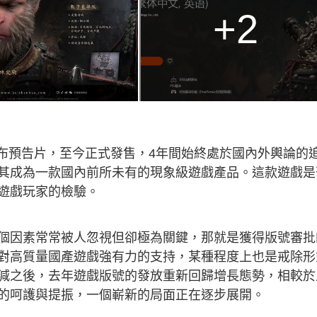
+2
次發布預告片，至今正式發售，4年間始終處於國內外輿論的
其成為一款國內前所未有的現象級遊戲產品。這款遊戲是
遊戲玩家的檢驗。
個因素常常被人忽視但卻極為關鍵，那就是獲得版號審批
對高質量國產遊戲強有力的支持，某種程度上也是戒除形
減之後，去年遊戲版號的發放重新回歸增長態勢，相較於
的呵護與提振，一個嶄新的局面正在逐步展開。