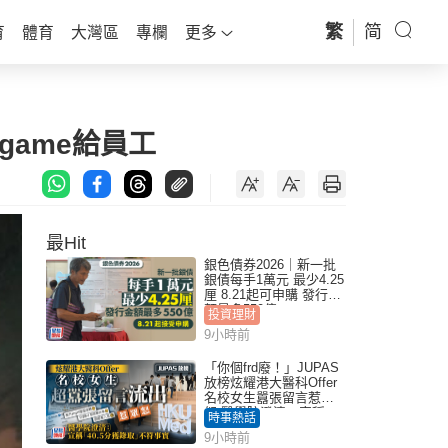
繁
简
育
體育
大灣區
專欄
更多
ame給員工
最Hit
銀色債券2026｜新一批
銀債每手1萬元 最少4.25
厘 8.21起可申購 發行金
額最多550億
投資理財
9小時前
「你個frd廢！」JUPAS
放榜炫耀港大醫科Offer
名校女生囂張留言惹眾
怒 醫學院澄清：宣稱
時事熱話
「40.5分獲錄取」不符事
9小時前
實｜Juicy叮