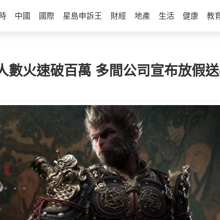
時
中國
國際
星島申訴王
財經
地產
生活
健康
教
數火速破百萬 多間公司宣布放假送g