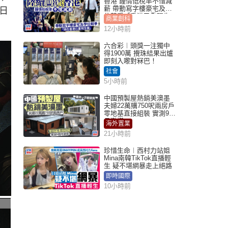
香港 鍾情低稅率不惜減
薪 帶動寫字樓豪宅及學
日
位競爭「香港已重現生
商業創科
機」
12小時前
六合彩︱頭獎一注獨中
得1900萬 攪珠結果出爐
即刻入嚟對冧巴！
社會
5小時前
中國預製屋熱銷美澳墨
夫婦22萬購750呎兩房戶
零地基直接組裝 實測9個
月激讚
海外置業
21小時前
珍惜生命︱西村力站姐
Mina南韓TikTok直播輕
生 疑不堪網暴走上絕路
即時國際
10小時前