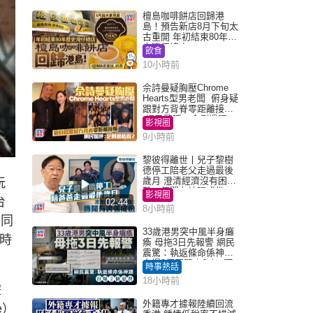
檀島咖啡餅店回歸港
島！預告新店8月下旬太
古重開 年初結束80年歷
史灣仔總店
飲食
10小時前
佘詩曼疑胸壓Chrome
Hearts型男老闆 俯身疑
跟對方背脊零距離接觸
網民驚呼：企側邊唔
影視圈
得？
9小時前
黎彼得離世丨兒子黎樹
德停工陪老父走過最後
歲月 澄清經濟沒有困
玩
難：傳聞有誇張成份
影視圈
台
02:44
8小時前
 同
33歲港男突中風半身癱
同時
瘓 母拖3日先報警 網民
震驚：執返條命係神蹟
自爆2個惡習｜Juicy叮
時事熱話
18小時前
遊
外籍專才據報陸續回流
e）