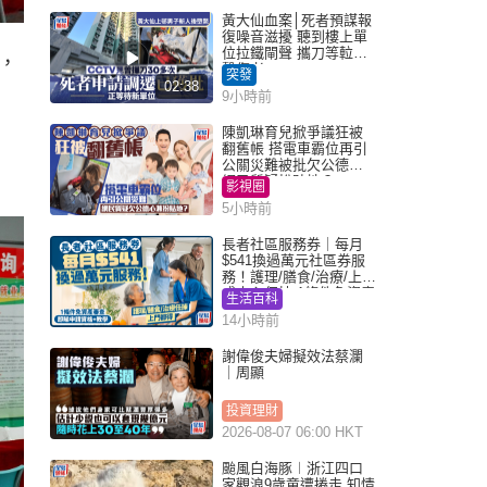
黃大仙血案│死者預謀報
復噪音滋擾 聽到樓上單
位拉鐵閘聲 攜刀等𨋢伏
，
擊傷者
突發
02:38
9小時前
陳凱琳育兒掀爭議狂被
翻舊帳 搭電車霸位再引
公關災難被批欠公德心
網民質疑扮貼地？
影視圈
5小時前
長者社區服務券｜每月
$541換過萬元社區券服
務！護理/膳食/治療/上門
或中心任揀 1條件免資產
生活百科
審查（附申請資格及教
14小時前
學）
謝偉俊夫婦擬效法蔡瀾
｜周顯
投資理財
2026-08-07 06:00 HKT
颱風白海豚︱浙江四口
家觀浪9歲童遭捲走 知情