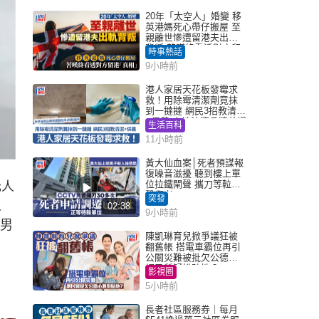
20年「太空人」婚變 移
英港媽死心帶仔搬屋 至
親離世慘遭留港夫出軌
背叛 苦嘆終看透對方留
時事熱話
港「真相」｜Juicy叮
9小時前
港人家居天花板發霉求
救！用除霉清潔劑竟抹
到一撻撻 網民3招教清潔
+保養 本地油漆品牌曾提
生活百科
醒勿用1物防變色
11小時前
黃大仙血案│死者預謀報
復噪音滋擾 聽到樓上單
位拉鐵閘聲 攜刀等𨋢伏
元人
擊傷者
突發
人
02:38
9小時前
回男
陳凱琳育兒掀爭議狂被
翻舊帳 搭電車霸位再引
公關災難被批欠公德心
網民質疑扮貼地？
影視圈
5小時前
長者社區服務券｜每月