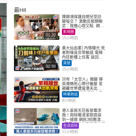
最Hit
陳錦鴻保護自閉兒受訪
變嗌交？ 激動反駁顏聯
武：我擔心咁又點 網民
批主持咄咄逼人
影視圈
01:20
15小時前
黃大仙血案│內情曝光 死
者對噪音非常敏感 電梯
內狂斬樓上住客 返回住
所墮樓亡
突發
02:38
15小時前
20年「太空人」婚變 移
英港媽死心帶仔搬屋 至
親離世慘遭留港夫出軌
背叛 苦嘆終看透對方留
時事熱話
港「真相」｜Juicy叮
9小時前
港人家居天花板發霉求
救！用除霉清潔劑竟抹
到一撻撻 網民3招教清潔
+保養 本地油漆品牌曾提
生活百科
醒勿用1物防變色
11小時前