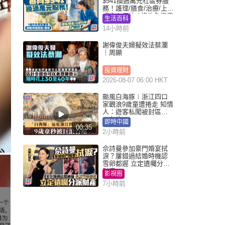
$541換過萬元社區券服
務！護理/膳食/治療/上門
或中心任揀 1條件免資產
生活百科
審查（附申請資格及教
14小時前
學）
謝偉俊夫婦擬效法蔡瀾
｜周顯
投資理財
2026-08-07 06:00 HKT
颱風白海豚︱浙江四口
家觀浪9歲童遭捲走 知情
人：遊客私闖被封區域
︱有片
即時中國
00:35
2小時前
佘詩曼參加豪門婚宴拭
淚？屢錯過結婚時機認
雪卵都遲 立定遺囑分派
財產
影視圈
7小時前