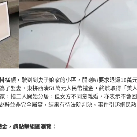
駕掛橫額，駛到到妻子娘家的小區，開喇叭要求退還18萬
子為了娶妻，東拼西湊51萬元人民幣禮金，終於取得「美
娘家，指二人開始分居，但女方不同意離婚，亦表示不會
說辭並非完全屬實，結果有待法院判決。事件引起網民熱
禮金，請點擊組圖瀏覽：