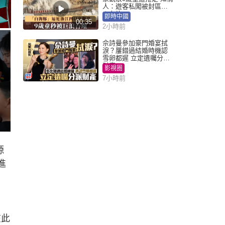
人：遊客私闖被封區域
︱有片
即時中國
00:35
2小時前
佘詩曼參加豪門婚宴拭
淚？屢錯過結婚時機認
雪卵都遲 立定遺囑分派
財產
影視圈
7小時前
源
進
在此