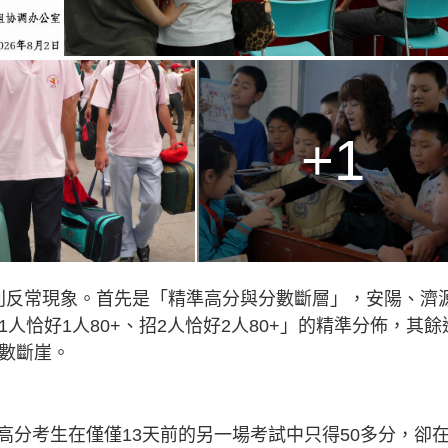
+1
列反常現象。首先是「精準高分與分數斷層」，安陽、濟
人恰好1人80+、招2人恰好2人80+」的精準分佈，其餘
分數斷崖。
高分考生在僅僅13天前的另一場考試中只得50多分，卻