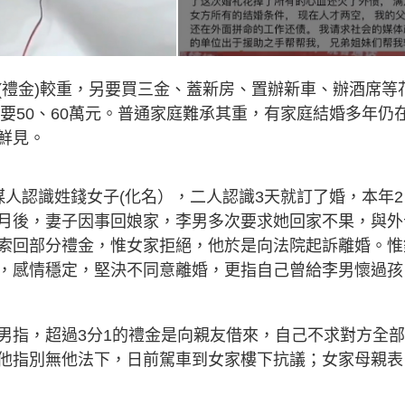
(禮金)較重，另要買三金、蓋新房、置辦新車、辦酒席等
至要50、60萬元。普通家庭難承其重，有家庭結婚多年仍
鮮見。
經媒人認識姓錢女子(化名），二人認識3天就訂了婚，本年2
月後，妻子因事回娘家，李男多次要求她回家不果，與外
索回部分禮金，惟女家拒絕，他於是向法院起訴離婚。惟
，感情穩定，堅決不同意離婚，更指自己曾給李男懷過孩
男指，超過3分1的禮金是向親友借來，自己不求對方全
他指別無他法下，日前駕車到女家樓下抗議；女家母親表