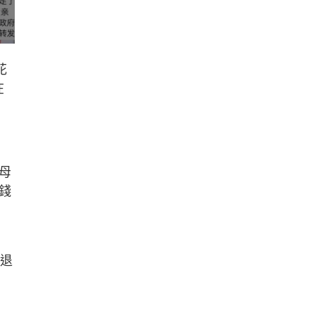
花
在
母
錢
部退