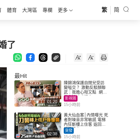
繁
简
育
體育
大灣區
專欄
更多
婚了
最Hit
陳錦鴻保護自閉兒受訪
變嗌交？ 激動反駁顏聯
武：我擔心咁又點 網民
批主持咄咄逼人
影視圈
01:20
15小時前
黃大仙血案│內情曝光 死
者對噪音非常敏感 電梯
內狂斬樓上住客 返回住
所墮樓亡
突發
02:38
15小時前