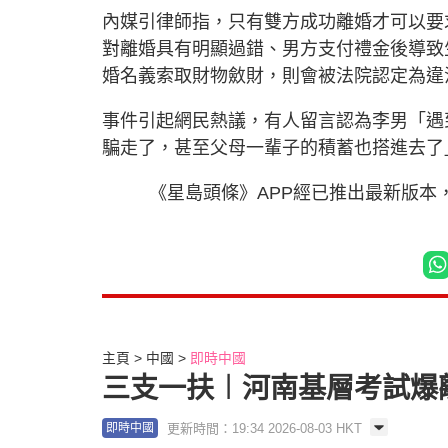
內媒引律師指，只有雙方成功離婚才可以要
對離婚具有明顯過錯、男方支付禮金後導致
婚名義索取財物斂財，則會被法院認定為違
事件引起網民熱議，有人留言認為李男「遇
騙走了，甚至父母一輩子的積蓄也搭進去了
《星島頭條》APP經已推出最新版本
主頁
中國
即時中國
三支一扶︱河南基層考試爆
更新時間：19:34 2026-08-03 HKT
即時中國