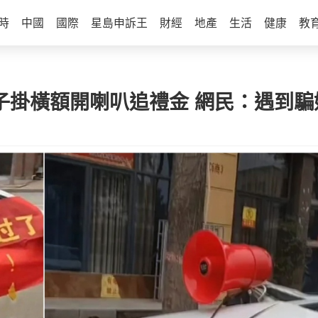
時
中國
國際
星島申訴王
財經
地產
生活
健康
教
子掛橫額開喇叭追禮金 網民：遇到騙