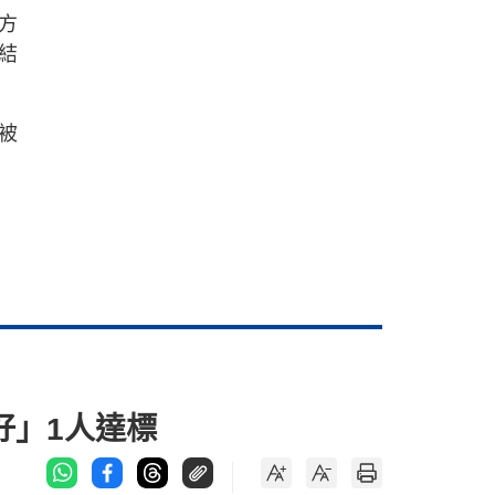
方
結
被
好」1人達標