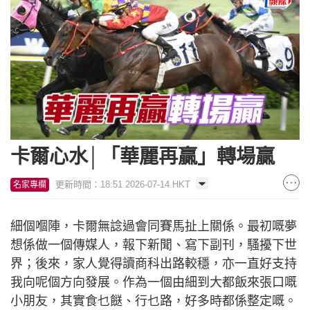
卡爾心水│「華麗再贏」轉場贏
更新時間：18:51 2026-07-14 HKT
名家專欄
細個嗰陣，卡爾無諗過會同賽馬扯上關係。最初嘅夢
想係做一個傳媒人，報下新聞、寫下副刊，騷擾下世
界；後來，家人覺得讀商科出路較穩，亦一直好支持
我向呢個方向發展。作為一個由細到大都飯來張口嘅
小朋友，其實食乜餸、行乜路，好多時都係整定嘅。