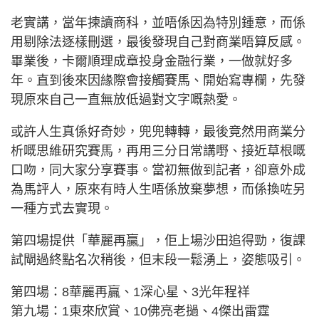
老實講，當年揀讀商科，並唔係因為特別鍾意，而係
用剔除法逐樣刪選，最後發現自己對商業唔算反感。
畢業後，卡爾順理成章投身金融行業，一做就好多
年。直到後來因緣際會接觸賽馬、開始寫專欄，先發
現原來自己一直無放低過對文字嘅熱愛。
或許人生真係好奇妙，兜兜轉轉，最後竟然用商業分
析嘅思維研究賽馬，再用三分日常講嘢、接近草根嘅
口吻，同大家分享賽事。當初無做到記者，卻意外成
為馬評人，原來有時人生唔係放棄夢想，而係換咗另
一種方式去實現。
第四場提供「華麗再贏」，佢上場沙田追得勁，復課
試閘過終點名次稍後，但末段一鬆湧上，姿態吸引。
第四場：8華麗再贏、1深心星、3光年程祥
第九場：1東來欣賞、10佛亮老撾、4傑出雷霆