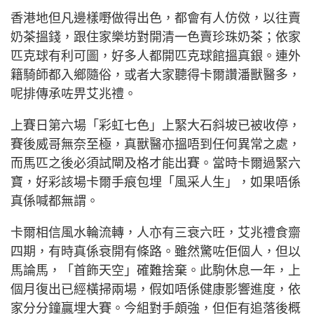
香港地但凡邊樣嘢做得出色，都會有人仿傚，以往賣
奶茶搵錢，跟住家樂坊對開清一色賣珍珠奶茶；依家
匹克球有利可圖，好多人都開匹克球館搵真銀。連外
籍騎師都入鄉隨俗，或者大家聽得卡爾讚潘獸醫多，
呢排傳承咗畀艾兆禮。
上賽日第六場「彩虹七色」上緊大石斜坡已被收停，
賽後威哥無奈至極，真獸醫亦搵唔到任何異常之處，
而馬匹之後必須試閘及格才能出賽。當時卡爾過緊六
寶，好彩該場卡爾手痕包埋「風采人生」，如果唔係
真係喊都無謂。
卡爾相信風水輪流轉，人亦有三衰六旺，艾兆禮食齋
四期，有時真係衰開有條路。雖然驚咗佢個人，但以
馬論馬，「首飾天空」確難捨棄。此駒休息一年，上
個月復出已經橫掃兩場，假如唔係健康影響進度，依
家分分鐘贏埋大賽。今組對手頗強，但佢有追落後概