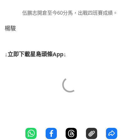
伍鵬志開倉至今60分馬，出戰四班賽成績。
楊駿
↓立即下載星島頭條App↓