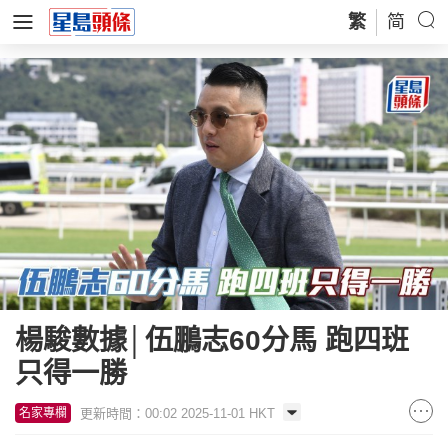
繁
简
楊駿數據│伍鵬志60分馬 跑四班
只得一勝
更新時間：00:02 2025-11-01 HKT
名家專欄