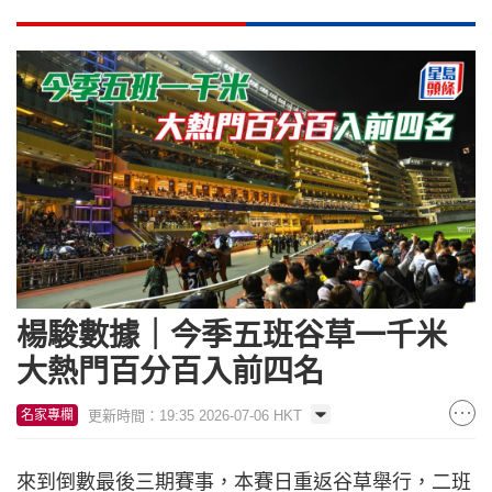
楊駿數據｜今季五班谷草一千米
大熱門百分百入前四名
更新時間：19:35 2026-07-06 HKT
名家專欄
來到倒數最後三期賽事，本賽日重返谷草舉行，二班