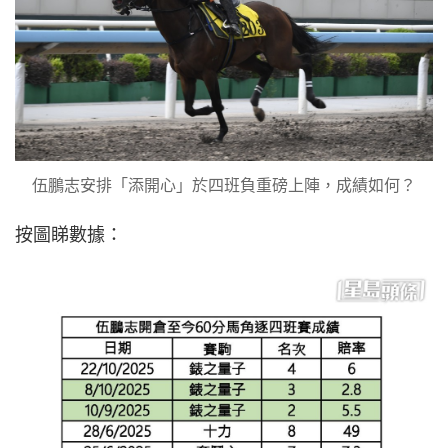
伍鵬志安排「添開心」於四班負重磅上陣，成績如何？
按圖睇數據：