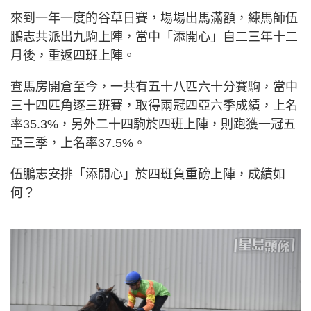
來到一年一度的谷草日賽，場場出馬滿額，練馬師伍
鵬志共派出九駒上陣，當中「添開心」自二三年十二
月後，重返四班上陣。
查馬房開倉至今，一共有五十八匹六十分賽駒，當中
三十四匹角逐三班賽，取得兩冠四亞六季成績，上名
率35.3%，另外二十四駒於四班上陣，則跑獲一冠五
亞三季，上名率37.5%。
伍鵬志安排「添開心」於四班負重磅上陣，成績如
何？