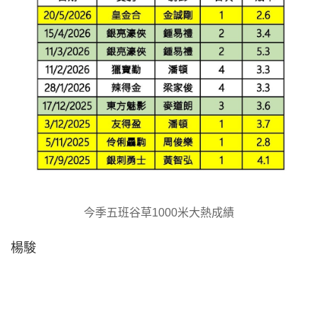
今季五班谷草1000米大熱成績
楊駿