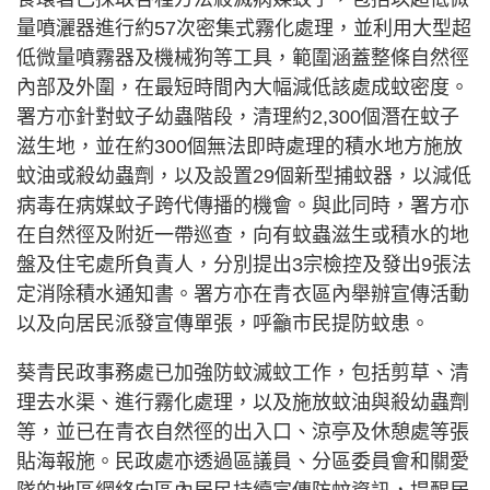
量噴灑器進行約57次密集式霧化處理，並利用大型超
低微量噴霧器及機械狗等工具，範圍涵蓋整條自然徑
內部及外圍，在最短時間內大幅減低該處成蚊密度。
署方亦針對蚊子幼蟲階段，清理約2,300個潛在蚊子
滋生地，並在約300個無法即時處理的積水地方施放
蚊油或殺幼蟲劑，以及設置29個新型捕蚊器，以減低
病毒在病媒蚊子跨代傳播的機會。與此同時，署方亦
在自然徑及附近一帶巡查，向有蚊蟲滋生或積水的地
盤及住宅處所負責人，分別提出3宗檢控及發出9張法
定消除積水通知書。署方亦在青衣區內舉辦宣傳活動
以及向居民派發宣傳單張，呼籲市民提防蚊患。
葵青民政事務處已加強防蚊滅蚊工作，包括剪草、清
理去水渠、進行霧化處理，以及施放蚊油與殺幼蟲劑
等，並已在青衣自然徑的出入口、涼亭及休憩處等張
貼海報施。民政處亦透過區議員、分區委員會和關愛