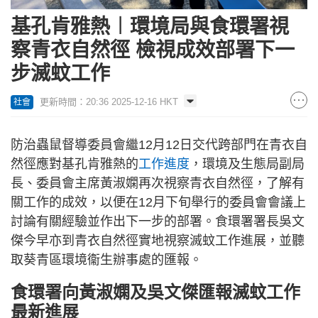
基孔肯雅熱︱環境局與食環署視
察青衣自然徑 檢視成效部署下一
步滅蚊工作
更新時間：20:36 2025-12-16 HKT
社會
防治蟲鼠督導委員會繼12月12日交代跨部門在青衣自
然徑應對基孔肯雅熱的
工作進度
，環境及生態局副局
長、委員會主席黃淑嫻再次視察青衣自然徑，了解有
關工作的成效，以便在12月下旬舉行的委員會會議上
討論有關經驗並作出下一步的部署。食環署署長吳文
傑今早亦到青衣自然徑實地視察滅蚊工作進展，並聽
取葵青區環境衞生辦事處的匯報。
食環署向黃淑嫻及吳文傑匯報滅蚊工作
最新進展