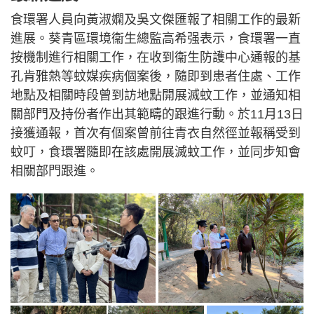
食環署人員向黃淑嫻及吳文傑匯報了相關工作的最新
進展。葵青區環境衞生總監高希强表示，食環署一直
按機制進行相關工作，在收到衞生防護中心通報的基
孔肯雅熱等蚊媒疾病個案後，隨即到患者住處、工作
地點及相關時段曾到訪地點開展滅蚊工作，並通知相
關部門及持份者作出其範疇的跟進行動。於11月13日
接獲通報，首次有個案曾前往青衣自然徑並報稱受到
蚊叮，食環署隨即在該處開展滅蚊工作，並同步知會
相關部門跟進。