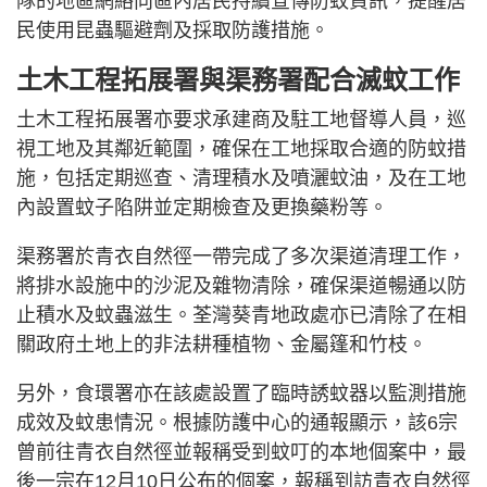
隊的地區網絡向區內居民持續宣傳防蚊資訊，提醒居
民使用昆蟲驅避劑及採取防護措施。
土木工程拓展署與渠務署配合滅蚊工作
土木工程拓展署亦要求承建商及駐工地督導人員，巡
視工地及其鄰近範圍，確保在工地採取合適的防蚊措
施，包括定期巡查、清理積水及噴灑蚊油，及在工地
內設置蚊子陷阱並定期檢查及更換藥粉等。
渠務署於青衣自然徑一帶完成了多次渠道清理工作，
將排水設施中的沙泥及雜物清除，確保渠道暢通以防
止積水及蚊蟲滋生。荃灣葵青地政處亦已清除了在相
關政府土地上的非法耕種植物、金屬篷和竹枝。
另外，食環署亦在該處設置了臨時誘蚊器以監測措施
成效及蚊患情況。根據防護中心的通報顯示，該6宗
曾前往青衣自然徑並報稱受到蚊叮的本地個案中，最
後一宗在12月10日公布的個案，報稱到訪青衣自然徑