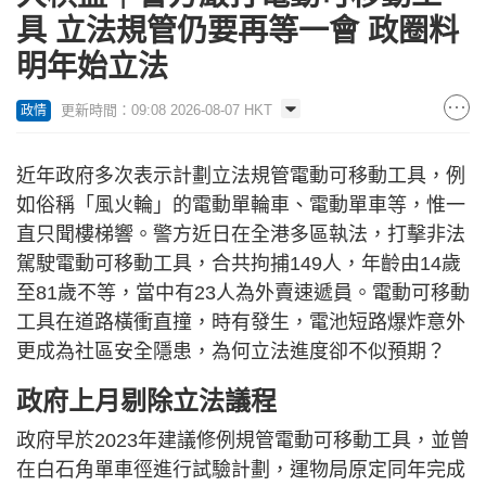
具 立法規管仍要再等一會 政圈料
明年始立法
更新時間：09:08 2026-08-07 HKT
政情
近年政府多次表示計劃立法規管電動可移動工具，例
如俗稱「風火輪」的電動單輪車、電動單車等，惟一
直只聞樓梯響。警方近日在全港多區執法，打擊非法
駕駛電動可移動工具，合共拘捕149人，年齡由14歲
至81歲不等，當中有23人為外賣速遞員。電動可移動
工具在道路橫衝直撞，時有發生，電池短路爆炸意外
更成為社區安全隱患，為何立法進度卻不似預期？
政府上月剔除立法議程
政府早於2023年建議修例規管電動可移動工具，並曾
在白石角單車徑進行試驗計劃，運物局原定同年完成