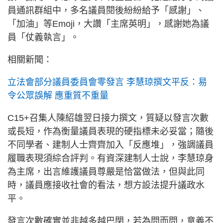
員通訊群組中，多名議員閱後紛紛給予「感謝」、
「加油」等Emoji，大讚「主席英明」，感謝她為議
員「仗義執言」。
相關新聞：
立法會部分議員委員會零發言 李慧琼撰文平反：易
令公眾誤解 應重質不重量
C15+召集人陳紹雄翌日接力撰文，質疑以發言次數
或長短，作為衡量議員表現的硬指標未必妥當；隨後
不同學者、建制人士齊齊加入「反應堆」，強調議員
履職表現須綜合評判。有資深建制人士說，李慧琼身
為主席，出言維護議員尊嚴是恰當做法，但與此同
時，議員應接收社會的看法，想方設法提升議政水
平。
發言次數確實並非越多越巴閉，若為問而問，意義不