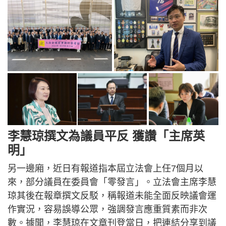
李慧琼撰文為議員平反 獲讚「主席英
明」
另一邊廂，近日有報道指本屆立法會上任7個月以
來，部分議員在委員會「零發言」。立法會主席李慧
琼其後在報章撰文反駁，稱報道未能全面反映議會運
作實況，容易誤導公眾，強調發言應重質素而非次
數。據聞，李慧琼在文章刊登當日，把連結分享到議