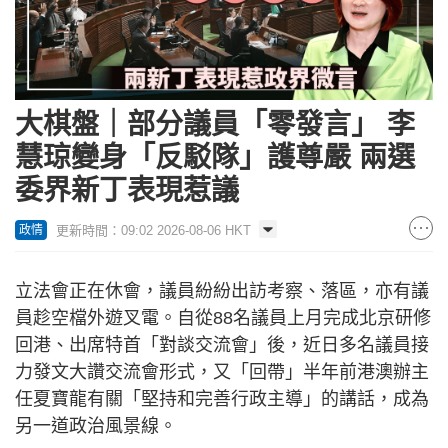
大棋盤｜部分議員「零發言」 李
慧琼變身「反駁隊」護尊嚴 兩選
委界新丁表現惹議
更新時間：09:02 2026-08-06 HKT
政情
立法會正在休會，議員紛紛出訪考察、落區，亦有議
員趁空檔外遊叉電。自從88名議員上月完成北京研修
回港、出席特首「對談交流會」後，近日多名議員接
力發文大讚交流會形式，又「回帶」半年前港澳辦主
任夏寶龍有關「堅持和完善行政主導」的講話，成為
另一道政治風景線。