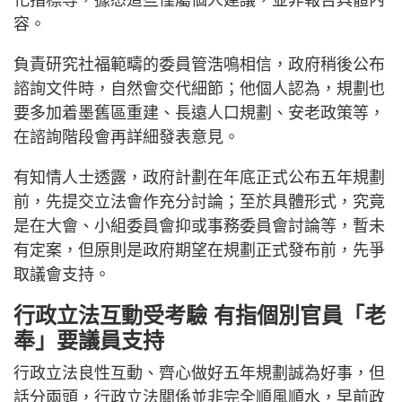
化指標等，據悉這些僅屬個人建議，並非報告具體內
容。
負責研究社福範疇的委員管浩鳴相信，政府稍後公布
諮詢文件時，自然會交代細節；他個人認為，規劃也
要多加着墨舊區重建、長遠人口規劃、安老政策等，
在諮詢階段會再詳細發表意見。
有知情人士透露，政府計劃在年底正式公布五年規劃
前，先提交立法會作充分討論；至於具體形式，究竟
是在大會、小組委員會抑或事務委員會討論等，暫未
有定案，但原則是政府期望在規劃正式發布前，先爭
取議會支持。
行政立法互動受考驗 有指個別官員「老
奉」要議員支持
行政立法良性互動、齊心做好五年規劃誠為好事，但
話分兩頭，行政立法關係並非完全順風順水，早前政