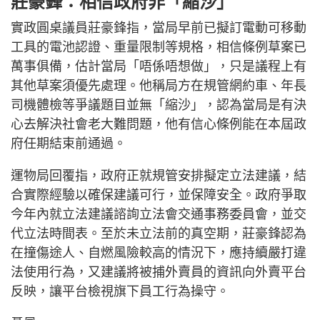
莊豪鋒：相信政府非「縮沙」
實政圓桌議員莊豪鋒指，當局早前已擬訂電動可移動
工具的電池認證、重量限制等規格，相信條例草案已
萬事俱備，估計當局「唔係唔想做」，只是議程上有
其他草案須優先處理。他稱局方在規管網約車、年長
司機體檢等爭議題目並無「縮沙」，認為當局是有決
心去解決社會老大難問題，他有信心條例能在本屆政
府任期結束前通過。
運物局回覆指，政府正就規管安排擬定立法建議，結
合實際經驗以確保建議可行，並保障安全。政府爭取
今年內就立法建議諮詢立法會交通事務委員會，並交
代立法時間表。至於未立法前的真空期，莊豪鋒認為
在撞傷途人、自燃風險較高的情況下，應持續嚴打違
法使用行為，又建議將被捕外賣員的資訊向外賣平台
反映，讓平台檢視旗下員工行為操守。