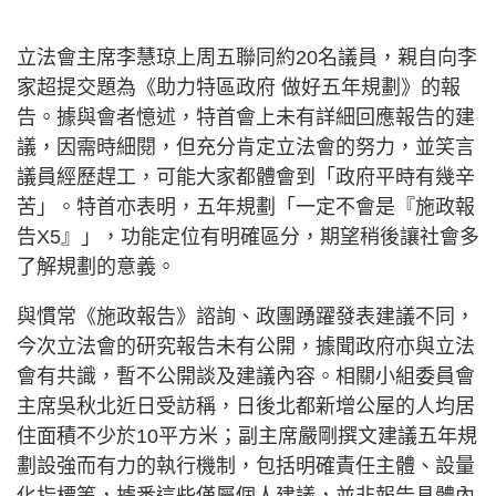
立法會主席李慧琼上周五聯同約20名議員，親自向李
家超提交題為《助力特區政府 做好五年規劃》的報
告。據與會者憶述，特首會上未有詳細回應報告的建
議，因需時細閱，但充分肯定立法會的努力，並笑言
議員經歷趕工，可能大家都體會到「政府平時有幾辛
苦」。特首亦表明，五年規劃「一定不會是『施政報
告X5』」，功能定位有明確區分，期望稍後讓社會多
了解規劃的意義。
與慣常《施政報告》諮詢、政團踴躍發表建議不同，
今次立法會的研究報告未有公開，據聞政府亦與立法
會有共識，暫不公開談及建議內容。相關小組委員會
主席吳秋北近日受訪稱，日後北都新增公屋的人均居
住面積不少於10平方米；副主席嚴剛撰文建議五年規
劃設強而有力的執行機制，包括明確責任主體、設量