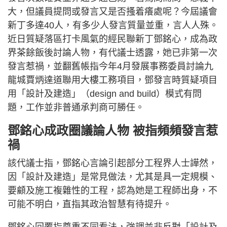
大，但議員提問或發言又是否搔着癢處呢？今屆議會
新丁多達40人，有多少人發言質量並重，言人人殊。
近日質疑落區打卡風氣的經民聯新丁鄧銘心，成為政
界茶餘飯後討論人物，有代議士透露，她已非第一次
發言惹禍，並翻舊帳指今年4月發展事務委員討論九
龍城賈炳達道聯用大樓工務項目，鄧發言時質疑項目
用「設計及建造」（design and build）模式有問
題，工作並非普通承判商可勝任。
鄧銘心成政圈議論人物 被指頻頻發言惹
禍
該代議士指，鄧銘心言論引起部分工程界人士譁然，
因「設計及建造」是常見做法，尤其是具一定規模、
要顧及施工複雜性的工程，認為她是工程師出身，不
可能不明白，直指其政治智慧有待提升。