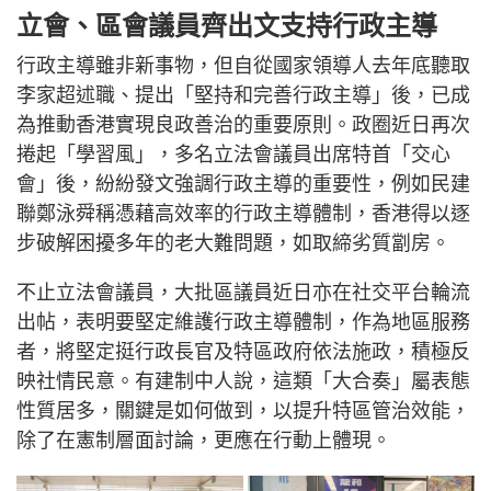
立會、區會議員齊出文支持行政主導
行政主導雖非新事物，但自從國家領導人去年底聽取
李家超述職、提出「堅持和完善行政主導」後，已成
為推動香港實現良政善治的重要原則。政圈近日再次
捲起「學習風」，多名立法會議員出席特首「交心
會」後，紛紛發文強調行政主導的重要性，例如民建
聯鄭泳舜稱憑藉高效率的行政主導體制，香港得以逐
步破解困擾多年的老大難問題，如取締劣質劏房。
不止立法會議員，大批區議員近日亦在社交平台輪流
出帖，表明要堅定維護行政主導體制，作為地區服務
者，將堅定挺行政長官及特區政府依法施政，積極反
映社情民意。有建制中人說，這類「大合奏」屬表態
性質居多，關鍵是如何做到，以提升特區管治效能，
除了在憲制層面討論，更應在行動上體現。