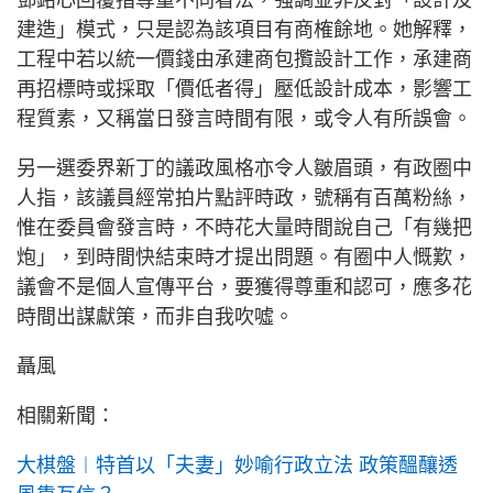
鄧銘心回覆指尊重不同看法，強調並非反對「設計及
建造」模式，只是認為該項目有商榷餘地。她解釋，
工程中若以統一價錢由承建商包攬設計工作，承建商
再招標時或採取「價低者得」壓低設計成本，影響工
程質素，又稱當日發言時間有限，或令人有所誤會。
另一選委界新丁的議政風格亦令人皺眉頭，有政圈中
人指，該議員經常拍片點評時政，號稱有百萬粉絲，
惟在委員會發言時，不時花大量時間說自己「有幾把
炮」，到時間快結束時才提出問題。有圈中人慨歎，
議會不是個人宣傳平台，要獲得尊重和認可，應多花
時間出謀獻策，而非自我吹噓。
聶風
相關新聞：
大棋盤︱特首以「夫妻」妙喻行政立法 政策醞釀透