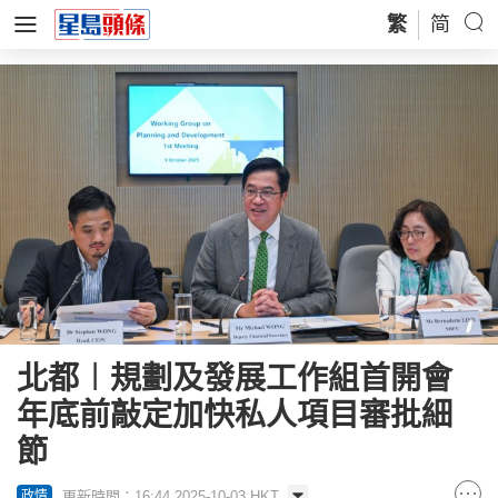
繁
简
北都︱規劃及發展工作組首開會
年底前敲定加快私人項目審批細
節
更新時間：16:44 2025-10-03 HKT
政情