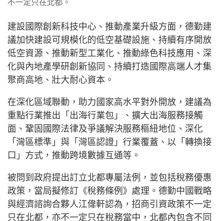
不一定只在北都。
建設國際創新科技中心、推動產業升級方面，德勤建
議加快建設可規模化的低空基礎設施、持續有序開放
低空資源、推動新型工業化、推動綠色科技應用、深
化與內地產學研創新協同、持續打造國際高端人才集
聚商高地、壯大耐心資本。
在深化區域聯動，助力國家高水平對外開放，建議為
重點行業推出「出海行業包」、擴大出海服務接觸
面、鞏固國際法律及爭議解決服務樞紐地位、深化
「灣區標準」與「灣區認證」行業覆蓋、以「轉換接
口」方式，推動跨境數據互通等。
被問到政府提出訂立北都專屬法例，並包括稅務優惠
政策，當局擬修訂《稅務條例》處理。德勤中國戰略
與經濟諮詢合夥人江偉軒認為，招商引資政策不一定
只在北都，亦不一定只在稅務當中，北都內包含不同