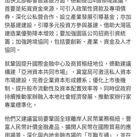
加快北部都會區建設方面，德勤提出4個領域建議，
首要是拓寬資金來源，可引入政策性貸款及專項債
券、深化公私營合作、設立產業發展引導基金；亦加
快基建建設，引導多元投資方參與基建、借助大灣區
建造業優勢降本增效；要加強園區公司招商引資統
籌；加強跨境協同，包括要創新、產業、資金及人才
協同。
就鞏固提升國際金融中心及商貿樞紐地位，德勤建議
構建「亞洲資本共同市場」，冀當局可激活私人資本
市場建設，完善企業資本形成體系；優化上市後機
制，提升股市流動性及資本配置效率等。同時促政府
持續推動家辦融入本地社會經濟發展、推動家辦行家
專業標準化。
他們又建議當局要鞏固全球離岸人民幣業務樞紐，豐
富人民幣計價金融產品、擴闊人民幣在國際貿易的應
用場景、深化與內地金融市場的「互聯互通」，並在