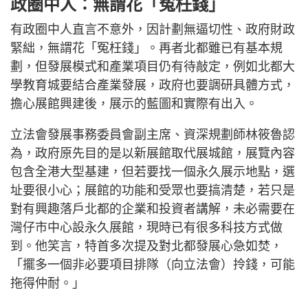
政圈中人：無謂花「冤枉錢」
有政圈中人直言不意外，因計劃無逼切性、政府財政
緊絀，無謂花「冤枉錢」。再者北都雖已有基本規
劃，但發展模式和產業項目仍有待敲定，例如北都大
學教育城要結合產業發展，政府也要調研具體方式，
擔心展館興建後，展示的藍圖和實際有出入。
立法會發展事務委員會副主席、資深規劃師林筱魯認
為，政府原先目的是以新展館取代展城館，展覽內容
包含全港大型基建，但若要找一個永久展示地點，選
址要很小心；展館的功能和受眾也要搞清楚，若只是
對有興趣落戶北都的企業和投資者講解，未必需要在
灣仔市中心設永久展館，現時已有很多科技方式做
到。他笑言，特首多次提及對北都發展心急如焚，
「擺多一個非必要項目排隊（向立法會）拎錢，可能
拖得仲耐。」