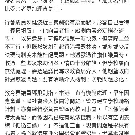
凌者突然「良心發現」？正如劇中提到，加害者有時
比受害者更加理直氣壯。
行會成員陳健波近日煲劇後有感而發，形容自己看得
「義憤填膺」。他向筆者指，戲劇內容必定稍為誇
張，「以牙還牙」可博取觀眾一時快感，但實際上並
不可行，但既然該劇引起香港觀眾共鳴，或多或少反
映現時制度未能杜絕問題。他透露過往擔任議員時，
收過一些欺凌求助個案，情節十分離譜，但學校層面
無法處理，需透過議員尋求教育局介入。他期望政府
針對欺凌問題，要有清晰介入機制，防範問題惡化。
教育界議員鄧飛則指，本港一直有機制處理，早年因
應童黨、黑社會滲入校園等問題，警方建立學校聯絡
計劃，亦有總督察負責警區內校園事宜，「唔係話香
港太寬鬆，而係因為已經有執法機制，所以有空間去
講『循循善誘』。」不過他直言，現實問題是學校有
心魔，擔心欺凌事件公開後會影響招生，尤其本港學