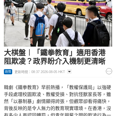
大棋盤︱「鐵拳教育」適用香港
阻欺凌？政界盼介入機制更清晰
更新時間：08:37 2026-08-05 HKT
政情
韓劇《鐵拳教育》早前熱播，「教權保護局」以強硬
手段處理校園欺凌、教權受損、對抗怪獸家長等，雖
然「以暴制暴」劇情顯得誇張，但觀眾卻看得痛快，
背後反映的是令人無力的教育現實環境。在香港，沒
有多少人再認同體罰，但青年朋輩之間的欺凌行為一