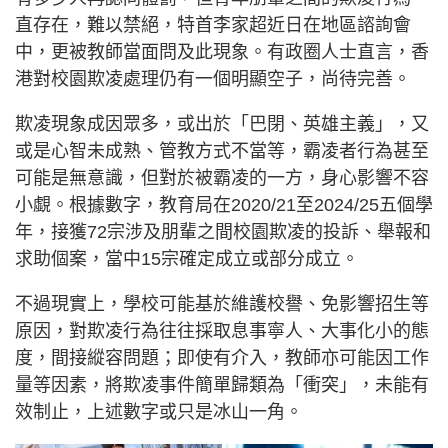
直存在，難以禁絕，特首李家超近日在地區諮詢會
中，更被教師當面問及此現象。有政圈人士直言，香
港對校園欺凌處理仍有一個明顯空子，尚待完善。
欺凌現象成因眾多，或出於「巴閉、英雄主義」，又
或是心智未成熟、管教方式不當等，霸凌者行為甚至
可能是無意識，但對於被霸凌的一方，身心影響不容
小覷。根據數字，教育局在2020/21至2024/25五個學
年，接獲72宗涉及朋輩之間校園欺凌的投訴、舉報和
求助個案，當中15宗確定成立或部分成立。
不過現實上，學校可能基於維護校譽、免影響招生等
原因，對欺凌行為往往採取息事寧人、大事化小的態
度，間接縱容問題；即使有介入，教師亦可能因工作
量等因素，將欺凌事件簡單歸類為「衝突」，未能有
效制止，上述數字或只是冰山一角。