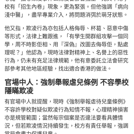
校有「招生內卷」現象，更為緊張。但他強調「病向
淺中醫」，盡早專業介入，將問題消弭於萌牙狀態。
他又指，欺凌行為亦包括人格侮辱、杯葛、惡意中傷
等形式，法律上難跟進，「有學生開群組攻擊一個同
學，周不時影佢相、用『深偽』改圖去侮辱佢，點處
理呢？」他認為，現時法律對精神上、名譽上的惡性
行為，仍未有充足法律規範，他有意委託立法會研究
部參考其他地區經驗，找出適合香港的做法。
官場中人：強制舉報虐兒條例 不容學校
隱瞞欺凌
有官場中人就提醒，現時《強制舉報虐待兒童條例》
不容許學校對疑似欺凌行為知情不報，心理精神損害
亦是規管範圍；當然每宗個案是否違法要看具體情
況，但若欺凌情況持續發生，校方有責任舉報，強調
當局會盡力保護兒童。