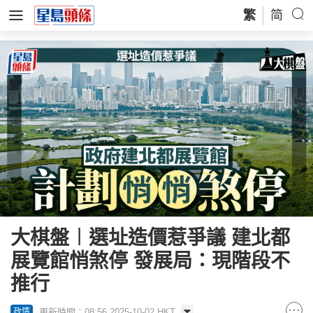
繁
简
大棋盤︱選址造價惹爭議 建北都
展覽館悄煞停 發展局：現階段不
推行
更新時間：08:56 2025-10-02 HKT
政情