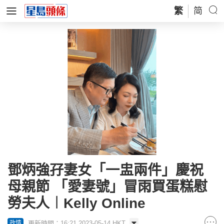
繁
简
鄧炳強孖妻女「一盅兩件」慶祝
母親節 「愛妻號」冒雨買蛋糕慰
勞夫人︱Kelly Online
更新時間：16:21 2023-05-14 HKT
政情