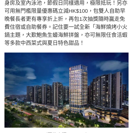
身房及室內泳池，節假日同樣適用，極限抵玩！另亦
可用無門檻限量優惠碼立減HK$100，包雙人自助早
晚餐長者更有專享折上折，再包1次抽獎隨時贏走免
費住宿或自助餐券。記住要一試全新「海鮮燒烤小火
鍋主題，大歎鮑魚生蠔海鮮拼盤，亦可無限任食活蝦
等多款中西菜式與夏日特色甜品！