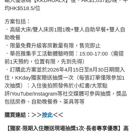
輸入優惠碼【KKDHUALX】後，HK$1,037起/晚，平
均HK$518.5/位
方案包括：
．高級大床/雙人床房1間1晚+雙人自助早餐+雙人自
助晚餐
．限量免費升級客房數量有限，售完即止
．華邑雅集手工活動體驗時間：15:00-17:00（需提
前1天預約，位置有限，先到先得）
．訂購此方案並於2026年4月15日至8月30日期間入
住，KKday獨家贈送抽獎一次（每張訂單僅限參加1
次抽獎）：入住後拍照發佈於小紅書/大眾點
評/YouTube/Instagram等社交媒體可參與抽獎，獎品
包括房券、自助晚餐券、茶具等等
購買連結：＞＞
按此
＜＜
【獨家·限期入住贈送現場抽獎1次·長者專享優惠】高