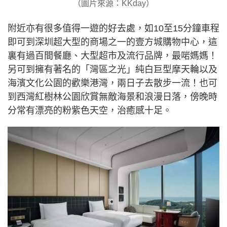
（圖片來源：KKday）
附近亦有很多值得一遊的好去處，如10至15分鐘車程
即可到深圳超大型的商場之一的壹方城購物中心，這
裏有過百間餐廳、大型超市及流行品牌，最啱媽媽！
另可到擁有著名的「灣區之光」純白巨型摩天輪以及
海濱文化公園的歡樂港灣，兩日子去散步一流！也可
到西灣紅樹林公園欣賞無敵海景和浪漫日落，傍晚時
分常有漂亮的粉紫色天空，治癒感十足。