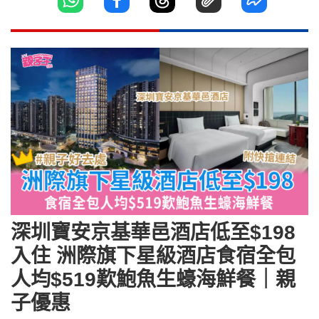
深圳寶安京基華邑酒店低至$198
入住 洲際旗下星級酒店食宿全包
人均$519歎鮑魚生蠔海鮮餐｜親
子優惠