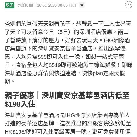
更新時間：16:51 2026-08-05 HKT
親子
爸媽們於暑假天天對著孩子，想輕鬆一下二人世界玩
了天？可以留意今日（5日）的深圳酒店優惠，兩口
子暫時放下湊仔的壓力，好好去玩兩天。IHG洲際酒
店集團旗下的深圳寶安京基華邑酒店，推出激罕優
惠，人均只需$99即可入住一晚，如想一站式玩兩
日，食宿全包人均$519即可歎鮑魚生蠔海鮮餐！即睇
深圳酒店優惠詳情與快搶連結，快快plan定兩天假
期。
親子優惠｜深圳寶安京基華邑酒店低至
$198入住
深圳寶安京基華邑酒店是IHG洲際酒店集團專為華人
打造的豪華酒店品牌，這次推出的高級客房激劈低至
HK$198/晚即可入住高級客房一晚，更可免費使用健