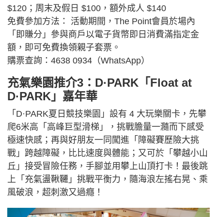
$120；周末及假日 $100，額外成人 $140
免費參加方法： 活動期間，The Point會員於場內
「即賺分」參與商戶以電子貨幣即日消費滿指定金
額，即可免費換領親子套票。
購票查詢：4638 0934（WhatsApp）
充氣樂園推介3：D·PARK「Float at
D·PARK」嘉年華
「D·PARK夏日競技樂園」設有 4 大玩樂關卡，先攀
爬6米高「高峰巨型滑梯」，挑戰膽量一瀡而下感受
極速快感；再與好朋友一同闖進「障礙賽歷險大挑
戰」跨越障礙，比比速度與體能；又可於「攀越小山
丘」接受冒險任務，手腳並用攀上山頂打卡！最後跳
上「充氣盪鞦韆」挑戰平衡力，隨海浪左搖右晃、乘
風破浪，超刺激又過癮！