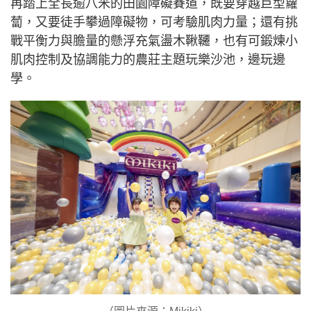
再踏上全長逾八米的田園障礙賽道，既要穿越巨型蘿
蔔，又要徒手攀過障礙物，可考驗肌肉力量；還有挑
戰平衡力與膽量的懸浮充氣盪木鞦韆，也有可鍛煉小
肌肉控制及協調能力的農莊主題玩樂沙池，邊玩邊
學。