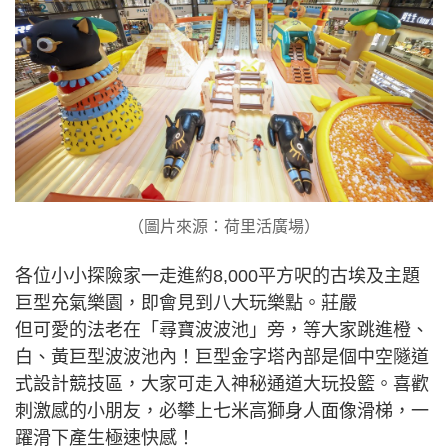
（圖片來源：荷里活廣場）
各位小小探險家一走進約8,000平方呎的古埃及主題
巨型充氣樂園，即會見到八大玩樂點。莊嚴
但可愛的法老在「尋寶波波池」旁，等大家跳進橙、
白、黃巨型波波池內！巨型金字塔內部是個中空隧道
式設計競技區，大家可走入神秘通道大玩投籃。喜歡
刺激感的小朋友，必攀上七米高獅身人面像滑梯，一
躍滑下產生極速快感！