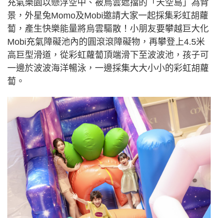
充氣樂園以懸浮空中、被烏雲遮擋的「天空島」為背
景，外星兔Momo及Mobi邀請大家一起採集彩虹胡蘿
蔔，產生快樂能量將烏雲驅散！小朋友要攀越巨大化
Mobi充氣障礙池內的圓滾滾障礙物，再攀登上4.5米
高巨型滑道，從彩虹蘿蔔頂端滑下至波波池，孩子可
一邊於波波海洋暢泳，一邊採集大大小小的彩虹胡蘿
蔔。