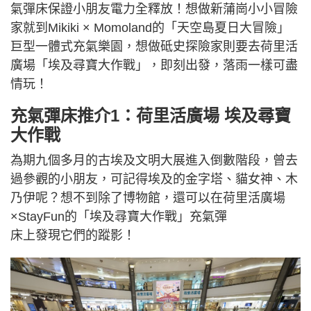
氣彈床保證小朋友電力全釋放！想做新蒲崗小小冒險
家就到Mikiki × Momoland的「天空島夏日大冒險」
巨型一體式充氣樂園，想做砥史探險家則要去荷里活
廣場「埃及尋寶大作戰」，即刻出發，落雨一樣可盡
情玩！
充氣彈床推介1：荷里活廣場 埃及尋寶
大作戰
為期九個多月的古埃及文明大展進入倒數階段，曾去
過參觀的小朋友，可記得埃及的金字塔、貓女神、木
乃伊呢？想不到除了博物館，還可以在荷里活廣場
×StayFun的「埃及尋寶大作戰」充氣彈
床上發現它們的蹤影！