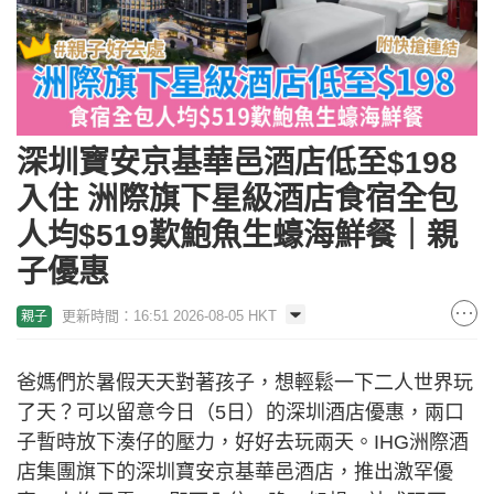
深圳寶安京基華邑酒店低至$198
入住 洲際旗下星級酒店食宿全包
人均$519歎鮑魚生蠔海鮮餐｜親
子優惠
更新時間：16:51 2026-08-05 HKT
親子
爸媽們於暑假天天對著孩子，想輕鬆一下二人世界玩
了天？可以留意今日（5日）的深圳酒店優惠，兩口
子暫時放下湊仔的壓力，好好去玩兩天。IHG洲際酒
店集團旗下的深圳寶安京基華邑酒店，推出激罕優