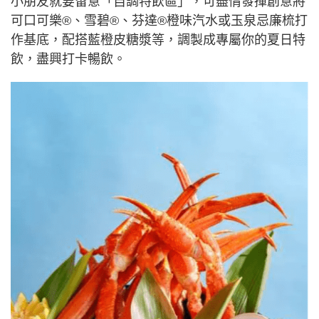
小朋友就要留意「自調特飲區」，可盡情發揮創意將
可口可樂®、雪碧®、芬達®橙味汽水或玉泉忌廉梳打
作基底，配搭藍橙皮糖漿等，調製成專屬你的夏日特
飲，盡興打卡暢飲。