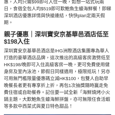
惠，人均只需$99即可入住一晚，如想一站式玩兩
日，食宿全包人均$519即可歎鮑魚生蠔海鮮餐！即睇
深圳酒店優惠詳情與快搶連結，快快plan定兩天假
期。
親子優惠｜深圳寶安京基華邑酒店低至
$198入住
深圳寶安京基華邑酒店是IHG洲際酒店集團專為華人
打造的豪華酒店品牌，這次推出的高級客房激劈低至
HK$198/晚即可入住高級客房一晚，更可免費使用健
身房及室內泳池，節假日同樣適用，極限抵玩！另亦
可用無門檻限量優惠碼立減HK$100，包雙人自助早
晚餐長者更有專享折上折，再包1次抽獎隨時贏走免
費住宿或自助餐券。記住要一試全新「海鮮燒烤小火
鍋主題，大歎鮑魚生蠔海鮮拼盤，亦可無限任食活蝦
等多款中西菜式與夏日特色甜品！