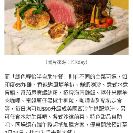
（圖片來源：KKday）
而「綠色輕怡半自助午餐」則有不同的主菜可選，如
印度65炸雞、香辣避風塘羊扒、鮮蝦喇沙、意式水煮
盲鰽、番茄忌廉螺絲粉、招牌海南雞飯、喀什米爾羊
肉咖哩、蜜餞薯仔黑椒牛柳粒、咖哩吉列豬扒定食
等，每日均可加$90升級成美國西冷牛扒配燒汁。另
可任食水耕生菜吧、各式沙律前菜、特色甜品自助
吧。同場還有端午糉超抵加購方案，優惠開放預訂至