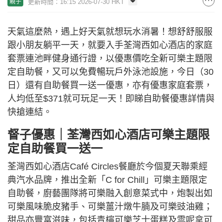
更新時間：16:15 2026-07-30 HKT
親子
天氣這麼熱，遇上好天氣就想玩水消暑！想舒舒服服
跟小朋友躺平一天，就要入手荃灣西如心酒店的家庭
套票連池畔健身通行證，以優惠價吃全新可樂主題限
定自助餐，又可以免費暢玩戶外泳池設施，今日（30
日）還有自助餐買一送一優惠，亦有優惠家庭套票，
人均低至$371就可玩足一天！即睇自助餐優惠詳情與
快搶連結。
督子優惠｜荃灣西如心酒店可樂主題限
定自助餐買一送一
荃灣西如心酒店Café Circles餐廳於今個夏天聯乘經
典汽水品牌，推出全新「C for Chill」可樂主題限定
自助餐，廚藝團隊將可樂融入創意菜式中，炮製出如
可樂風味脆皮豬手、可樂薑汁燉牛腩及可樂豉油雞；
甜品亦豐富滋味，包括青檸可樂芝士蛋糕及雲呢拿可