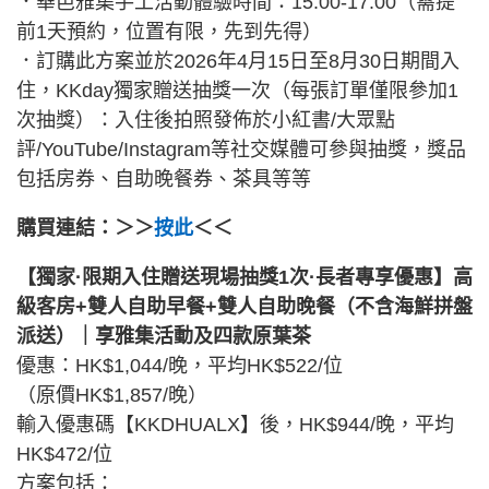
．華邑雅集手工活動體驗時間：15:00-17:00（需提
前1天預約，位置有限，先到先得）
．訂購此方案並於2026年4月15日至8月30日期間入
住，KKday獨家贈送抽獎一次（每張訂單僅限參加1
次抽獎）：入住後拍照發佈於小紅書/大眾點
評/YouTube/Instagram等社交媒體可參與抽獎，獎品
包括房券、自助晚餐券、茶具等等
購買連結：＞＞
按此
＜＜
【獨家·限期入住贈送現場抽獎1次·長者專享優惠】高
級客房+雙人自助早餐+雙人自助晚餐（不含海鮮拼盤
派送）｜享雅集活動及四款原葉茶
優惠：HK$1,044/晚，平均HK$522/位
（原價HK$1,857/晚）
輸入優惠碼【KKDHUALX】後，HK$944/晚，平均
HK$472/位
方案包括：