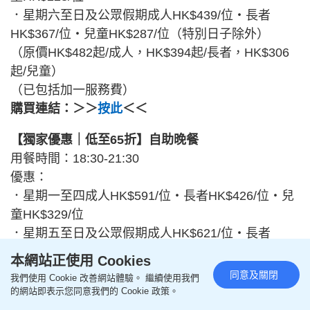
．星期六至日及公眾假期成人HK$439/位・長者
HK$367/位・兒童HK$287/位（特別日子除外）
（原價HK$482起/成人，HK$394起/長者，HK$306
起/兒童）
（已包括加一服務費）
購買連結：＞＞
按此
＜＜
【獨家優惠｜低至65折】自助晚餐
用餐時間：18:30-21:30
優惠：
．星期一至四成人HK$591/位・長者HK$426/位・兒
童HK$329/位
．星期五至日及公眾假期成人HK$621/位・長者
HK$456/位・兒童HK$374/位（特別日子除外）
本網站正使用 Cookies
（原價HK$867起/成人，HK$625起/長者，HK$482
同意及關閉
我們使用 Cookie 改善網站體驗。 繼續使用我們
起/兒童）
的網站即表示您同意我們的 Cookie 政策。
（已包括加一服務費）