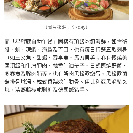
（圖片來源：KKday）
而「星耀廳自助午餐」同樣有頂級冰鎮海鮮，如雪蟹
腳、蜆、凍蝦、海螺及青口，也有每日精選五款刺身
（如三文魚、甜蝦、吞拿魚、馬刀貝等；亦有慢燒美
國頂級和牛肩胛肉、蒜香牛油帶子、日式照燒野菌、
多春魚及豚肉脯等。也有蟹肉黑松露燉蛋、黑松露菌
菇排骨燉湯、韓式香梨炆牛肋骨、伊比利亞黑毛豬叉
燒、清蒸藤椒龍脷柳及德國鹹豬手。