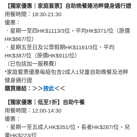
【獨家優惠｜家庭套票】自助晚餐連池畔健身通行證
用餐時間：18:30-21:30
優惠：
．星期一至四HK$1113/3位，平均HK$371/位（原價
HK$867/位）
．星期五至日及公眾假期HK$1161/3位，平均
HK$387/位（原價HK$911/位）
（已包括加一服務費）
*家庭套票優惠每組包含2成人1兒童自助晚餐及池畔
健身通行證
購買連結：＞＞
按此
＜＜
【獨家優惠｜低至7折】自助午餐
用餐時間：12:00-14:30
優惠：
．星期一至五成人HK$351/位・長者HK$287/位・兒
童HK$223/位