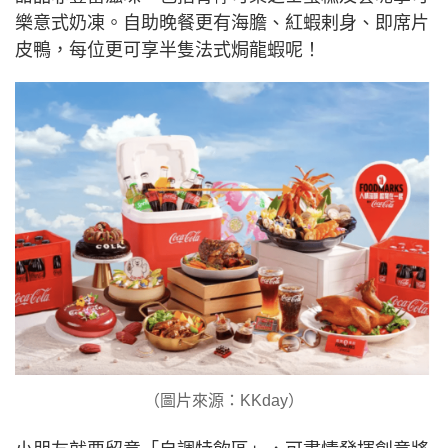
樂意式奶凍。自助晚餐更有海膽、紅蝦剌身、即席片
皮鴨，每位更可享半隻法式焗龍蝦呢！
（圖片來源：KKday）