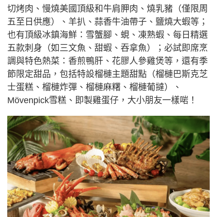
切烤肉、慢燒美國頂級和牛肩胛肉、燒乳豬（僅限周
五至日供應）、羊扒、蒜香牛油帶子、鹽燒大蝦等；
也有頂級冰鎮海鮮：雪蟹腳、蜆、凍熟蝦、每日精選
五款刺身（如三文魚、甜蝦、吞拿魚）；必試即席烹
調與特色熱菜：香煎鴨肝、花膠人參雞煲等，還有季
節限定甜品，包括特設榴槤主題甜點（榴槤巴斯克芝
士蛋糕、榴槤炸彈、榴槤麻糬、榴槤葡撻）、
Mövenpick雪糕、即製雞蛋仔，大小朋友一樣啱！