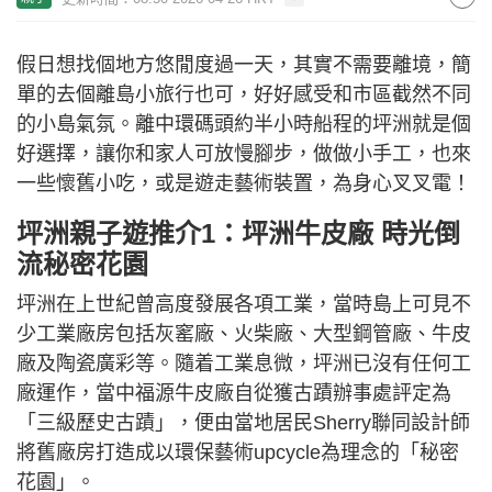
假日想找個地方悠閒度過一天，其實不需要離境，簡
單的去個離島小旅行也可，好好感受和市區截然不同
的小島氣氛。離中環碼頭約半小時船程的坪洲就是個
好選擇，讓你和家人可放慢腳步，做做小手工，也來
一些懷舊小吃，或是遊走藝術裝置，為身心叉叉電！
坪洲親子遊推介1：坪洲牛皮廠 時光倒
流秘密花園
坪洲在上世紀曾高度發展各項工業，當時島上可見不
少工業廠房包括灰窰廠、火柴廠、大型鋼管廠、牛皮
廠及陶瓷廣彩等。隨着工業息微，坪洲已沒有任何工
廠運作，當中福源牛皮廠自從獲古蹟辦事處評定為
「三級歷史古蹟」，便由當地居民Sherry聯同設計師
將舊廠房打造成以環保藝術upcycle為理念的「秘密
花園」。