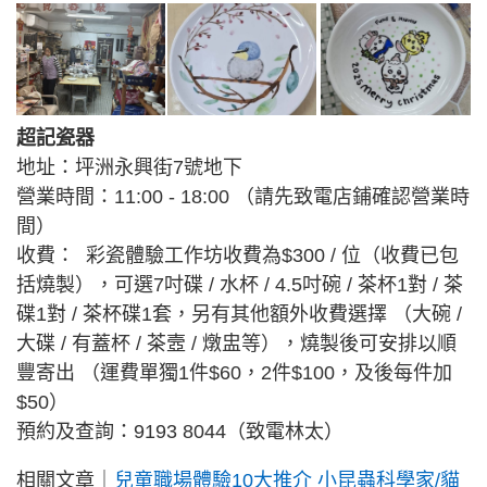
超記瓷器
地址：坪洲永興街7號地下
營業時間：11:00 - 18:00 （請先致電店鋪確認營業時
間）
收費： 彩瓷體驗工作坊收費為$300 / 位（收費已包
括燒製），可選7吋碟 / 水杯 / 4.5吋碗 / 茶杯1對 / 茶
碟1對 / 茶杯碟1套，另有其他額外收費選擇 （大碗 /
大碟 / 有蓋杯 / 茶壼 / 燉盅等），燒製後可安排以順
豐寄出 （運費單獨1件$60，2件$100，及後每件加
$50）
預約及查詢：9193 8044（致電林太）
相關文章｜
兒童職場體驗10大推介 小昆蟲科學家/貓