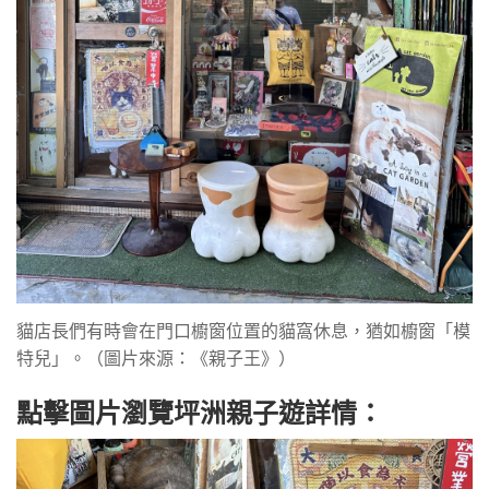
貓店長們有時會在門口櫥窗位置的貓窩休息，猶如櫥窗「模
特兒」。（圖片來源：《親子王》）
點擊圖片瀏覽坪洲親子遊詳情：