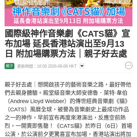
國際級神作音樂劇《CATS貓》宣
布加場 延長香港站演出至9月13
日 附加場購票方法｜親子好去處
更新時間：10:00 2026-08-08 HKT
親子
親子好去處｜想開啟孩子的藝術音樂之路，最好帶他
們去親身體驗。殿堂級音樂大師安德魯．萊特·韋伯
（Andrew Lloyd Webber）的傳世經典音樂劇《貓》
（CATS）風靡全球，被譽為音樂劇史上最成功作品
之一的神作，早前宣布再度來港演出，反應空前熱
烈，一開賣即售罄！《CATS貓》於昨日（6日）首場
公演，於公演前夕更驚喜宣布加場，香港站演出將加