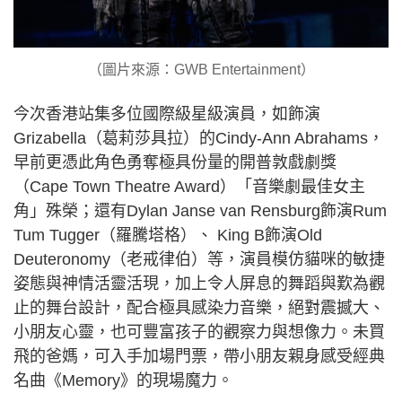
（圖片來源：GWB Entertainment）
今次香港站集多位國際級星級演員，如飾演
Grizabella（葛莉莎具拉）的Cindy-Ann Abrahams，
早前更憑此角色勇奪極具份量的開普敦戲劇獎
（Cape Town Theatre Award）「音樂劇最佳女主
角」殊榮；還有Dylan Janse van Rensburg飾演Rum
Tum Tugger（羅騰塔格）、 King B飾演Old
Deuteronomy（老戒律伯）等，演員模仿貓咪的敏捷
姿態與神情活靈活現，加上令人屏息的舞蹈與歎為觀
止的舞台設計，配合極具感染力音樂，絕對震撼大、
小朋友心靈，也可豐富孩子的觀察力與想像力。未買
飛的爸媽，可入手加場門票，帶小朋友親身感受經典
名曲《Memory》的現場魔力。