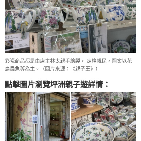
彩瓷商品都是由店主林太親手繪製， 定格親民，圖案以花
鳥蟲魚等為主。（圖片來源：《親子王》）
點擊圖片瀏覽坪洲親子遊詳情：