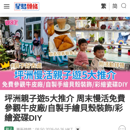
繁
简
坪洲親子遊5大推介 周末慢活免費
參觀牛皮廠/自製手繪貝殼裝飾/彩
繪瓷碟DIY
更新時間：08:50 2026-04-26 HKT
親子