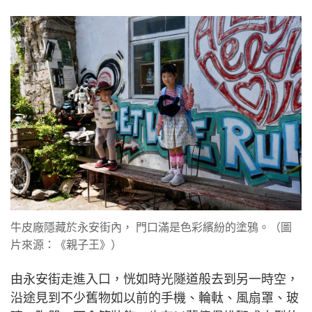
牛皮廠隱藏於永安街內， 門口滿是色彩繽紛的塗鴉。（圖
片來源：《親子王》）
由永安街走進入口，恍如時光隧道般去到另一時空，
沿途見到不少舊物如以前的手機、輪軚、風扇罩、玻