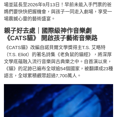
場並延長至2026年9月13日！早前未能入手門票的爸
媽們要快快把握機會，與孩子一同走入劇場，享受一
場震撼心靈的藝術盛宴。
親子好去處｜國際級神作音樂劇
《CATS貓》 開啟孩子藝術音樂路
《CATS貓》改編自諾貝爾文學獎得主T.S. 艾略特
（T.S. Eliot）的著名詩集《老負鼠的貓經》，將深厚
文學底蘊融入流行音樂與古典樂之中。自首演以來，
《貓》的足跡已遍布全球逾54個國家，被翻譯成23種
語言，全球累積觀眾超過7,700萬人。