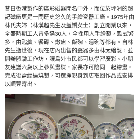
昔日香港製作的廣彩磁器聞名中外，而位於坪洲的超
記磁廠更是一間歷史悠久的手繪瓷器工廠。1975年由
林氏夫婦（林漢超先生及藍嬌女士）創立開業以來，
全盛時期工人曾多達30人，全採用人手繪製，款式繁
多，由匙羹、餐碟、燉盅、飯碗、湯碗等都有。自林
先生逝世後，現在店內出售的瓷器多由林太繪製，並
開辦體驗工作坊，讓島外市民都可以學習廣彩。小朋
友建議六歲以上參與畫碟，家長亦可陪同一起繪畫。
完成後需經過燒製，可選擇親身到店取回作品或安排
以順豐寄出。