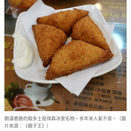
飽滿香脆的蝦多士是祺森冰室名物，多年來人氣不衰。（圖
片來源：《親子王》）