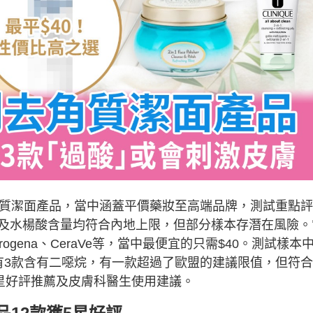
角質潔面產品，當中涵蓋平價藥妝至高端品牌，測試重點
及水楊酸含量均符合內地上限，但部分樣本存潛在風險。
trogena、CeraVe等，當中最便宜的只需$40。測試樣本
有3款含有二噁烷，有一款超過了歐盟的建議限值，但符
5星好評推薦及皮膚科醫生使用建議。