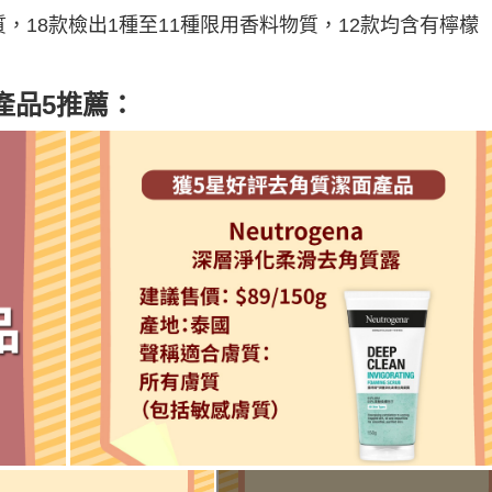
，18款檢出1種至11種限用香料物質，12款均含有檸檬
產品5推薦：