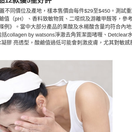
品12款獲5星好評
蓋不同價位及產地，樣本售價由每件$29至$450。測試重
鹼值（pH）、香料致敏物質、二噁烷及游離甲醛等，參
條例》。當中大部分產品的果酸及水楊酸含量均符合內地
agen by watsons淨澈去角質潔面啫喱、Detclear
維C凝膠 亮透型，酸鹼值過低可能會刺激皮膚，尤其對敏感