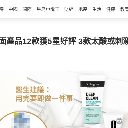
時
中國
國際
星島申訴王
財經
地產
生活
健康
教
面產品12款獲5星好評 3款太酸或刺激