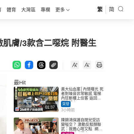
繁
简
育
體育
大灣區
專欄
更多
肌膚/3款含二噁烷 附醫生
最Hit
黃大仙血案│內情曝光 死
者對噪音非常敏感 電梯
內狂斬樓上住客 返回住
所墮樓亡
突發
01:37
3小時前
陳錦鴻保護自閉兒受訪
變嗌交？ 激動反駁顏聯
武：我擔心咁又點 網民
批主持咄咄逼人