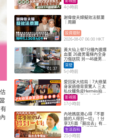
影視圈
4小時前
謝偉俊夫婦擬效法蔡瀾
｜周顯
投資理財
2026-08-07 06:00 HKT
黃大仙上邨7分鐘內連爆
血案 26歲男電梯內全身
刀傷送院 另一46歲男倒
斃平台
突發
01:37
5小時前
愛回家大結局｜7大綠葉
身家過億背景驚人 三太
私伙鱷魚皮Hermès拍劇
評估
蘇姐原來是半山樓后
影視圈
當
17小時前
中有
內地媽居港心得「不要
合內
臉的人得到一切」！分
享3方面「豁出去」有著
數 網民：你好厲害
生活百科
21小時前