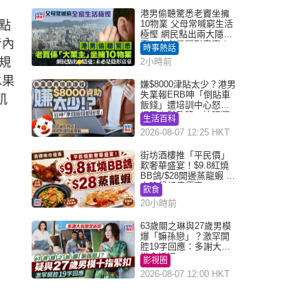
港男偷聽驚悉老竇坐擁
點
10物業 父母常喊窮生活
極慳 網民點出兩大隱
考內
憂：未必是隱形富豪｜
時事熱話
Juicy叮
規
2小時前
水果
嫌$8000津貼太少？港男
失業報ERB呻「倒貼車
肌
飯錢」遭培訓中心怒轟
網民幽默教路：揀呢類
生活百科
課程唔會蝕...
2026-08-07 12:25 HKT
街坊酒樓推「平民價」
歎奢華盛宴！$9.8紅燒
BB鴿/$28開邊蒸龍蝦 3
大晚餐超值優惠
飲食
20小時前
63歲關之琳與27歲男模
爆「嫲孫戀」？激罕開
腔19字回應：多謝大家
掛念近況
影視圈
2026-08-07 12:00 HKT