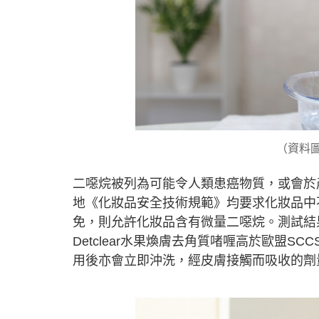
（資料圖
二噁烷被列為可能令人類患癌物質，或會於
地《化妝品安全技術規範》均要求化妝品中
免，則允許化妝品含有微量二噁烷。測試結
Detclear水果煥膚去角質啫喱高於歐盟
用後亦會立即沖洗，經皮膚接觸而吸收的劑