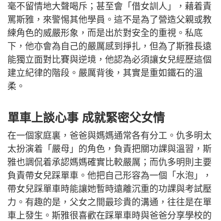
毫不留情地大聲喝斥；甚至會「借女訓人」，藉着責
罵斯雅，來警惕其他學員。這不是為了營造父親或教
練角色的威嚴形象，而是出於對安全的重視。私底
下，他亦會為自己的嚴厲感到掙扎，但為了斯雅長遠
能獨立面對比賽與逆境，他認為必須讓女兒經歷這個
建立紀律的階段。嚴厲背後，其實是重如鐵石的溫
柔。
單車上談心事 成就緊密父女情
在一個家庭裏，爸爸與媽媽通常各有分工。仇多明太
太扮演着「嚴母」的角色，負責把關功課與溫習，斯
雅也調侃着承認媽媽確實比較嚴厲；而仇多明則主要
負責帶女兒踩單車。他把自己形容為一個「水泡」，
帶女兒踩單車時能讓她暫時遠離沉重的功課與考試壓
力。有趣的是，父女之間最珍貴的溝通，往往是在單
車上發生。斯雅很喜歡在踩單車時與爸爸分享學校的