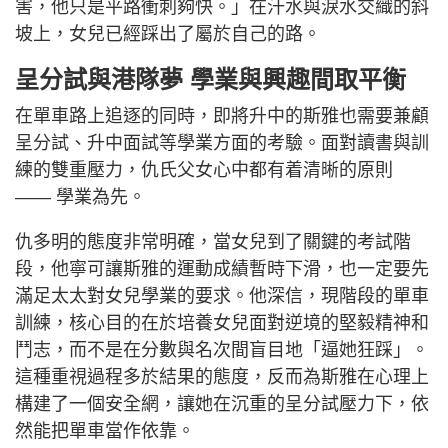
害，他只是平路衝刺夠快。」在汗水與淚水交織的斜
坡上，女兒已經踩出了屬於自己的路。
呈分試與港隊夢 學業與興趣間取平衡
在單車路上追逐的同時，即將升中的斯雅也需要兼顧
呈分試、升中面試等學業方面的考驗。面對讀書與訓
練的雙重壓力，仇氏父女心中都有着清晰的原則
—— 學業為先。
仇多明的態度非常明確，當女兒到了關鍵的考試階
段，他寧可讓斯雅的運動成績暫時下滑，也一定要先
滿足太太對女兒學業的要求。他深信，現階段的單車
訓練，核心目的在於培養女兒面對逆境的堅毅精神和
鬥志，而不是在分數與名次間盲目地「逼她狂踩」。
這種重視過程多於結果的態度，反而為斯雅在心理上
構建了一個安全網，讓她在沉重的呈分試壓力下，依
然能把單車當作依靠。