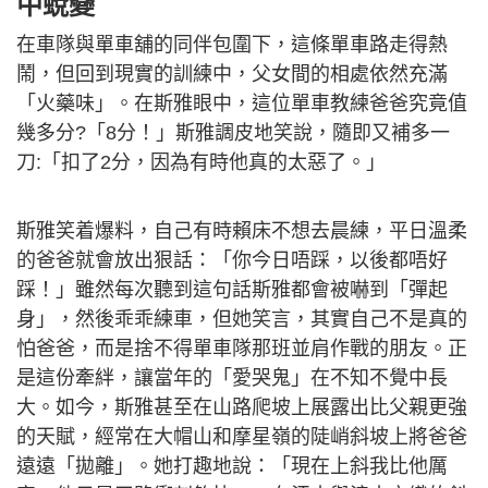
中蛻變
在車隊與單車舖的同伴包圍下，這條單車路走得熱
鬧，但回到現實的訓練中，父女間的相處依然充滿
「火藥味」。在斯雅眼中，這位單車教練爸爸究竟值
幾多分?「8分！」斯雅調皮地笑說，隨即又補多一
刀:「扣了2分，因為有時他真的太惡了。」
斯雅笑着爆料，自己有時賴床不想去晨練，平日溫柔
的爸爸就會放出狠話：「你今日唔踩，以後都唔好
踩！」雖然每次聽到這句話斯雅都會被嚇到「彈起
身」，然後乖乖練車，但她笑言，其實自己不是真的
怕爸爸，而是捨不得單車隊那班並肩作戰的朋友。正
是這份牽絆，讓當年的「愛哭鬼」在不知不覺中長
大。如今，斯雅甚至在山路爬坡上展露出比父親更強
的天賦，經常在大帽山和摩星嶺的陡峭斜坡上將爸爸
遠遠「拋離」。她打趣地說：「現在上斜我比他厲