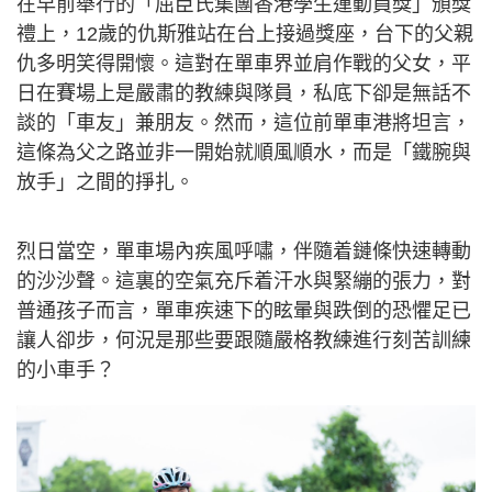
在早前舉行的「屈臣氏集團香港學生運動員獎」頒獎
禮上，12歲的仇斯雅站在台上接過獎座，台下的父親
仇多明笑得開懷。這對在單車界並肩作戰的父女，平
日在賽場上是嚴肅的教練與隊員，私底下卻是無話不
談的「車友」兼朋友。然而，這位前單車港將坦言，
這條為父之路並非一開始就順風順水，而是「鐵腕與
放手」之間的掙扎。
烈日當空，單車場內疾風呼嘯，伴隨着鏈條快速轉動
的沙沙聲。這裏的空氣充斥着汗水與緊繃的張力，對
普通孩子而言，單車疾速下的眩暈與跌倒的恐懼足已
讓人卻步，何況是那些要跟隨嚴格教練進行刻苦訓練
的小車手？