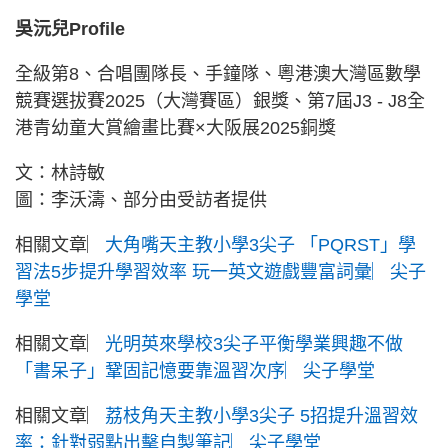
吳沅兒Profile
全級第8、合唱團隊長、手鐘隊、粵港澳大灣區數學
競賽選拔賽2025（大灣賽區）銀獎、第7屆J3 - J8全
港青幼童大賞繪畫比賽×大阪展2025銅獎
文：林詩敏
圖：李沃濤、部分由受訪者提供
相關文章︳
大角嘴天主教小學3尖子 「PQRST」學
習法5步提升學習效率 玩一英文遊戲豐富詞彙︳尖子
學堂
相關文章︳
光明英來學校3尖子平衡學業興趣不做
「書呆子」鞏固記憶要靠溫習次序︳尖子學堂
相關文章︳
荔枝角天主教小學3尖子 5招提升溫習效
率：針對弱點出擊自製筆記︳尖子學堂