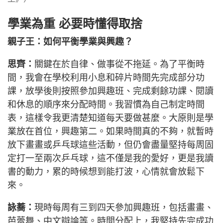
學業為重 必要時懂得取捨
親子王：如何平衡學業與興趣？
思齊：
關鍵在於自律、做事從不拖延。為了平衡時
間，我會在學校利用小息和碎片時間先完成部分功
課，放學後則按照參加興趣班、完成剩餘功課、閱讀
和休息的順序來分配時間。我習慣為自己制定時間
表，這樣令我更清楚知道每天要做甚麼。大原則是學
業放在首位，興趣第二。如果時間真的不夠，就暫時
放下畫畫或乒乓球這些活動，但仍會盡量堅持每周固
定打一至兩次乒乓球，這不僅是我的愛好，更是我讀
書的動力，累的時候想到能打波，心情就會放鬆下
來。
詠蕎：
現時每周有三到四天參加興趣班，包括畫畫、
芭蕾舞、中文辯論等。時間分配上，我堅持先完成功