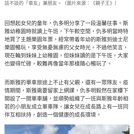
話不談的「車友」兼朋友。（圖片來源：《親子王》）
回想起女兒的童年，仇多明分享了一段溫馨往事。斯
雅幼稚園時就讀上午班，下午較空閒，仇多明當時特
地買了主題樂園年票，經常帶着年幼的斯雅到迪士尼
樂園暢玩，享受無憂無慮的父女時光。不過他笑言，
現在輪到妹妹上幼稚園，但妹妹讀的是下午班，大家
也變得忙碌，較難再像當年那樣隨心暢玩了。
而斯雅的單車旅途上不止有父親，還有一眾隊友。疫
情期間，斯雅需要留家上網課，仇多明毅然在家樓下
開設了一間單車舖，並順勢組織了一班與斯雅年齡相
若的小朋友成立單車隊，讓女兒在成長路上有一班同
伴互相扶持，創造一個健康的成長環境。