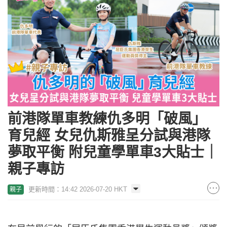
前港隊單車教練仇多明「破風」
育兒經 女兒仇斯雅呈分試與港隊
夢取平衡 附兒童學單車3大貼士｜
親子專訪
更新時間：14:42 2026-07-20 HKT
親子