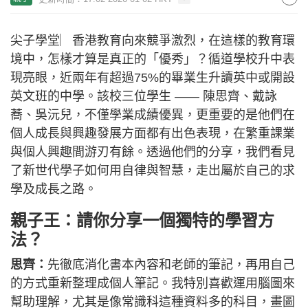
尖子學堂︳香港教育向來競爭激烈，在這樣的教育環
境中，怎樣才算是真正的「優秀」？循道學校升中表
現亮眼，近兩年有超過75%的畢業生升讀英中或開設
英文班的中學。該校三位學生 —— 陳思齊、戴詠
蕎、吳沅兒，不僅學業成績優異，更重要的是他們在
個人成長與興趣發展方面都有出色表現，在繁重課業
與個人興趣間游刃有餘。透過他們的分享，我們看見
了新世代學子如何用自律與智慧，走出屬於自己的求
學及成長之路。
親子王：請你分享一個獨特的學習方
法？
思齊：
先徹底消化書本內容和老師的筆記，再用自己
的方式重新整理成個人筆記。我特別喜歡運用腦圖來
幫助理解，尤其是像常識科這種資料多的科目，畫圖