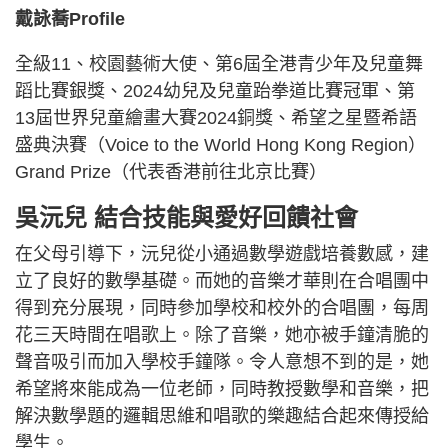
戴詠蕎Profile
全級11、校園藝術大使、第6屆全港青少年及兒童舞
蹈比賽銀獎、2024幼兒及兒童跆拳道比賽冠軍、第
13屆世界兒童繪畫大賽2024銅獎、希望之星暨希語
盛典決賽（Voice to the World Hong Kong Region）
Grand Prize（代表香港前往北京比賽）
吳沅兒 結合技能與愛好回饋社會
在父母引導下，沅兒從小通過數學遊戲培養數感，建
立了良好的數學基礎。而她的音樂才華則在合唱團中
得到充分展現，同時參加學校和校外的合唱團，每周
花三天時間在唱歌上。除了音樂，她亦被手鐘清脆的
聲音吸引而加入學校手鐘隊。令人意想不到的是，她
希望將來能成為一位老師，同時教授數學和音樂，把
解決數學題的邏輯思維和唱歌的樂趣結合起來傳授給
學生。