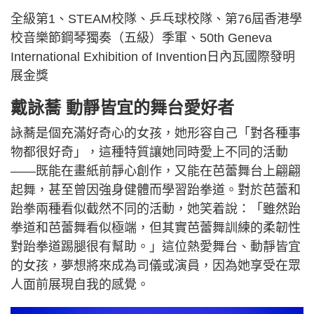
全級第1、STEAM校隊、乒乓球校隊、第76屆香港學
校音樂節鋼琴獨奏（五級）季軍、50th Geneva
International Exhibition of Invention日內瓦國際發明
展金獎
戴詠蕎 動靜皆宜的舞台愛好者
詠蕎是個充滿好奇心的女孩，她形容自己「對各種事
物都很好奇」，這種特質讓她同時愛上不同的活動
——既能在畫紙前靜心創作，又能在芭蕾舞台上翩翩
起舞，甚至曾因強身健體而學習跆拳道。對於芭蕾和
跆拳兩種看似截然不同的活動，她笑着說：「雖然跆
拳道和芭蕾舞看似極端，但其實芭蕾舞訓練的柔韌性
對跆拳道踢腿很有幫助。」這位熱愛舞台、動靜皆宜
的女孩，夢想將來成為司儀或演員，因為她享受在眾
人面前展現自我的感覺。