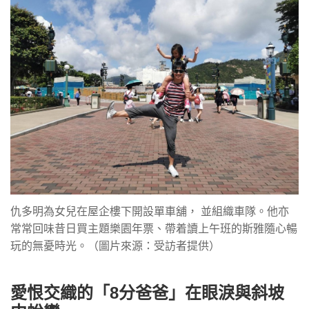
仇多明為女兒在屋企樓下開設單車舖， 並組織車隊。他亦
常常回味昔日買主題樂園年票、帶着讀上午班的斯雅隨心暢
玩的無憂時光。（圖片來源：受訪者提供）
愛恨交織的「8分爸爸」在眼淚與斜坡