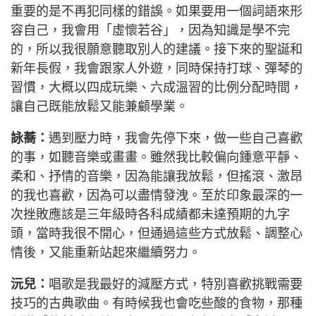
重要的是不再犯同樣的錯誤。如果要用一個詞語來形
容自己，我會用「虛懷若谷」，因為知識是學不完
的，所以我很願意聽取別人的建議。接下來的聖誕和
新年長假，我會跟家人外遊，同時保持打球、彈琴的
習慣，大概以四成玩樂、六成溫習的比例分配時間，
讓自己既能放鬆又能兼顧學業。
詠蕎：
遇到壓力時，我會先停下來，做一些自己喜歡
的事，如聽音樂或畫畫。雖然我比較偏向鍾意平靜、
柔和、抒情的音樂，因為能讓我放鬆，但搖滾、激昂
的我也喜歡，因為可以盡情發洩。至於印象最深的一
次挫敗應該是三年級時各科成績都未達預期的九字
頭，當時我很不開心，但通過這些方式放鬆、調整心
情後，又能重新站起來繼續努力。
沅兒：
唱歌是我最好的減壓方式，特別喜歡挑戰需要
技巧的古典歌曲。有時候我也會吃些酸的食物，那種