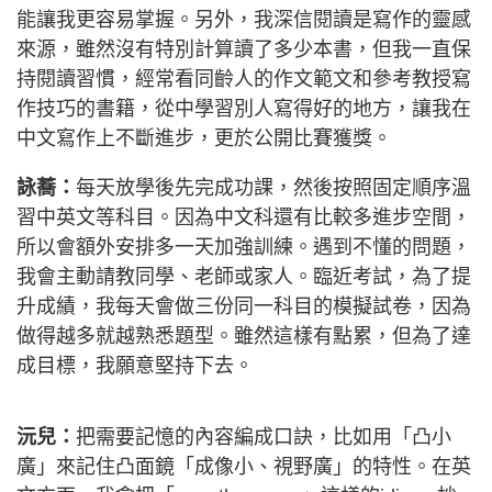
能讓我更容易掌握。另外，我深信閱讀是寫作的靈感
來源，雖然沒有特別計算讀了多少本書，但我一直保
持閱讀習慣，經常看同齡人的作文範文和參考教授寫
作技巧的書籍，從中學習別人寫得好的地方，讓我在
中文寫作上不斷進步，更於公開比賽獲獎。
詠蕎：
每天放學後先完成功課，然後按照固定順序溫
習中英文等科目。因為中文科還有比較多進步空間，
所以會額外安排多一天加強訓練。遇到不懂的問題，
我會主動請教同學、老師或家人。臨近考試，為了提
升成績，我每天會做三份同一科目的模擬試卷，因為
做得越多就越熟悉題型。雖然這樣有點累，但為了達
成目標，我願意堅持下去。
沅兒：
把需要記憶的內容編成口訣，比如用「凸小
廣」來記住凸面鏡「成像小、視野廣」的特性。在英