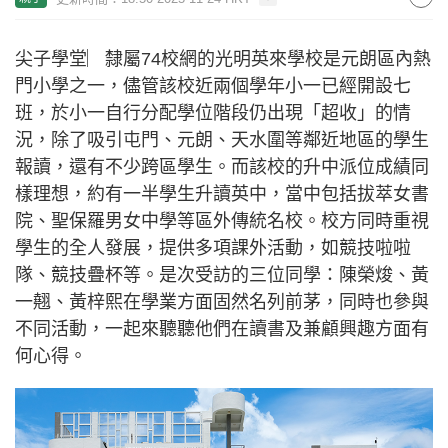
尖子學堂︳隸屬74校網的光明英來學校是元朗區內熱
門小學之一，儘管該校近兩個學年小一已經開設七
班，於小一自行分配學位階段仍出現「超收」的情
況，除了吸引屯門、元朗、天水圍等鄰近地區的學生
報讀，還有不少跨區學生。而該校的升中派位成績同
樣理想，約有一半學生升讀英中，當中包括拔萃女書
院、聖保羅男女中學等區外傳統名校。校方同時重視
學生的全人發展，提供多項課外活動，如競技啦啦
隊、競技疊杯等。是次受訪的三位同學：陳榮焌、黃
一翹、黃梓熙在學業方面固然名列前茅，同時也參與
不同活動，一起來聽聽他們在讀書及兼顧興趣方面有
何心得。