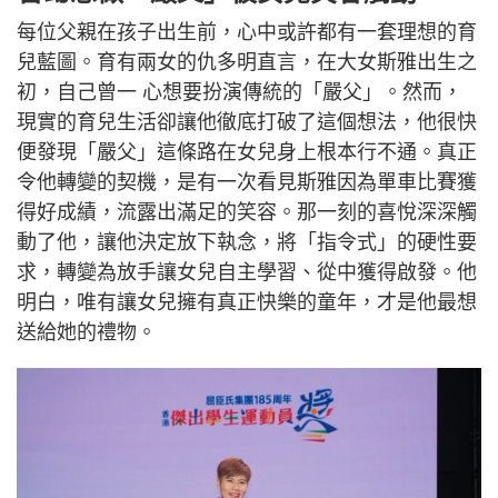
每位父親在孩子出生前，心中或許都有一套理想的育
兒藍圖。育有兩女的仇多明直言，在大女斯雅出生之
初，自己曾一 心想要扮演傳統的「嚴父」。然而，
現實的育兒生活卻讓他徹底打破了這個想法，他很快
便發現「嚴父」這條路在女兒身上根本行不通。真正
令他轉變的契機，是有一次看見斯雅因為單車比賽獲
得好成績，流露出滿足的笑容。那一刻的喜悅深深觸
動了他，讓他決定放下執念，將「指令式」的硬性要
求，轉變為放手讓女兒自主學習、從中獲得啟發。他
明白，唯有讓女兒擁有真正快樂的童年，才是他最想
送給她的禮物。