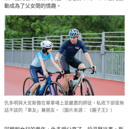
動成為了父女間的情趣。
仇多明與大女斯雅在單車場上是嚴肅的師徒，私底下卻是無
話不談的「車友」兼朋友。（圖片來源：《親子王》）