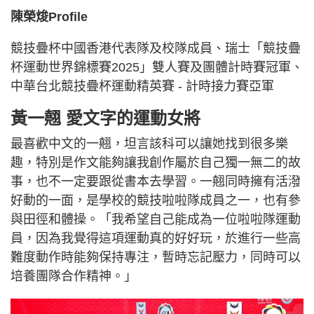
陳榮焌Profile
競技疊杯中國香港代表隊及校隊成員、瑞士「競技疊
杯運動世界錦標賽2025」雙人賽及團體計時賽冠軍、
中華台北競技疊杯運動精英賽 - 計時接力賽亞軍
黃一翹 愛文字的運動女將
最喜歡中文的一翹，坦言該科可以讓她找到很多樂
趣，特別是作文能夠讓我創作屬於自己獨一無二的故
事，也不一定要跟從書本去學習。一翹同時擁有活潑
好動的一面，是學校的競技啦啦隊成員之一，也有參
與田徑和體操。「我希望自己能成為一位啦啦隊運動
員，因為我覺得這項運動真的好好玩，於進行一些高
難度動作時能夠保持專注，暫時忘記壓力，同時可以
培養團隊合作精神。」