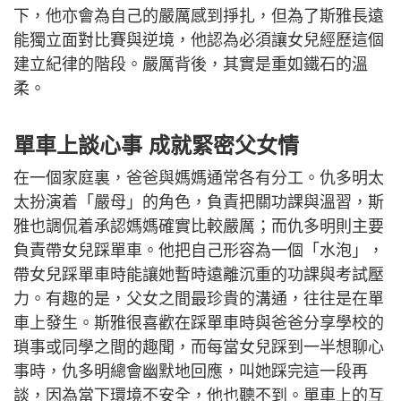
下，他亦會為自己的嚴厲感到掙扎，但為了斯雅長遠
能獨立面對比賽與逆境，他認為必須讓女兒經歷這個
建立紀律的階段。嚴厲背後，其實是重如鐵石的溫
柔。
單車上談心事 成就緊密父女情
在一個家庭裏，爸爸與媽媽通常各有分工。仇多明太
太扮演着「嚴母」的角色，負責把關功課與溫習，斯
雅也調侃着承認媽媽確實比較嚴厲；而仇多明則主要
負責帶女兒踩單車。他把自己形容為一個「水泡」，
帶女兒踩單車時能讓她暫時遠離沉重的功課與考試壓
力。有趣的是，父女之間最珍貴的溝通，往往是在單
車上發生。斯雅很喜歡在踩單車時與爸爸分享學校的
瑣事或同學之間的趣聞，而每當女兒踩到一半想聊心
事時，仇多明總會幽默地回應，叫她踩完這一段再
談，因為當下環境不安全，他也聽不到。單車上的互