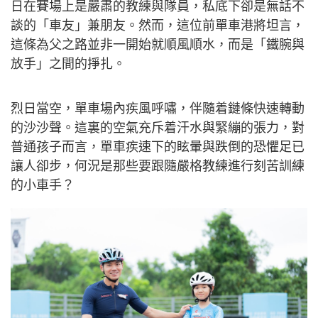
日在賽場上是嚴肅的教練與隊員，私底下卻是無話不
談的「車友」兼朋友。然而，這位前單車港將坦言，
這條為父之路並非一開始就順風順水，而是「鐵腕與
放手」之間的掙扎。
烈日當空，單車場內疾風呼嘯，伴隨着鏈條快速轉動
的沙沙聲。這裏的空氣充斥着汗水與緊繃的張力，對
普通孩子而言，單車疾速下的眩暈與跌倒的恐懼足已
讓人卻步，何況是那些要跟隨嚴格教練進行刻苦訓練
的小車手？