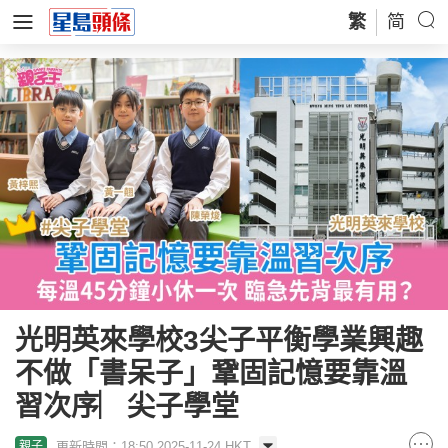
繁
简
光明英來學校3尖子平衡學業興趣
不做「書呆子」鞏固記憶要靠溫
習次序︳尖子學堂
更新時間：18:50 2025-11-24 HKT
親子