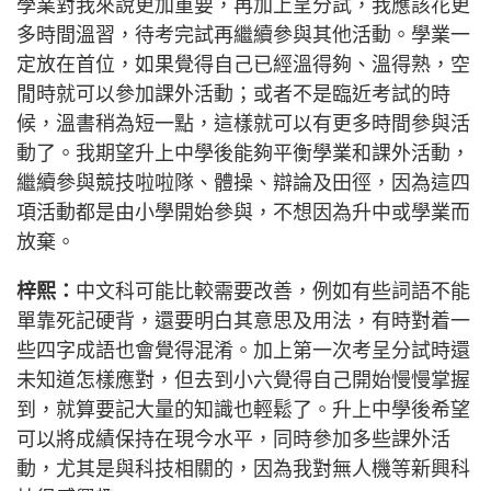
學業對我來說更加重要，再加上呈分試，我應該花更
多時間溫習，待考完試再繼續參與其他活動。學業一
定放在首位，如果覺得自己已經溫得夠、溫得熟，空
閒時就可以參加課外活動；或者不是臨近考試的時
候，溫書稍為短一點，這樣就可以有更多時間參與活
動了。我期望升上中學後能夠平衡學業和課外活動，
繼續參與競技啦啦隊、體操、辯論及田徑，因為這四
項活動都是由小學開始參與，不想因為升中或學業而
放棄。
梓熙：
中文科可能比較需要改善，例如有些詞語不能
單靠死記硬背，還要明白其意思及用法，有時對着一
些四字成語也會覺得混淆。加上第一次考呈分試時還
未知道怎樣應對，但去到小六覺得自己開始慢慢掌握
到，就算要記大量的知識也輕鬆了。升上中學後希望
可以將成績保持在現今水平，同時參加多些課外活
動，尤其是與科技相關的，因為我對無人機等新興科