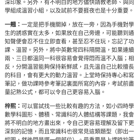
深印象。另外，有不明白的地方儘快請教老師、與同
學組成溫習小組，以及試前不要捱夜也是十分重要。
一翹：
一定是把手機關掉，放在一旁，因為手機對學
生的誘惑實在太多，如果放在自己旁邊，可能聽到通
知聲便會忍不住立即查看，甚至忍不住玩，忘記了功
課、溫習。另外，將中英數常四科隔開溫，如果連續
兩、三日都溫同一科很容易會覺得悶而溫不入腦；相
反，分開溫習能夠保持新鮮感，且先溫自己比較擅長
的科目，會有更大的動力溫習。上堂時保持專心和寫
筆記，做功課時參考筆記裏面所寫的內容，考試前盡
量記熟公式，都可以令自己更容易入腦。
梓熙：
可以嘗試找一些比較有趣的方法，如小四時學
數學科圖形、體積、常識科的人體結構等課題，我會
將不明白的地方畫出來，令自己更容易理解及留下更
深刻的記憶，而且常識科也很常見這類題型（即出一
幅圖，然後問是哪一個部位）。最重要是上課時抄筆