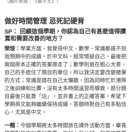
（圖片來源：《親子王》）
做好時間管理 忌死記硬背
SP： 回顧這個學期，你認為自己有甚麽值得讚
賞和需要改善的地方？
榮焌：
學業方面，我覺得中文、數學、常識都達不到
我預期中的成績。於中文科，經常懷疑自己，最後把
兩個原本正確的答案擦走了；數學則衰在粗心大意，
自己的手遮住了題目的單位，所以我決定要改變揸筆
的方式；常識是錯在自己太懶散，因為同時忙於港隊
之後訓練和比賽，沒有太多時間溫習而導致，部分題
目最後只能靠「估」，並非書上的正確答案。希望下
學期英文能夠繼續保持成績，答題時對自己有多點信
心，尤其是中文。
一翹：
今個學期將太多時間放在課外活動方面，畢竟