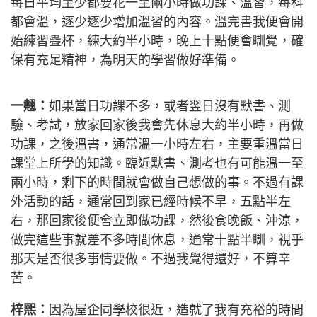
每日平均至少都要花一至兩小時做功課、溫習，每科
都會溫，逐少逐少增加溫習的內容。溫完書我便會開
始練習疊杯，練大約半小時，晚上十點便會瞓覺，確
保有充足精神，為明天的學習做好準備。
一翹：
如果當日功課不多，或者翌日沒有默書、測
驗、考試，放家回家後我會先休息大約半小時，再做
功課，之後溫書，通常溫一小時左右，主要重溫當日
課堂上所學的知識。臨近默書、測考也有可能溫一至
兩小時，剩下的時間就會做自己想做的事。不過有課
外活動的話，通常回到家已經時候不早，五點半左
右，那回家後便會立即做功課，然後食晚飯、沖涼，
做完這些事就差不多時間休息，通常十點半瞓，視乎
那天是否很多事情要做。不過我覺得還好，不算辛
苦。
梓熙：
因為屋企同學校很近，造就了我有充裕的時間