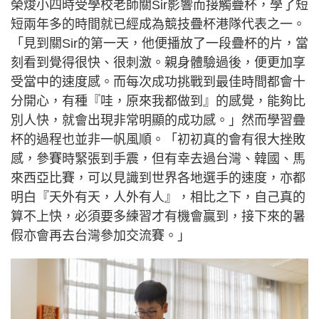
榮焌小四時受學校老師關Sir影響而接觸疊杯，學了短
短兩年多的時間就已經成為競技疊杯港隊代表之一。
「見到關Sir的第一天，他便播放了一段疊杯的片，當
刻看到覺得很快、很刺激。親身體驗過後，便更加享
受當中的速度感。而每次成功挑戰到最佳時間都會十
分開心，有種『哇，原來我都做到』的感覺，能夠比
別人快，就會出現非常明顯的成功感。」然而學習疊
杯的過程也並非一帆風順。「初初真的會有很大挫敗
感，參賽時緊張到手震，但有幸去過台灣、韓國、馬
來西亞比賽，可以見識到世界各地選手的速度，亦都
明白『天外有天，人外有人』，相比之下，自己真的
算不上快，必須要多練習才有機會贏到，接下來的暑
假亦會再去台灣參加交流賽。」