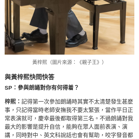
黃梓熙（圖片來源：《親子王》）
與黃梓熙快問快答
SP：參與朗誦對你有何得着？
梓𤋮：
記得第一次參加朗誦時其實不太清楚發生甚麼
事，只記得當時老師安撫我不要太緊張，當作平日正
常表演就可，慶幸最後都取得第三名。不過朗誦對我
最大的影響是提升自信，能夠在眾人面前表演、演
講，同時對中、英文科說話也會有幫助，咬字發音都