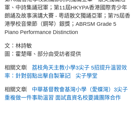
軍、中詩集誦冠軍；第11屆HKYPA香港國際青少年
朗誦及故事演講大賽 - 粵語散文獨誦亞軍；第75屆香
港學校音樂節（鋼琴）銀獎；ABRSM Grade 5
Piano Performance Distinction
文：林詩敏
圖：霍楚暉、部分由受訪者提供
相關文章︳
荔枝角天主教小學3尖子 5招提升溫習效
率：針對弱點出擊自製筆記︳尖子學堂
相關文章︳
中華基督教會基灣小學（愛蝶灣）3尖子
重複做一件事助溫習 面試直資名校要識團隊合作