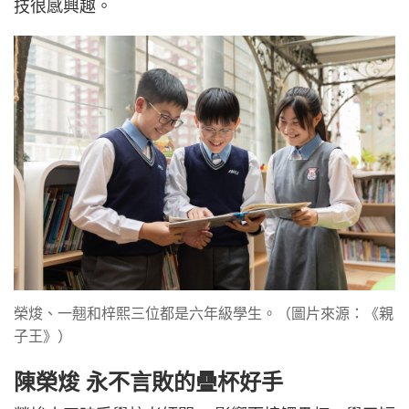
技很感興趣。
榮焌、一翹和梓熙三位都是六年級學生。（圖片來源：《親
子王》）
陳榮焌 永不言敗的疊杯好手