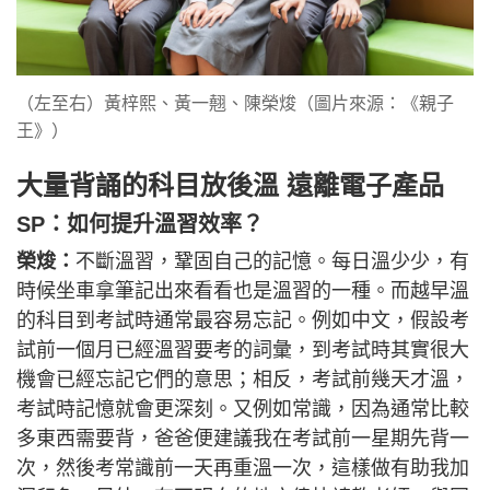
（左至右）黃梓熙、黃一翹、陳榮焌（圖片來源：《親子
王》）
大量背誦的科目放後溫 遠離電子產品
SP：如何提升溫習效率？
榮焌：
不斷溫習，鞏固自己的記憶。每日溫少少，有
時候坐車拿筆記出來看看也是溫習的一種。而越早溫
的科目到考試時通常最容易忘記。例如中文，假設考
試前一個月已經溫習要考的詞彙，到考試時其實很大
機會已經忘記它們的意思；相反，考試前幾天才溫，
考試時記憶就會更深刻。又例如常識，因為通常比較
多東西需要背，爸爸便建議我在考試前一星期先背一
次，然後考常識前一天再重溫一次，這樣做有助我加