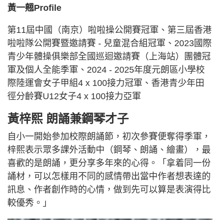
黃一翹Profile
第11屆中國（南京）啦啦操公開賽冠軍、第三屆香港
啦啦隊公開賽暨邀請賽 - 兒童混合組冠軍、2023國際
青少年體操俱樂部全國巡迴邀請賽（上海站）團體冠
軍及個人全能季軍、2024 - 2025年度元朗區小學校
際陸運會女子甲組4 x 100接力冠軍、香港青少年田
徑分齡賽U12女子4 x 100接力亞軍
黃梓熙 朗誦兼鋼琴才子
自小一開始參加校際朗誦節，初次參賽便奪得季軍，
梓熙表示眾多課外活動中（鋼琴、朗誦、繪畫），最
喜歡的是朗誦，更分享多年來的心得。「拿着同一份
誦材，可以怎樣用不同的感情帶出當中作者想表達的
訊息、作者創作時的心情，做到先可以算是表演得比
較優秀。」