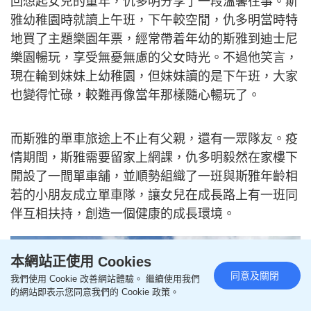
回想起女兒的童年，仇多明分享了一段溫馨往事。斯
雅幼稚園時就讀上午班，下午較空閒，仇多明當時特
地買了主題樂園年票，經常帶着年幼的斯雅到迪士尼
樂園暢玩，享受無憂無慮的父女時光。不過他笑言，
現在輪到妹妹上幼稚園，但妹妹讀的是下午班，大家
也變得忙碌，較難再像當年那樣隨心暢玩了。
而斯雅的單車旅途上不止有父親，還有一眾隊友。疫
情期間，斯雅需要留家上網課，仇多明毅然在家樓下
開設了一間單車舖，並順勢組織了一班與斯雅年齡相
若的小朋友成立單車隊，讓女兒在成長路上有一班同
伴互相扶持，創造一個健康的成長環境。
本網站正使用 Cookies
同意及關閉
我們使用 Cookie 改善網站體驗。 繼續使用我們
的網站即表示您同意我們的 Cookie 政策。