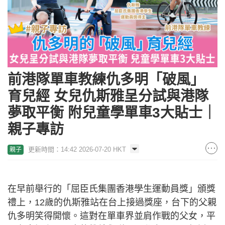
前港隊單車教練仇多明「破風」
育兒經 女兒仇斯雅呈分試與港隊
夢取平衡 附兒童學單車3大貼士｜
親子專訪
更新時間：14:42 2026-07-20 HKT
親子
在早前舉行的「屈臣氏集團香港學生運動員獎」頒獎
禮上，12歲的仇斯雅站在台上接過獎座，台下的父親
仇多明笑得開懷。這對在單車界並肩作戰的父女，平