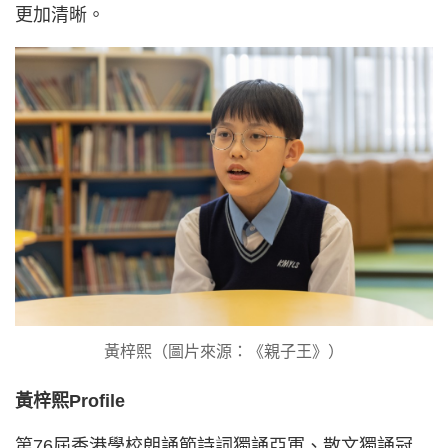
更加清晰。
黃梓熙（圖片來源：《親子王》）
黃梓熙Profile
第76屆香港學校朗誦節詩詞獨誦亞軍、散文獨誦冠