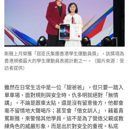
斯雅上月榮獲「屈臣氏集團香港學生運動員獎」，該獎項為
香港規模最大的學生運動員表揚計劃之一。（圖片來源：受
訪者提供）
雖然在日常生活中是一位「甜爸爸」，但只要一踏入
單車場，面對規則與安全時，仇多明就絕對「無情
講」。不論是跟車太貼，還是沒有留意後方，他都會
毫不留情地大聲喝斥；甚至會「借女訓人」，藉着責
罵斯雅，來警惕其他學員。這不是為了營造父親或教
練角色的威嚴形象，而是出於對安全的重視。私底