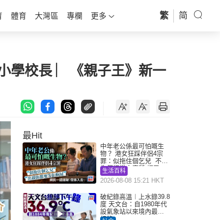
繁
简
育
體育
大灣區
專欄
更多
小學校長 ︳《親子王》新一
最Hit
中年老公係最可怕嘅生
物？ 港女狂踩伴侶4宗
罪：似拖住個乞兒 不解
為何經常去廁所 網民一
生活百科
語道破
2026-08-08 15:21 HKT
破紀錄高溫︱上水錄39.8
度 天文台：自1980年代
設氣象站以來境內最高
紀錄