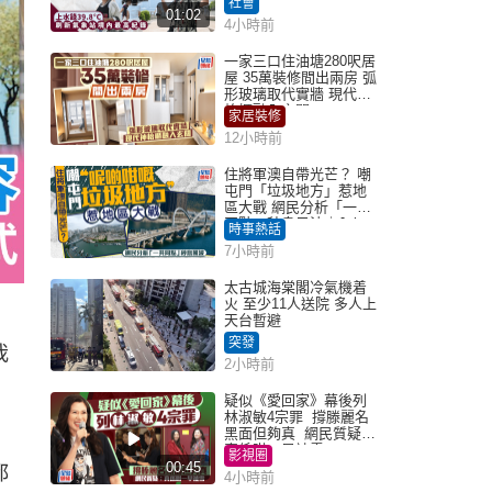
社會
01:02
4小時前
一家三口住油塘280呎居
屋 35萬裝修間出兩房 弧
形玻璃取代實牆 現代神
枱櫃融入玄關
家居裝修
12小時前
住將軍澳自帶光芒？ 嘲
屯門「垃圾地方」惹地
區大戰 網民分析「一共
同點」秒息風波｜Juicy
時事熱話
叮
7小時前
太古城海棠閣冷氣機着
火 至少11人送院 多人上
天台暫避
突發
我
2小時前
疑似《愛回家》幕後列
林淑敏4宗罪 撐滕麗名
黑面但夠真 網民質疑：
真係咁一早被雪
影視圈
00:45
都
4小時前