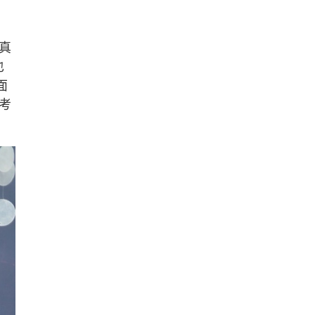
真
也
面
考