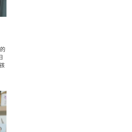
真的
日
孩