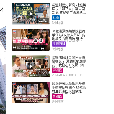
氣溫創歷史新高 林超英
）才
深夜「報平安」稱未開
冷氣 質疑勞工處暑熱警
告「取消也沒分別」
社會
01:02
3小時前
34歲港漂媽媽慘遭裁員
帶住7歲女陷入茫然 內
地網民力勸回流 堅持留
港背後有「長遠規
生活百科
劃」？
9小時前
陳錦鴻保護自閉兒受訪
變嗌交？ 激動反駁顏聯
武：我擔心咁又點 網民
批主持咄咄逼人
影視圈
01:20
2026-08-08 09:00 HKT
52歲任葆琳低調現身楊
明婚禮玩得開心 哈佛高
材生選港姐大熱倒灶 息
影從商轉戰政界
影視圈
8小時前