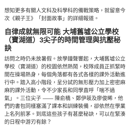
想知更多有關人文科及科學科的備戰策略，就留意今
次《親子王》「封面故事」的詳細報道。
自律成就無限可能 大埔舊墟公立學校
（寶湖道）3尖子的時間管理與抗壓秘
訣
訪問之時仍未放暑假。放學鐘聲響起，大埔舊墟公立
學校（寶湖道）的校園依然熱鬧，校隊成員正抓緊時
間在操場熱身，每個角落都有各式各樣的課外活動進
行中。踏入高小階段，呈分試的無形壓力加上密密麻
麻的課外活動，令不少家長和同學直呼「喘不過
氣」。三位尖子 —— 陳俞橋、鄭伊荍及廖俊晞，他
們的書包同樣塞滿了課本和訓練裝備，卻依然在學業
上名列前茅。到底這些孩子有甚麼秘訣，可以在緊湊
的日程中游刃有餘？