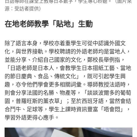
日語導師在課堂上教導日本數字，學生專心聆聽。（圖片來
源：受訪者提供）
在地老師教學「貼地」生動
除了語言本身，學校亦着重學生可從中認識外國文
化，與世界接軌。學校聘請的外語老師均是當地人，
並能分享、介紹自己國家的文化，鄭校長舉例指，
「日語老師是日本人，會教學生日本摺紙工藝、當地
的節日慶典、食品、傳統文化」，既可引起學生興
趣，亦令他們學會更多相關詞彙。導師教授法語時，
則會分享法國的名勝、物產等，「談談波爾多的葡萄
園，普羅旺斯的薰衣草」；至於西班牙語，當然會結
合鬥牛、足球等，學生上課時資訊豐富「唔會悶」，
學習外語更得心應手。