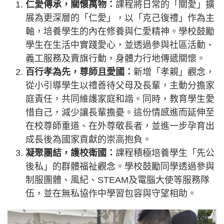
仁愛傳承，關懷萬物：
課程將日常的「關愛」擴
展為更深層的「仁愛」，以「克己復禮」作為主
軸，培養學生的內在修養與仁愛精神。學校鼓勵
學生在生活中實踐愛心，並透過參與社區活動、
義工服務及賣旗行動，身體力行地傳遞關懷。
百行孝為先，尊師且愛國：
新增「孝親」觀念，
從小引導學生以禮善待父母及長輩，主動分擔家
庭責任，共同維護家庭和諧。同時，教育學生愛
惜自己，減少讓長輩擔憂。這份情感進而延伸至
在校尊師重道、在外尊敬長者，並進一步孕育出
成長後為國家貢獻的崇高抱負。
凝聚團結，護校衛國：
課程積極培養學生「先公
後私」的群體福祉觀念。學校鼓勵同學透過參與
制服團體、風紀、STEAM及電腦大使等服務隊
伍，並在無私協作中學習包容與守望相助。