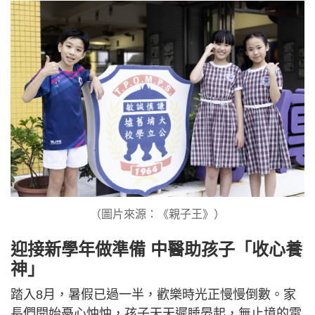
（圖片來源：《親子王》）
迎接新學年做準備 中醫助孩子「收心養
神」
踏入8月，暑假已過一半，歡樂時光正慢慢倒數。家
長們開始憂心忡忡，孩子天天遲睡晏起，無止境的電