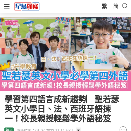
繁
简
學習第四語言成新趨勢︳聖若瑟
英文小學日、法、西班牙語揀
一！校長親授輕鬆學外語秘笈
更新時間：01:07 2023-11-14 HKT
親子