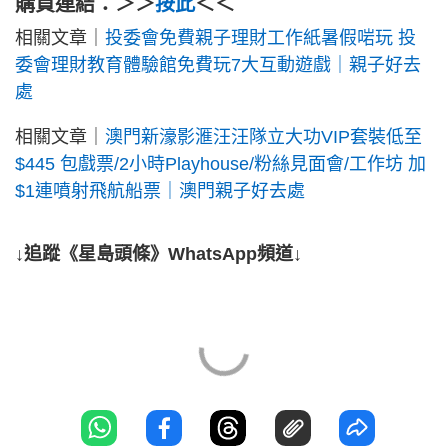
購買連結：＞＞
按此
＜＜
相關文章｜
投委會免費親子理財工作紙暑假啱玩 投
委會理財教育體驗館免費玩7大互動遊戲｜親子好去
處
相關文章｜
澳門新濠影滙汪汪隊立大功VIP套裝低至
$445 包戲票/2小時Playhouse/粉絲見面會/工作坊 加
$1連噴射飛航船票｜澳門親子好去處
↓追蹤《星島頭條》WhatsApp頻道↓