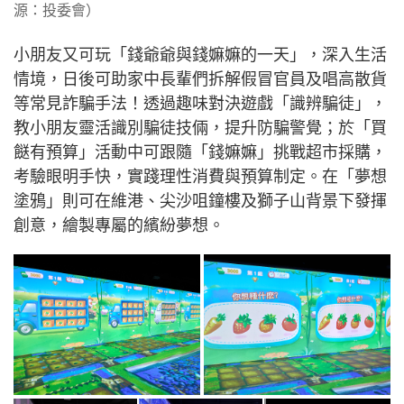
源：投委會）
小朋友又可玩「錢爺爺與錢嫲嫲的一天」，深入生活
情境，日後可助家中長輩們拆解假冒官員及唱高散貨
等常見詐騙手法！透過趣味對決遊戲「識辨騙徒」，
教小朋友靈活識別騙徒技倆，提升防騙警覺；於「買
餸有預算」活動中可跟隨「錢嫲嫲」挑戰超市採購，
考驗眼明手快，實踐理性消費與預算制定。在「夢想
塗鴉」則可在維港、尖沙咀鐘樓及獅子山背景下發揮
創意，繪製專屬的繽紛夢想。