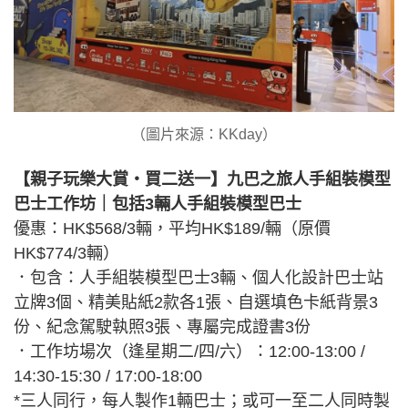
（圖片來源：KKday）
【親子玩樂大賞・買二送一】九巴之旅人手組裝模型
巴士工作坊｜包括3輛人手組裝模型巴士
優惠：HK$568/3輛，平均HK$189/輛（原價
HK$774/3輛）
．包含：人手組裝模型巴士3輛、個人化設計巴士站
立牌3個、精美貼紙2款各1張、自選填色卡紙背景3
份、紀念駕駛執照3張、專屬完成證書3份
．工作坊場次（逢星期二/四/六）：12:00-13:00 /
14:30-15:30 / 17:00-18:00
*三人同行，每人製作1輛巴士；或可一至二人同時製