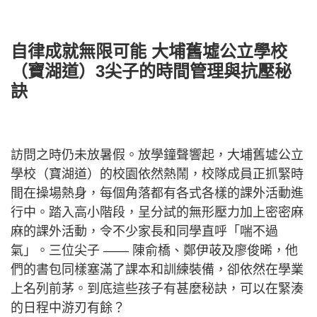
自律成就無限可能 大埔舊墟公立學校
（寶湖道）3尖子的時間管理與抗壓秘
訣
訪問之時仍未放暑假。放學鐘聲響起，大埔舊墟公立
學校（寶湖道）的校園依然熱鬧，校隊成員正抓緊時
間在操場熱身，每個角落都有各式各樣的課外活動進
行中。踏入高小階段，呈分試的無形壓力加上密密麻
麻的課外活動，令不少家長和同學直呼「喘不過
氣」。三位尖子 —— 陳俞橋、鄭伊荍及廖俊晞，他
們的書包同樣塞滿了課本和訓練裝備，卻依然在學業
上名列前茅。到底這些孩子有甚麼秘訣，可以在緊湊
的日程中游刃有餘？